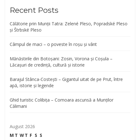
Recent Posts
Călătorie prin Munții Tatra: Zelené Pleso, Popradské Pleso
și Štrbské Pleso
Câmpul de maci – o poveste în roșu și vânt
Mănăstirile din Botoșani: Zosin, Vorona și Coșula –
Lăcașuri de credință, cultură și istorie
Barajul Stânca-Costești – Gigantul uitat de pe Prut, între
apă, istorie și legende
Ghid turistic Colibița – Comoara ascunsă a Munților
Călimani
August 2026
M
T
W
T
F
S
S