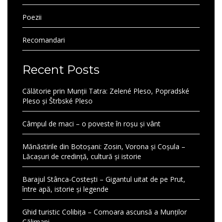
Poezii
Recomandari
Recent Posts
Călătorie prin Munții Tatra: Zelené Pleso, Popradské
Pleso și Štrbské Pleso
Câmpul de maci – o poveste în roșu și vânt
Mănăstirile din Botoșani: Zosin, Vorona și Coșula –
Lăcașuri de credință, cultură și istorie
Barajul Stânca-Costești – Gigantul uitat de pe Prut,
între apă, istorie și legende
Ghid turistic Colibița – Comoara ascunsă a Munților
Călimani