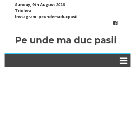
Skip
Sunday, 9th August 2026
to
Triolera
content
Instagram- peundemaducpasii
Pe unde ma duc pasii