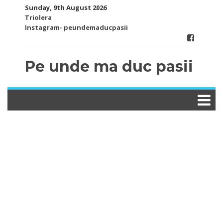
Skip
Sunday, 9th August 2026
to
Triolera
content
Instagram- peundemaducpasii
Pe unde ma duc pasii