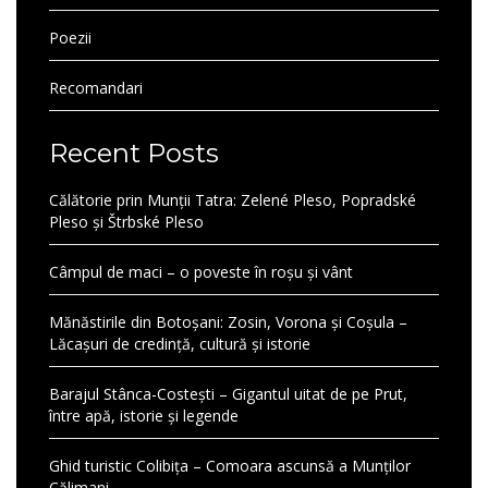
Poezii
Recomandari
Recent Posts
Călătorie prin Munții Tatra: Zelené Pleso, Popradské
Pleso și Štrbské Pleso
Câmpul de maci – o poveste în roșu și vânt
Mănăstirile din Botoșani: Zosin, Vorona și Coșula –
Lăcașuri de credință, cultură și istorie
Barajul Stânca-Costești – Gigantul uitat de pe Prut,
între apă, istorie și legende
Ghid turistic Colibița – Comoara ascunsă a Munților
Călimani