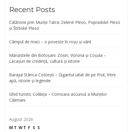
Recent Posts
Călătorie prin Munții Tatra: Zelené Pleso, Popradské Pleso
și Štrbské Pleso
Câmpul de maci – o poveste în roșu și vânt
Mănăstirile din Botoșani: Zosin, Vorona și Coșula –
Lăcașuri de credință, cultură și istorie
Barajul Stânca-Costești – Gigantul uitat de pe Prut, între
apă, istorie și legende
Ghid turistic Colibița – Comoara ascunsă a Munților
Călimani
August 2026
M
T
W
T
F
S
S