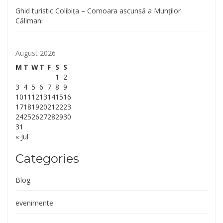
Ghid turistic Colibița – Comoara ascunsă a Munților
Călimani
August 2026
M
T
W
T
F
S
S
1
2
3
4
5
6
7
8
9
10
11
12
13
14
15
16
17
18
19
20
21
22
23
24
25
26
27
28
29
30
31
« Jul
Categories
Blog
evenimente