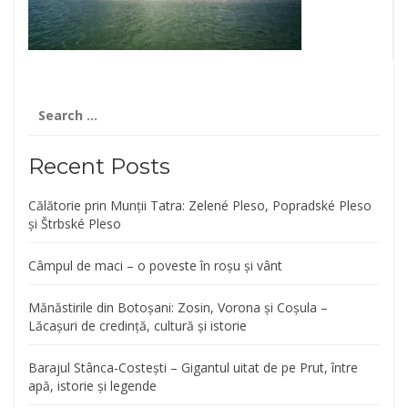
Search
for:
Recent Posts
Călătorie prin Munții Tatra: Zelené Pleso, Popradské Pleso
și Štrbské Pleso
Câmpul de maci – o poveste în roșu și vânt
Mănăstirile din Botoșani: Zosin, Vorona și Coșula –
Lăcașuri de credință, cultură și istorie
Barajul Stânca-Costești – Gigantul uitat de pe Prut, între
apă, istorie și legende