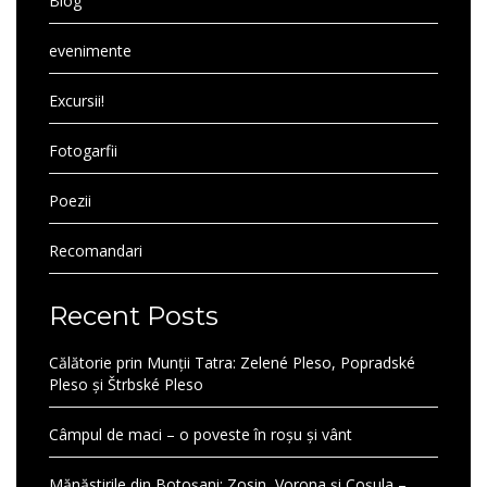
Blog
evenimente
Excursii!
Fotogarfii
Poezii
Recomandari
Recent Posts
Călătorie prin Munții Tatra: Zelené Pleso, Popradské
Pleso și Štrbské Pleso
Câmpul de maci – o poveste în roșu și vânt
Mănăstirile din Botoșani: Zosin, Vorona și Coșula –