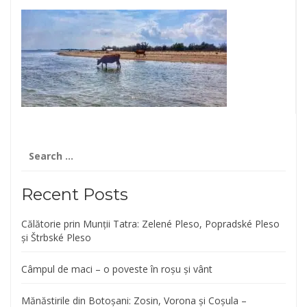
Search
for:
Recent Posts
Călătorie prin Munții Tatra: Zelené Pleso, Popradské Pleso
și Štrbské Pleso
Câmpul de maci – o poveste în roșu și vânt
Mănăstirile din Botoșani: Zosin, Vorona și Coșula –