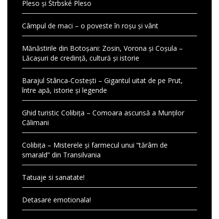
Pleso și Štrbské Pleso
Câmpul de maci – o poveste în roșu și vânt
Mănăstirile din Botoșani: Zosin, Vorona și Coșula –
Lăcașuri de credință, cultură și istorie
Barajul Stânca-Costești – Gigantul uitat de pe Prut,
între apă, istorie și legende
Ghid turistic Colibița – Comoara ascunsă a Munților
Călimani
Colibița – Misterele și farmecul unui “tărâm de
smarald” din Transilvania
Tatuaje si sanatate!
Detasare emotionala!