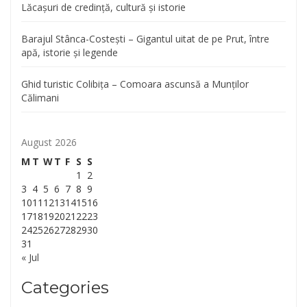
Lăcașuri de credință, cultură și istorie
Barajul Stânca-Costești – Gigantul uitat de pe Prut, între
apă, istorie și legende
Ghid turistic Colibița – Comoara ascunsă a Munților
Călimani
August 2026
M
T
W
T
F
S
S
1
2
3
4
5
6
7
8
9
10
11
12
13
14
15
16
17
18
19
20
21
22
23
24
25
26
27
28
29
30
31
« Jul
Categories