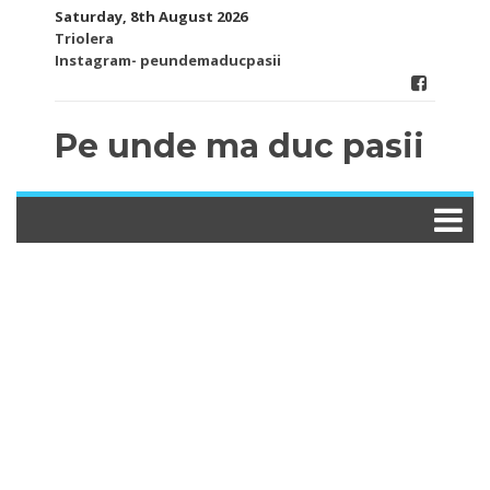
Skip
Saturday, 8th August 2026
to
Triolera
content
Instagram- peundemaducpasii
Pe unde ma duc pasii