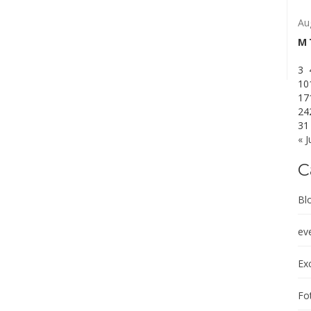
Au
M
3
10
17
24
31
« J
C
Bl
ev
Exc
Fot