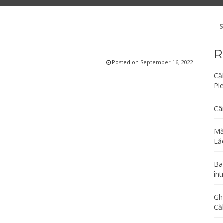
Se
fo
R
Posted on
September 16, 2022
Că
Pl
Câ
Mă
Lăc
Bar
înt
Gh
Că