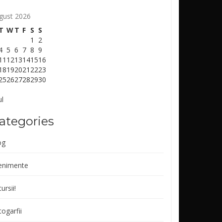
gust 2026
T
W
T
F
S
S
1
2
4
5
6
7
8
9
11
12
13
14
15
16
18
19
20
21
22
23
25
26
27
28
29
30
ul
ategories
og
enimente
ursii!
ogarfii