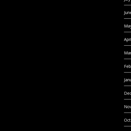
Jun
May
Apr
Mar
Feb
Jan
Dec
No
Oct