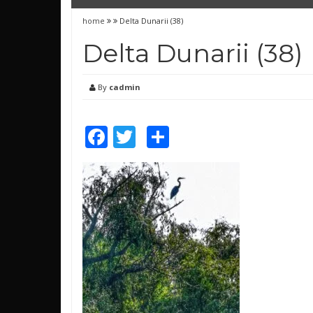
home
Delta Dunarii (38)
Delta Dunarii (38)
By
cadmin
Facebook
Twitter
Share