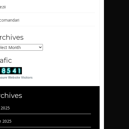
ezii
comandari
rchives
chives
rafic
sure Website Visitors
rchives
y 2025
e 2025