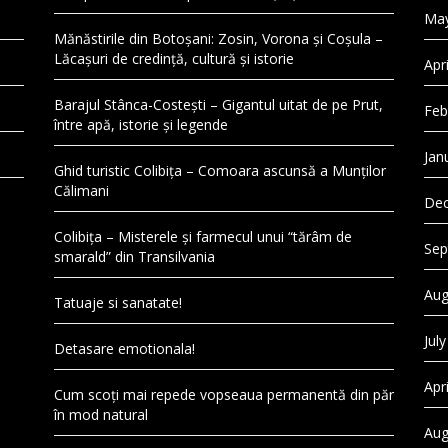
May
Mănăstirile din Botoșani: Zosin, Vorona și Coșula –
Lăcașuri de credință, cultură și istorie
Apr
Barajul Stânca-Costești – Gigantul uitat de pe Prut,
Feb
între apă, istorie și legende
Jan
Ghid turistic Colibița – Comoara ascunsă a Munților
Călimani
Dec
Colibița – Misterele și farmecul unui “tărâm de
Sep
smarald” din Transilvania
Aug
Tatuaje si sanatate!
Jul
Detasare emotionala!
Apr
Cum scoți mai repede vopseaua permanentă din păr
în mod natural
Aug