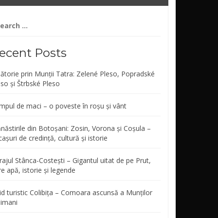
arch
r:
ecent Posts
lătorie prin Munții Tatra: Zelené Pleso, Popradské
eso și Štrbské Pleso
mpul de maci – o poveste în roșu și vânt
năstirile din Botoșani: Zosin, Vorona și Coșula –
așuri de credință, cultură și istorie
ajul Stânca-Costești – Gigantul uitat de pe Prut,
re apă, istorie și legende
id turistic Colibița – Comoara ascunsă a Munților
limani