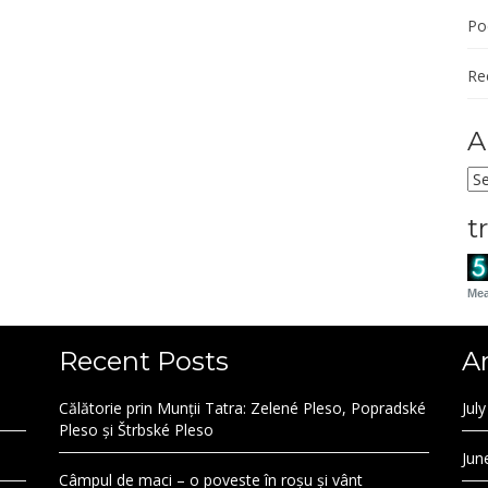
Po
Re
A
Ar
t
Mea
Recent Posts
A
Călătorie prin Munții Tatra: Zelené Pleso, Popradské
Jul
Pleso și Štrbské Pleso
Jun
Câmpul de maci – o poveste în roșu și vânt