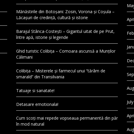
May
Mănăstirile din Botoșani: Zosin, Vorona și Coșula –
Lăcașuri de credință, cultură și istorie
Apr
Barajul Stânca-Costești – Gigantul uitat de pe Prut,
Feb
între apă, istorie și legende
Jan
Ghid turistic Colibița – Comoara ascunsă a Munților
Călimani
Dec
Colibița – Misterele și farmecul unui “tărâm de
Sep
smarald” din Transilvania
Aug
Tatuaje si sanatate!
Jul
Detasare emotionala!
Apr
Cum scoți mai repede vopseaua permanentă din păr
în mod natural
Aug