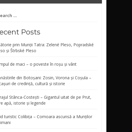
arch
r:
ecent Posts
lătorie prin Munții Tatra: Zelené Pleso, Popradské
eso și Štrbské Pleso
mpul de maci – o poveste în roșu și vânt
năstirile din Botoșani: Zosin, Vorona și Coșula –
așuri de credință, cultură și istorie
ajul Stânca-Costești – Gigantul uitat de pe Prut,
re apă, istorie și legende
id turistic Colibița – Comoara ascunsă a Munților
limani