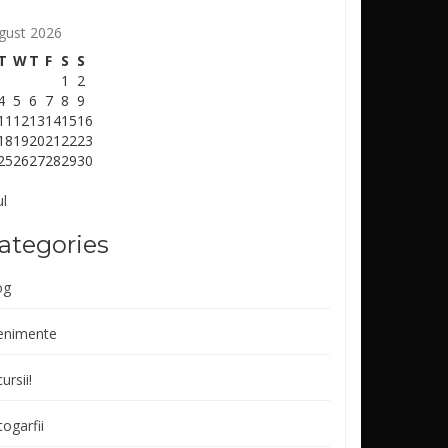
gust 2026
T
W
T
F
S
S
1
2
4
5
6
7
8
9
11
12
13
14
15
16
18
19
20
21
22
23
25
26
27
28
29
30
ul
ategories
og
enimente
ursii!
ogarfii