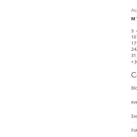
Au
M
3
10
17
24
31
« J
C
Bl
ev
Exc
Fot