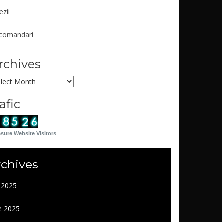
ezii
comandari
rchives
chives
rafic
sure Website Visitors
rchives
y 2025
e 2025