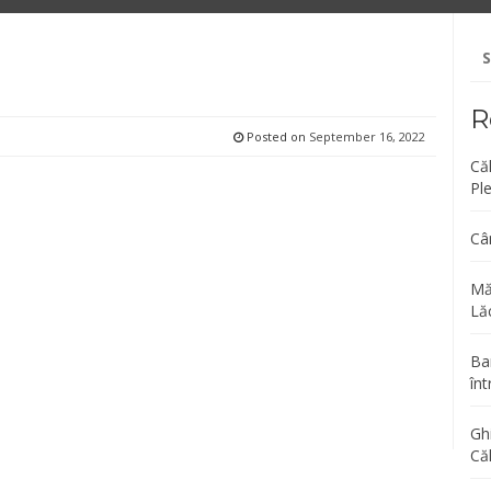
Se
fo
R
Posted on
September 16, 2022
Că
Pl
Câ
Mă
Lăc
Bar
înt
Gh
Că