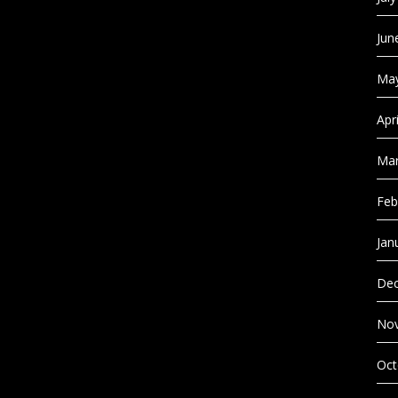
Jun
May
Apr
Mar
Feb
Jan
Dec
No
Oct