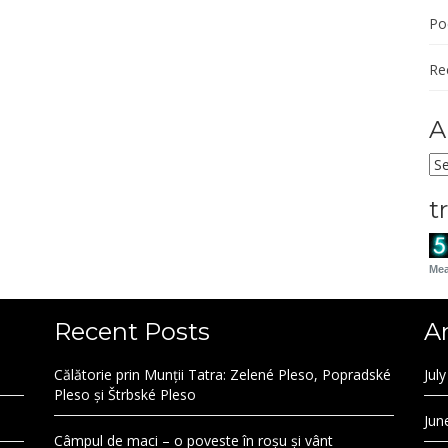
Po
Re
A
Ar
t
Mea
Recent Posts
A
Călătorie prin Munții Tatra: Zelené Pleso, Popradské
Jul
Pleso și Štrbské Pleso
Jun
Câmpul de maci – o poveste în roșu și vânt