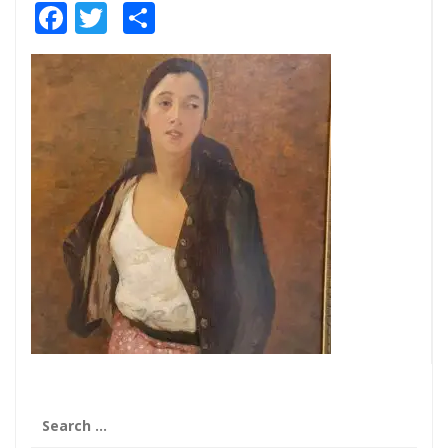
Facebook
Twitter
Share
Search
for: