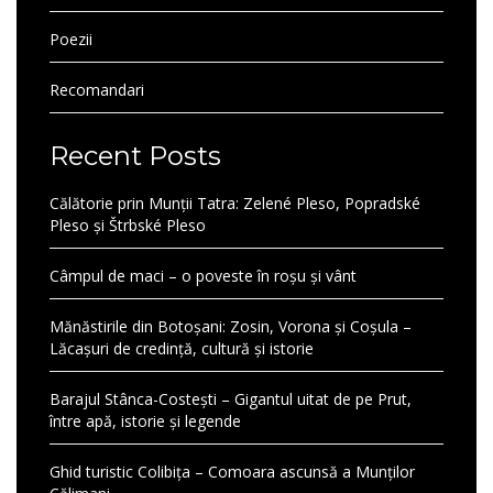
Poezii
Recomandari
Recent Posts
Călătorie prin Munții Tatra: Zelené Pleso, Popradské
Pleso și Štrbské Pleso
Câmpul de maci – o poveste în roșu și vânt
Mănăstirile din Botoșani: Zosin, Vorona și Coșula –
Lăcașuri de credință, cultură și istorie
Barajul Stânca-Costești – Gigantul uitat de pe Prut,
între apă, istorie și legende
Ghid turistic Colibița – Comoara ascunsă a Munților