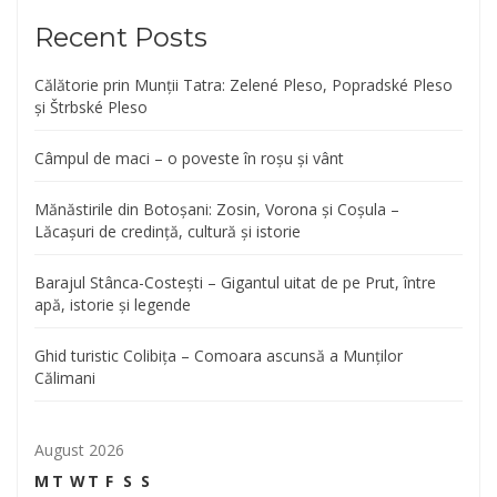
Recent Posts
Călătorie prin Munții Tatra: Zelené Pleso, Popradské Pleso
și Štrbské Pleso
Câmpul de maci – o poveste în roșu și vânt
Mănăstirile din Botoșani: Zosin, Vorona și Coșula –
Lăcașuri de credință, cultură și istorie
Barajul Stânca-Costești – Gigantul uitat de pe Prut, între
apă, istorie și legende
Ghid turistic Colibița – Comoara ascunsă a Munților
Călimani
August 2026
M
T
W
T
F
S
S