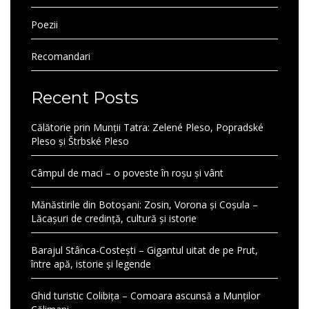
Poezii
Recomandari
Recent Posts
Călătorie prin Munții Tatra: Zelené Pleso, Popradské
Pleso și Štrbské Pleso
Câmpul de maci – o poveste în roșu și vânt
Mănăstirile din Botoșani: Zosin, Vorona și Coșula –
Lăcașuri de credință, cultură și istorie
Barajul Stânca-Costești – Gigantul uitat de pe Prut,
între apă, istorie și legende
Ghid turistic Colibița – Comoara ascunsă a Munților