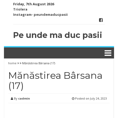
Skip
Friday, 7th August 2026
to
Triolera
content
Instagram- peundemaducpasii
Pe unde ma duc pasii
home
Mănăstirea Bârsana (17)
Mănăstirea Bârsana
(17)
By
cadmin
Posted on
July 24, 2023