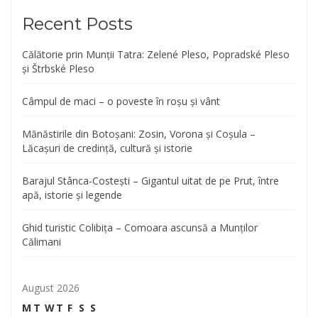
Recent Posts
Călătorie prin Munții Tatra: Zelené Pleso, Popradské Pleso
și Štrbské Pleso
Câmpul de maci – o poveste în roșu și vânt
Mănăstirile din Botoșani: Zosin, Vorona și Coșula –
Lăcașuri de credință, cultură și istorie
Barajul Stânca-Costești – Gigantul uitat de pe Prut, între
apă, istorie și legende
Ghid turistic Colibița – Comoara ascunsă a Munților
Călimani
August 2026
M
T
W
T
F
S
S