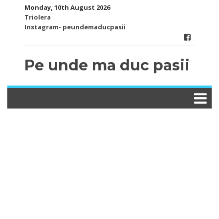
Skip
Monday, 10th August 2026
to
Triolera
content
Instagram- peundemaducpasii
Pe unde ma duc pasii