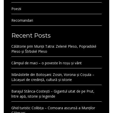
Poezii
Recomandari
Recent Posts
Călătorie prin Munții Tatra: Zelené Pleso, Popradské
Pleso și Štrbské Pleso
Câmpul de maci – o poveste în roșu și vânt
Mănăstirile din Botoșani: Zosin, Vorona și Coșula –
Lăcașuri de credință, cultură și istorie
Barajul Stânca-Costești – Gigantul uitat de pe Prut,
între apă, istorie și legende
Ghid turistic Colibița – Comoara ascunsă a Munților
Călimani