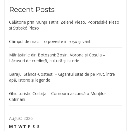
Recent Posts
Călătorie prin Munții Tatra: Zelené Pleso, Popradské Pleso
și Štrbské Pleso
Câmpul de maci – o poveste în roșu și vânt
Mănăstirile din Botoșani: Zosin, Vorona și Coșula –
Lăcașuri de credință, cultură și istorie
Barajul Stânca-Costești – Gigantul uitat de pe Prut, între
apă, istorie și legende
Ghid turistic Colibița – Comoara ascunsă a Munților
Călimani
August 2026
M
T
W
T
F
S
S