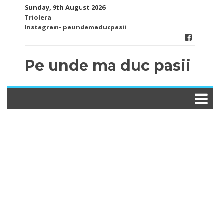
Skip
Sunday, 9th August 2026
to
Triolera
content
Instagram- peundemaducpasii
Pe unde ma duc pasii