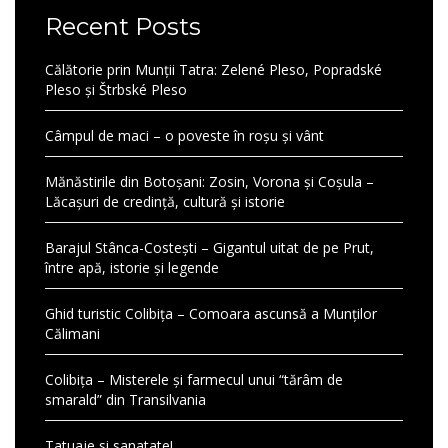
Recent Posts
Călătorie prin Munții Tatra: Zelené Pleso, Popradské
Pleso și Štrbské Pleso
Câmpul de maci – o poveste în roșu și vânt
Mănăstirile din Botoșani: Zosin, Vorona și Coșula –
Lăcașuri de credință, cultură și istorie
Barajul Stânca-Costești – Gigantul uitat de pe Prut,
între apă, istorie și legende
Ghid turistic Colibița – Comoara ascunsă a Munților
Călimani
Colibița – Misterele și farmecul unui “tărâm de
smarald” din Transilvania
Tatuaje si sanatate!