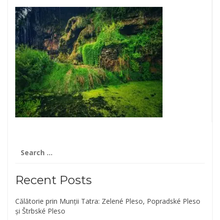
Search
for:
Recent Posts
Călătorie prin Munții Tatra: Zelené Pleso, Popradské Pleso
și Štrbské Pleso