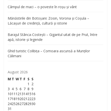
Câmpul de maci – o poveste în roșu și vânt
Mănăstirile din Botoșani: Zosin, Vorona și Coșula –
Lăcașuri de credință, cultură și istorie
Barajul Stânca-Costești – Gigantul uitat de pe Prut, între
apă, istorie și legende
Ghid turistic Colibița – Comoara ascunsă a Munților
Călimani
August 2026
M
T
W
T
F
S
S
1
2
3
4
5
6
7
8
9
10
11
12
13
14
15
16
17
18
19
20
21
22
23
24
25
26
27
28
29
30
31