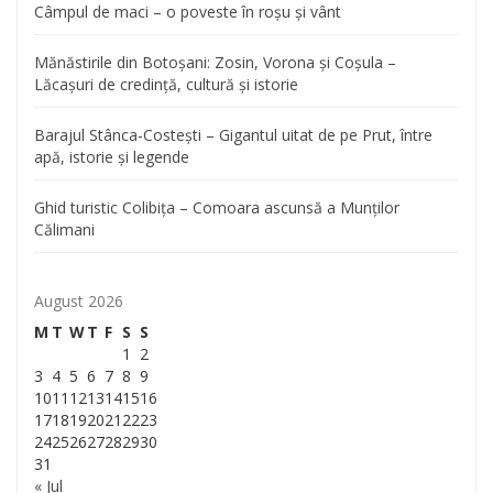
Câmpul de maci – o poveste în roșu și vânt
Mănăstirile din Botoșani: Zosin, Vorona și Coșula –
Lăcașuri de credință, cultură și istorie
Barajul Stânca-Costești – Gigantul uitat de pe Prut, între
apă, istorie și legende
Ghid turistic Colibița – Comoara ascunsă a Munților
Călimani
August 2026
M
T
W
T
F
S
S
1
2
3
4
5
6
7
8
9
10
11
12
13
14
15
16
17
18
19
20
21
22
23
24
25
26
27
28
29
30
31
« Jul