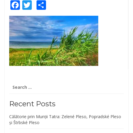
Facebook
Twitter
Share
Search
for:
Recent Posts
Călătorie prin Munții Tatra: Zelené Pleso, Popradské Pleso
și Štrbské Pleso