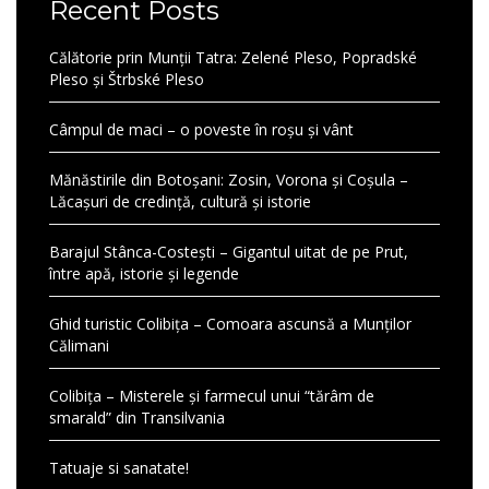
Recent Posts
Călătorie prin Munții Tatra: Zelené Pleso, Popradské
Pleso și Štrbské Pleso
Câmpul de maci – o poveste în roșu și vânt
Mănăstirile din Botoșani: Zosin, Vorona și Coșula –
Lăcașuri de credință, cultură și istorie
Barajul Stânca-Costești – Gigantul uitat de pe Prut,
între apă, istorie și legende
Ghid turistic Colibița – Comoara ascunsă a Munților
Călimani
Colibița – Misterele și farmecul unui “tărâm de
smarald” din Transilvania
Tatuaje si sanatate!