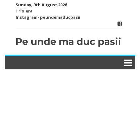
Skip
Sunday, 9th August 2026
to
Triolera
content
Instagram- peundemaducpasii
Pe unde ma duc pasii