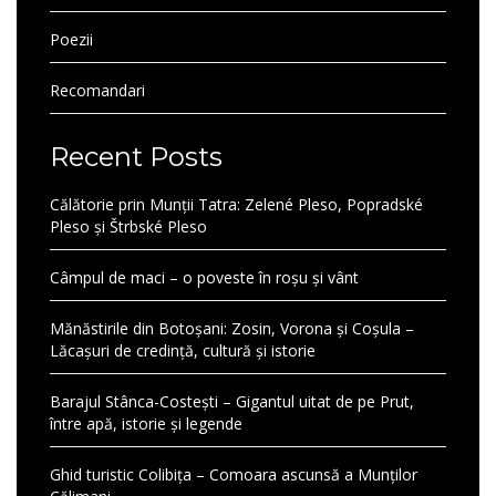
Poezii
Recomandari
Recent Posts
Călătorie prin Munții Tatra: Zelené Pleso, Popradské
Pleso și Štrbské Pleso
Câmpul de maci – o poveste în roșu și vânt
Mănăstirile din Botoșani: Zosin, Vorona și Coșula –
Lăcașuri de credință, cultură și istorie
Barajul Stânca-Costești – Gigantul uitat de pe Prut,
între apă, istorie și legende
Ghid turistic Colibița – Comoara ascunsă a Munților