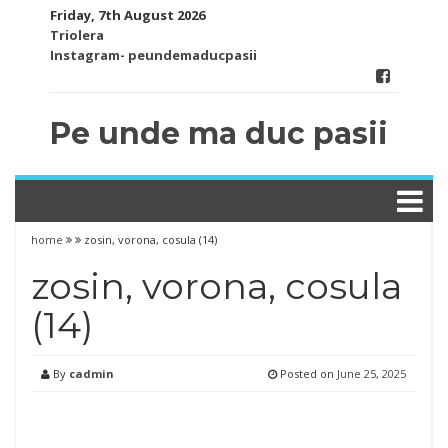
Skip
Friday, 7th August 2026
to
Triolera
content
Instagram- peundemaducpasii
Pe unde ma duc pasii
home
zosin, vorona, cosula (14)
zosin, vorona, cosula
(14)
By
cadmin
Posted on
June 25, 2025