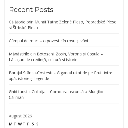
Recent Posts
Călătorie prin Munții Tatra: Zelené Pleso, Popradské Pleso
și Štrbské Pleso
Câmpul de maci – o poveste în roșu și vânt
Mănăstirile din Botoșani: Zosin, Vorona și Coșula –
Lăcașuri de credință, cultură și istorie
Barajul Stânca-Costești – Gigantul uitat de pe Prut, între
apă, istorie și legende
Ghid turistic Colibița – Comoara ascunsă a Munților
Călimani
August 2026
M
T
W
T
F
S
S