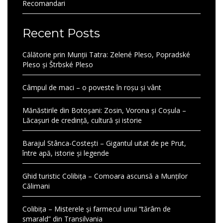
Recomandari
Recent Posts
Călătorie prin Munții Tatra: Zelené Pleso, Popradské
Pleso și Štrbské Pleso
Câmpul de maci – o poveste în roșu și vânt
Mănăstirile din Botoșani: Zosin, Vorona și Coșula –
Lăcașuri de credință, cultură și istorie
Barajul Stânca-Costești – Gigantul uitat de pe Prut,
între apă, istorie și legende
Ghid turistic Colibița – Comoara ascunsă a Munților
Călimani
Colibița – Misterele și farmecul unui “tărâm de
smarald” din Transilvania