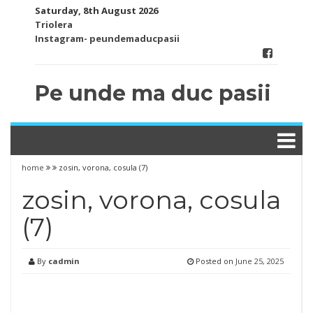
Skip
Saturday, 8th August 2026
to
Triolera
content
Instagram- peundemaducpasii
Pe unde ma duc pasii
home
zosin, vorona, cosula (7)
zosin, vorona, cosula
(7)
By
cadmin
Posted on
June 25, 2025