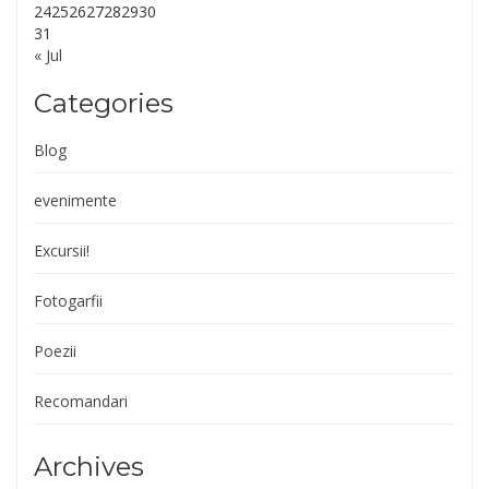
24
25
26
27
28
29
30
31
« Jul
Categories
Blog
evenimente
Excursii!
Fotogarfii
Poezii
Recomandari
Archives