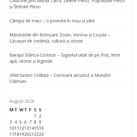
Călătorie prin Munții Tatra: Zelené Pleso, Popradské Pleso
și Štrbské Pleso
Câmpul de maci – o poveste în roșu și vânt
Mănăstirile din Botoșani: Zosin, Vorona și Coșula –
Lăcașuri de credință, cultură și istorie
Barajul Stânca-Costești – Gigantul uitat de pe Prut, între
apă, istorie și legende
Ghid turistic Colibița – Comoara ascunsă a Munților
Călimani
August 2026
M
T
W
T
F
S
S
1
2
3
4
5
6
7
8
9
10
11
12
13
14
15
16
17
18
19
20
21
22
23