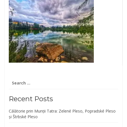
Search
for:
Recent Posts
Călătorie prin Munții Tatra: Zelené Pleso, Popradské Pleso
și Štrbské Pleso