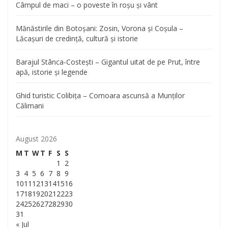
Câmpul de maci – o poveste în roșu și vânt
Mănăstirile din Botoșani: Zosin, Vorona și Coșula –
Lăcașuri de credință, cultură și istorie
Barajul Stânca-Costești – Gigantul uitat de pe Prut, între
apă, istorie și legende
Ghid turistic Colibița – Comoara ascunsă a Munților
Călimani
August 2026
M
T
W
T
F
S
S
1
2
3
4
5
6
7
8
9
10
11
12
13
14
15
16
17
18
19
20
21
22
23
24
25
26
27
28
29
30
31
« Jul