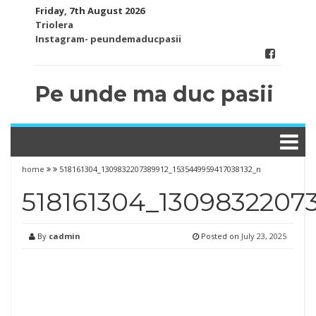
Skip
Friday, 7th August 2026
to
Triolera
content
Instagram- peundemaducpasii
Pe unde ma duc pasii
home
518161304_1309832207389912_1535449959417038132_n
518161304_1309832207
By
cadmin
Posted on
July 23, 2025