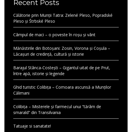
Recent Posts
Călătorie prin Munții Tatra: Zelené Pleso, Popradské
Pleso și Štrbské Pleso
Câmpul de maci – o poveste în roșu și vânt
Mănăstirile din Botoșani: Zosin, Vorona și Coșula –
Lăcașuri de credință, cultură și istorie
Barajul Stânca-Costești – Gigantul uitat de pe Prut,
între apă, istorie și legende
Ghid turistic Colibița – Comoara ascunsă a Munților
Călimani
Colibița – Misterele și farmecul unui “tărâm de
smarald” din Transilvania
Tatuaje si sanatate!