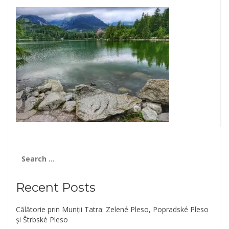
Search
for:
Recent Posts
Călătorie prin Munții Tatra: Zelené Pleso, Popradské Pleso
și Štrbské Pleso