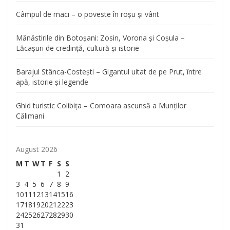
Câmpul de maci – o poveste în roșu și vânt
Mănăstirile din Botoșani: Zosin, Vorona și Coșula –
Lăcașuri de credință, cultură și istorie
Barajul Stânca-Costești – Gigantul uitat de pe Prut, între
apă, istorie și legende
Ghid turistic Colibița – Comoara ascunsă a Munților
Călimani
August 2026
M
T
W
T
F
S
S
1
2
3
4
5
6
7
8
9
10
11
12
13
14
15
16
17
18
19
20
21
22
23
24
25
26
27
28
29
30
31