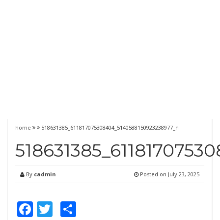
home
518631385_611817075308404_5140588150923238977_n
518631385_6118170753
By
cadmin
Posted on
July 23, 2025
Facebook
Twitter
Share