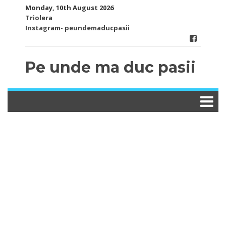
Skip
Monday, 10th August 2026
to
Triolera
content
Instagram- peundemaducpasii
Pe unde ma duc pasii