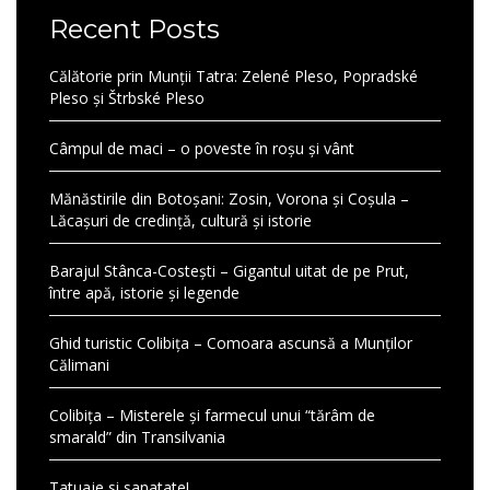
Recent Posts
Călătorie prin Munții Tatra: Zelené Pleso, Popradské
Pleso și Štrbské Pleso
Câmpul de maci – o poveste în roșu și vânt
Mănăstirile din Botoșani: Zosin, Vorona și Coșula –
Lăcașuri de credință, cultură și istorie
Barajul Stânca-Costești – Gigantul uitat de pe Prut,
între apă, istorie și legende
Ghid turistic Colibița – Comoara ascunsă a Munților
Călimani
Colibița – Misterele și farmecul unui “tărâm de
smarald” din Transilvania
Tatuaje si sanatate!