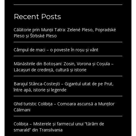
Recent Posts
Călătorie prin Munții Tatra: Zelené Pleso, Popradské
Pleso și Štrbské Pleso
Câmpul de maci – o poveste în roșu și vânt
Mănăstirile din Botoșani: Zosin, Vorona și Coșula –
Lăcașuri de credință, cultură și istorie
Barajul Stânca-Costești – Gigantul uitat de pe Prut,
între apă, istorie și legende
Ghid turistic Colibița – Comoara ascunsă a Munților
Călimani
Colibița – Misterele și farmecul unui “tărâm de
smarald” din Transilvania