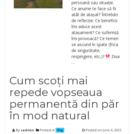
persoană sau situație.
Ce anume te face să fii
atât de atașat? Întrebări
de reflecție: Ce beneficii
îmi aduce acest
atașament? Ce suferință
îmi provoacă? Ce temeri
se ascund în spate (frica
de singurătate,
respingere, etc.)?
Ziua
…
Cum scoți mai
repede vopseaua
permanentă din păr
în mod natural
By
cadmin
Posted in
Posted on
June 4, 2025
Blog