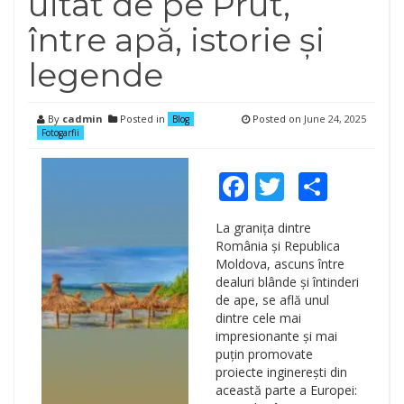
uitat de pe Prut,
între apă, istorie și
legende
By
cadmin
Posted in
Posted on
June 24, 2025
Blog
Fotogarfii
Facebook
Twitter
Shar
La granița dintre
România și Republica
Moldova, ascuns între
dealuri blânde și întinderi
de ape, se află unul
dintre cele mai
impresionante și mai
puțin promovate
proiecte inginerești din
această parte a Europei: