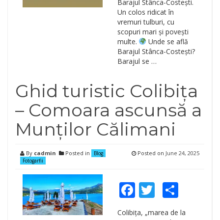
Barajul Stânca-Costești.
Un colos ridicat în
vremuri tulburi, cu
scopuri mari și povești
multe.
Unde se află
Barajul Stânca-Costești?
Barajul se …
Ghid turistic Colibița
– Comoara ascunsă a
Munților Călimani
By
cadmin
Posted in
Posted on
June 24, 2025
Blog
Fotogarfii
Facebook
Twitter
Shar
Colibița, „marea de la