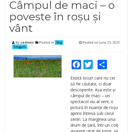
Câmpul de maci – o
poveste în roșu și
vânt
By
cadmin
Posted in
Posted on
June 25, 2025
Blog
Fotogarfii
Facebook
Twitter
Shar
Există locuri care nu cer
să fie căutate, ci doar
descoperite. Așa este și
câmpul de maci – un
spectacol viu al verii, o
pictură în nuanțe de roșu
aprins întinsă sub cerul
senin. La marginea unui
drum de țară, într-un colț
aparent uitat de lume, se