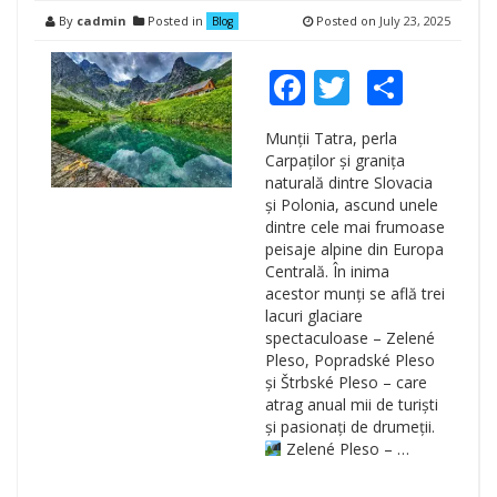
By
cadmin
Posted in
Posted on
July 23, 2025
Blog
Facebook
Twitter
Shar
Munții Tatra, perla
Carpaților și granița
naturală dintre Slovacia
și Polonia, ascund unele
dintre cele mai frumoase
peisaje alpine din Europa
Centrală. În inima
acestor munți se află trei
lacuri glaciare
spectaculoase – Zelené
Pleso, Popradské Pleso
și Štrbské Pleso – care
atrag anual mii de turiști
și pasionați de drumeții.
Zelené Pleso – …