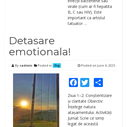
infecții bacteriene sau
virale (cum ar fi hepatita
B, C sau HIV). Este
important ca artistul
tatuator …
Detasare
emotionala!
By
cadmin
Posted in
Posted on
June 4, 2025
Blog
Facebook
Twitter
Shar
Ziua 1–2: Conștientizare
și claritate Obiectiv:
Înțelege natura
atașamentului. Activități:
Jurnal: Scrie ce simți
legat de această