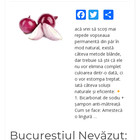
Facebook
Twitter
Shar
acă vrei să scoți mai
repede vopseaua
permanentă din păr în
mod natural, există
câteva metode blânde,
dar trebuie să știi că ele
nu vor elimina complet
culoarea dintr-o dată, ci
o vor estompa treptat.
Iată câteva soluții
naturale și eficiente:
1. Bicarbonat de sodiu +
șampon anti-mătreață
Cum se face: Amestecă
o lingură …
Bucureștiul Nevăzut: