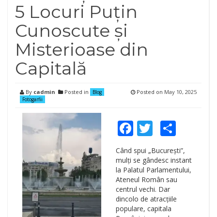
5 Locuri Puțin
Cunoscute și
Misterioase din
Capitală
By
cadmin
Posted in
Posted on
May 10, 2025
Blog
Fotogarfii
Facebook
Twitter
Shar
Când spui „București”,
mulți se gândesc instant
la Palatul Parlamentului,
Ateneul Român sau
centrul vechi. Dar
dincolo de atracțiile
populare, capitala