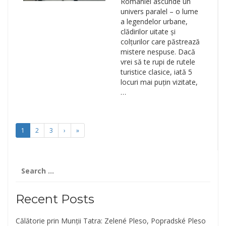
României ascunde un
univers paralel – o lume
a legendelor urbane,
clădirilor uitate și
colțurilor care păstrează
mistere nespuse. Dacă
vrei să te rupi de rutele
turistice clasice, iată 5
locuri mai puțin vizitate,
…
1
2
3
›
»
Search
for:
Recent Posts
Călătorie prin Munții Tatra: Zelené Pleso, Popradské Pleso