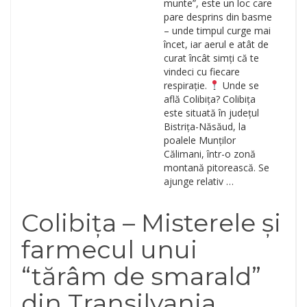
munte”, este un loc care
pare desprins din basme
– unde timpul curge mai
încet, iar aerul e atât de
curat încât simți că te
vindeci cu fiecare
respirație.
Unde se
află Colibița? Colibița
este situată în județul
Bistrița-Năsăud, la
poalele Munților
Călimani, într-o zonă
montană pitorească. Se
ajunge relativ …
Colibița – Misterele și
farmecul unui
“tărâm de smarald”
din Transilvania