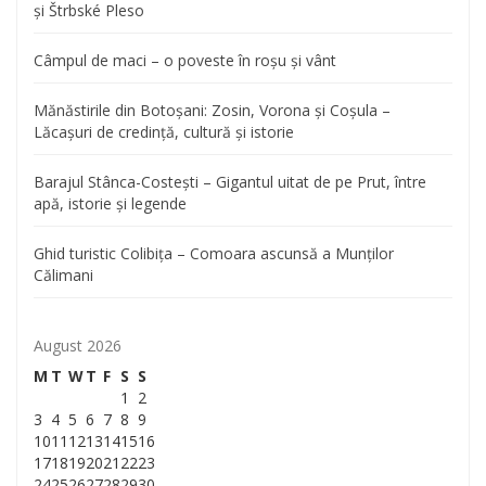
și Štrbské Pleso
Câmpul de maci – o poveste în roșu și vânt
Mănăstirile din Botoșani: Zosin, Vorona și Coșula –
Lăcașuri de credință, cultură și istorie
Barajul Stânca-Costești – Gigantul uitat de pe Prut, între
apă, istorie și legende
Ghid turistic Colibița – Comoara ascunsă a Munților
Călimani
August 2026
M
T
W
T
F
S
S
1
2
3
4
5
6
7
8
9
10
11
12
13
14
15
16
17
18
19
20
21
22
23
24
25
26
27
28
29
30