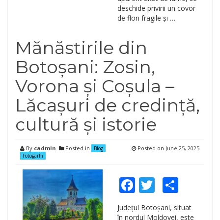
deschide privirii un covor
de flori fragile și …
Mănăstirile din
Botoșani: Zosin,
Vorona și Coșula –
Lăcașuri de credință,
cultură și istorie
By
cadmin
Posted in
Posted on
June 25, 2025
Blog
Fotogarfii
Facebook
Twitter
Shar
Județul Botoșani, situat
în nordul Moldovei, este