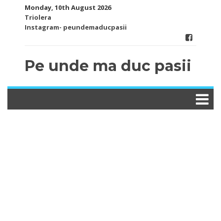
Skip
Monday, 10th August 2026
to
Triolera
content
Instagram- peundemaducpasii
Pe unde ma duc pasii