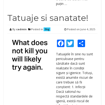
puțin …
Tatuaje si sanatate!
By
cadmin
Posted in
Posted on
June 4, 2025
Blog
Facebook
Twitter
Shar
Tatuajele în sine nu sunt
periculoase pentru
sănătate dacă sunt
realizate în condiții
sigure și igienice. Totuși,
există anumite riscuri de
care trebuie să fii
conștient: 1. Infecții
Dacă salonul nu
respectă standardele de
igienă, există riscul de