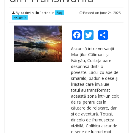
By
cadmin
Posted in
Posted on
June 24, 2025
Blog
Fotogarfii
Facebook
Twitter
Shar
Ascunsă între versanții
Munților Călimani și
Bârgău, Colibița pare
desprinsă dintr-o
poveste. Lacul cu ape de
smarald, pădurile dese și
liniștea care învăluie
totul au transformat
această zonă într-un colț
de rai pentru cei în
căutare de relaxare, dar
și de aventură. Totuși,
dincolo de frumusețea
vizibilă, Colibița ascunde
o serie de lucruri mai