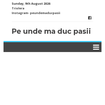
Skip
Sunday, 9th August 2026
to
Triolera
content
Instagram- peundemaducpasii
Pe unde ma duc pasii