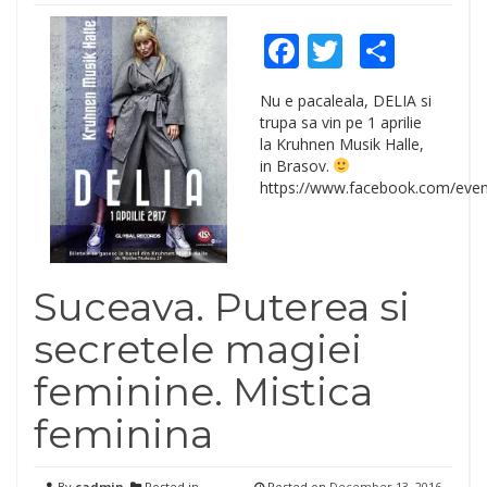
Facebook
Twitter
Shar
Nu e pacaleala, DELIA si
trupa sa vin pe 1 aprilie
la Kruhnen Musik Halle,
in Brasov.
https://www.facebook.com/eve
Suceava. Puterea si
secretele magiei
feminine. Mistica
feminina
By
cadmin
Posted in
Posted on
December 13, 2016