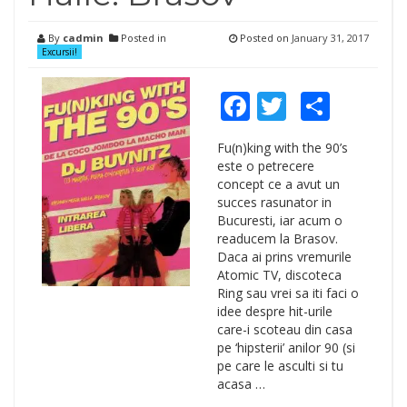
By
cadmin
Posted in
Posted on
January 31, 2017
Excursii!
Facebook
Twitter
Shar
Fu(n)king with the 90’s
este o petrecere
concept ce a avut un
succes rasunator in
Bucuresti, iar acum o
readucem la Brasov.
Daca ai prins vremurile
Atomic TV, discoteca
Ring sau vrei sa iti faci o
idee despre hit-urile
care-i scoteau din casa
pe ‘hipsterii’ anilor 90 (si
pe care le asculti si tu
acasa …