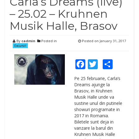
Carla’s Dreams (live)
– 25.02 – Kruhnen
Musik Halle, Brasov
By
cadmin
Posted in
Posted on
January 31, 2017
Excursii!
Facebook
Twitter
Shar
Pe 25 februarie, Carla’s
Dreams ajunge la
Brasov, in Kruhnen
Musik Halle unde va
sustine unul din putinele
showuri programate in
2017 in Romania.
Biletele sunt deja in
vanzare la barul din
Kruhnen Musik Halle