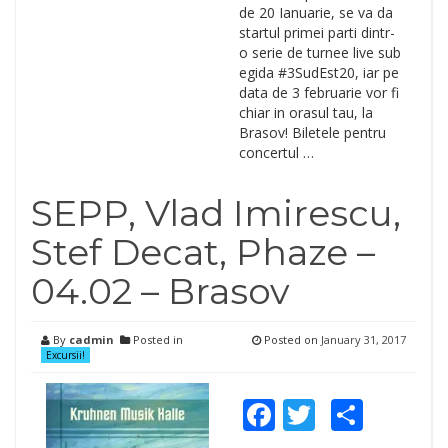
de 20 Ianuarie, se va da
startul primei parti dintr-
o serie de turnee live sub
egida #3SudEst20, iar pe
data de 3 februarie vor fi
chiar in orasul tau, la
Brasov! Biletele pentru
concertul …
SEPP, Vlad Imirescu,
Stef Decat, Phaze –
04.02 – Brasov
By
cadmin
Posted in
Posted on
January 31, 2017
Excursii!
Facebook
Twitter
Shar