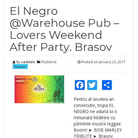
El Negro
@Warehouse Pub –
Lovers Weekend
After Party. Brasov
By
cadmin
Posted in
Posted on
January 25, 2017
Excursii!
Facebook
Twitter
Shar
Pentru al zecelea an
consecutiv, trupa EL
NEGRO ne adună la o
minunată întâlnire cu
părintele muzicii reggae.
Boom! ► BOB MARLEY
TRIBUTE ► Brașov