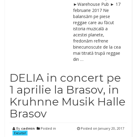
►Warehouse Pub ► 17
februarie 2017 Ne
balansăm pe piese
reggae care au făcut
istoria muzicală a
acestei planete,
fredonăm refrene
binecunoscute de la cea
mai titrată trupă reggae
din …
DELIA in concert pe
1 aprilie la Brasov, in
Kruhnne Musik Halle
Brasov
By
cadmin
Posted in
Posted on
January 20, 2017
Excursii!