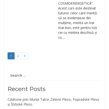
COSMOENERGETICĂ”.
Acest curs este destinat
tuturor celor care merită
să se evidențieze din
mulțime, merită un trai
mai bun, este pentru toți
cei cu mintea deschisă și
cu …
1
2
3
Search
for:
Recent Posts
Călătorie prin Munții Tatra: Zelené Pleso, Popradské Pleso
și Štrbské Pleso