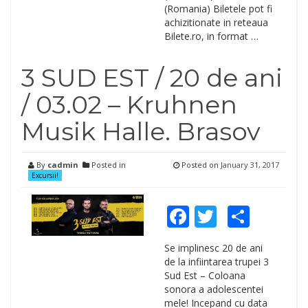
(Romania) Biletele pot fi
achizitionate in reteaua
Bilete.ro, in format …
3 SUD EST / 20 de ani
/ 03.02 – Kruhnen
Musik Halle. Brasov
By
cadmin
Posted in
Posted on
January 31, 2017
Excursii!
Facebook
Twitter
Shar
Se implinesc 20 de ani
de la infiintarea trupei 3
Sud Est – Coloana
sonora a adolescentei
mele! Incepand cu data