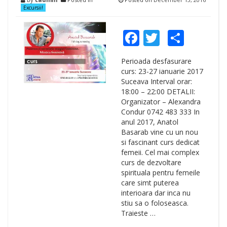
Excursii!
Facebook
Twitter
Shar
Perioada desfasurare
curs: 23-27 ianuarie 2017
Suceava Interval orar:
18:00 – 22:00 DETALII:
Organizator – Alexandra
Condur 0742 483 333 In
anul 2017, Anatol
Basarab vine cu un nou
si fascinant curs dedicat
femeii. Cel mai complex
curs de dezvoltare
spirituala pentru femeile
care simt puterea
interioara dar inca nu
stiu sa o foloseasca.
Traieste …