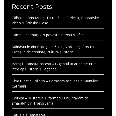
Recent Posts
Călătorie prin Munții Tatra: Zelené Pleso, Popradské
Pleso și Štrbské Pleso
Câmpul de maci – o poveste în roșu și vânt
Mănăstirile din Botoșani: Zosin, Vorona și Coșula –
Lăcașuri de credință, cultură și istorie
Barajul Stânca-Costești – Gigantul uitat de pe Prut,
între apă, istorie și legende
Ghid turistic Colibița – Comoara ascunsă a Munților
Călimani
Colibița – Misterele și farmecul unui “tărâm de
smarald” din Transilvania
Tatuaje si sanatate!