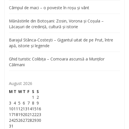
Câmpul de maci – o poveste în roșu și vânt
Mănăstirile din Botoșani: Zosin, Vorona și Coșula –
Lăcașuri de credință, cultură și istorie
Barajul Stânca-Costești – Gigantul uitat de pe Prut, între
apă, istorie și legende
Ghid turistic Colibița – Comoara ascunsă a Munților
Călimani
August 2026
M
T
W
T
F
S
S
1
2
3
4
5
6
7
8
9
10
11
12
13
14
15
16
17
18
19
20
21
22
23
24
25
26
27
28
29
30
31