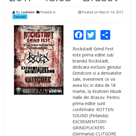
By
cadmin
Posted in
Posted on
March 14, 2017
Excursii!
Facebook
Twitter
Shar
Rockstadt Grind Fest
este prima editie sub
brandul Rockstadt,
dedicata exclusiv genului
Grindcore si a derivatelor
sale, eveniment ce va
avea loc in data de 18
martie, la Kruhnen Musik
Halle din Brasov. Pentru
prima editie sunt
confirmate: ROTTEN
SOUND (Finlanda)
EXCREMENTORY
GRINDFUCKERS
(Germania) CLITGORE