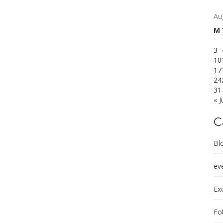
Au
M
3
10
17
24
31
« J
C
Bl
ev
Exc
Fot