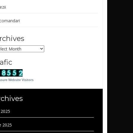
ezii
comandari
rchives
chives
rafic
sure Website Visitors
rchives
y 2025
e 2025