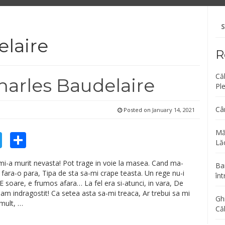
Se
fo
elaire
R
Că
harles Baudelaire
Pl
Câ
Posted on
January 14, 2021
Mă
cebook
Twitter
Share
Lăc
 mi-a murit nevasta! Pot trage in voie la masea. Cand ma-
Bar
ara-o para, Tipa de sta sa-mi crape teasta. Un rege nu-i
înt
; E soare, e frumos afara… La fel era si-atunci, in vara, De
m indragostit! Ca setea asta sa-mi treaca, Ar trebui sa mi
Gh
mult, …
Că