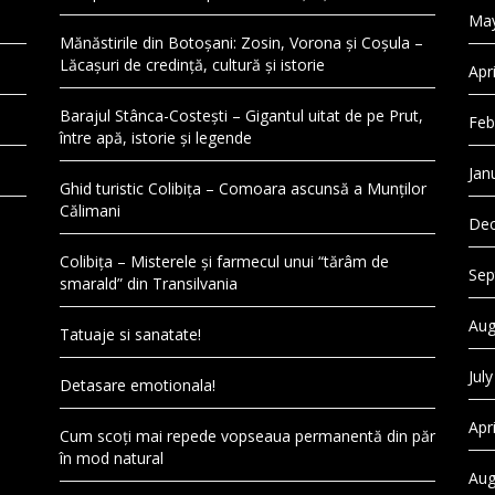
May
Mănăstirile din Botoșani: Zosin, Vorona și Coșula –
Lăcașuri de credință, cultură și istorie
Apr
Barajul Stânca-Costești – Gigantul uitat de pe Prut,
Feb
între apă, istorie și legende
Jan
Ghid turistic Colibița – Comoara ascunsă a Munților
Călimani
Dec
Colibița – Misterele și farmecul unui “tărâm de
Sep
smarald” din Transilvania
Aug
Tatuaje si sanatate!
Jul
Detasare emotionala!
Apr
Cum scoți mai repede vopseaua permanentă din păr
în mod natural
Aug