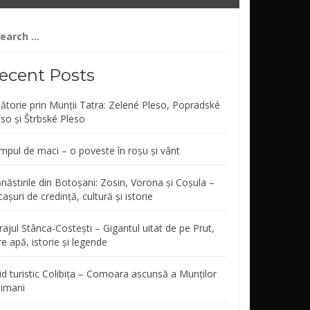
arch
r:
ecent Posts
lătorie prin Munții Tatra: Zelené Pleso, Popradské
eso și Štrbské Pleso
mpul de maci – o poveste în roșu și vânt
năstirile din Botoșani: Zosin, Vorona și Coșula –
așuri de credință, cultură și istorie
ajul Stânca-Costești – Gigantul uitat de pe Prut,
re apă, istorie și legende
id turistic Colibița – Comoara ascunsă a Munților
limani