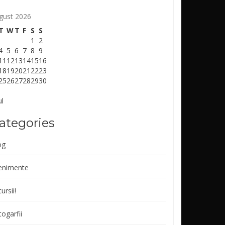
gust 2026
T
W
T
F
S
S
1
2
4
5
6
7
8
9
11
12
13
14
15
16
18
19
20
21
22
23
25
26
27
28
29
30
ul
ategories
og
enimente
ursii!
ogarfii