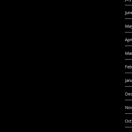
Jun
May
Apr
Mar
Feb
Jan
Dec
No
Oct