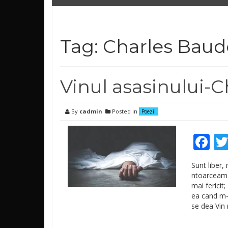
Tag: Charles Baud
Vinul asasinului-C
By
cadmin
Posted in
Poezii
Fa
Sunt liber,
ntoarceam f
mai fericit
ea cand m-a
se dea Vin 