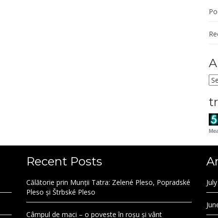
Po
Re
A
Ar
t
Mea
Recent Posts
A
Călătorie prin Munții Tatra: Zelené Pleso, Popradské
Jul
Pleso și Štrbské Pleso
Jun
Câmpul de maci – o poveste în roșu și vânt