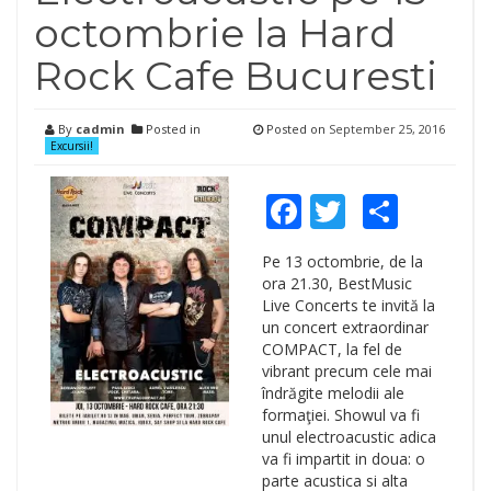
octombrie la Hard
Rock Cafe Bucuresti
By
cadmin
Posted in
Posted on
September 25, 2016
Excursii!
Facebook
Twitter
Shar
Pe 13 octombrie, de la
ora 21.30, BestMusic
Live Concerts te invită la
un concert extraordinar
COMPACT, la fel de
vibrant precum cele mai
îndrăgite melodii ale
formaţiei. Showul va fi
unul electroacustic adica
va fi impartit in doua: o
parte acustica si alta