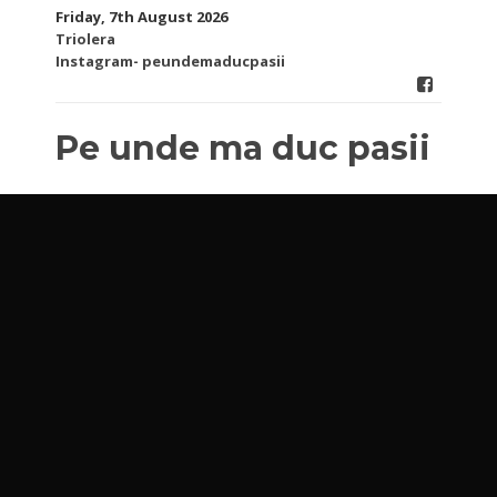
Skip
Friday, 7th August 2026
to
Triolera
content
Instagram- peundemaducpasii
Pe unde ma duc pasii