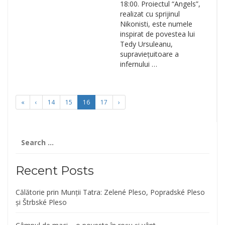
18:00. Proiectul “Angels”,
realizat cu sprijinul
Nikonisti, este numele
inspirat de povestea lui
Tedy Ursuleanu,
supraviețuitoare a
infernului …
«
‹
14
15
16
17
›
Search
for:
Recent Posts
Călătorie prin Munții Tatra: Zelené Pleso, Popradské Pleso
și Štrbské Pleso