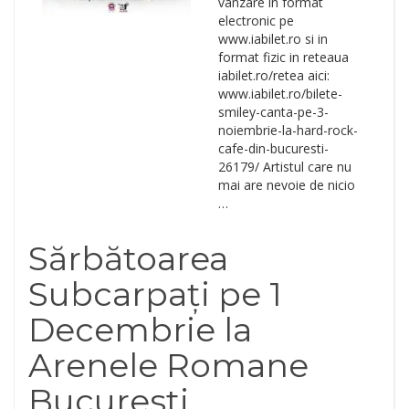
vanzare in format
electronic pe
www.iabilet.ro si in
format fizic in reteaua
iabilet.ro/retea aici:
www.iabilet.ro/bilete-
smiley-canta-pe-3-
noiembrie-la-hard-rock-
cafe-din-bucuresti-
26179/ Artistul care nu
mai are nevoie de nicio
…
Sărbătoarea
Subcarpați pe 1
Decembrie la
Arenele Romane
Bucuresti