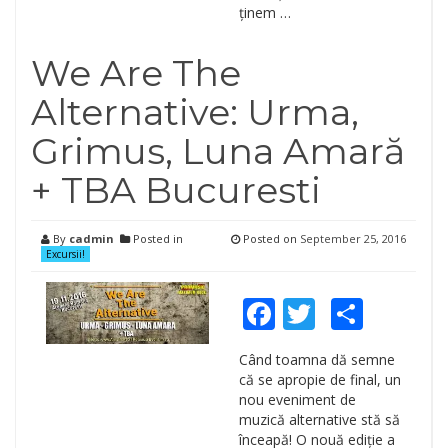
ținem …
We Are The
Alternative: Urma,
Grimus, Luna Amară
+ TBA Bucuresti
By
cadmin
Posted in
Posted on
September 25, 2016
Excursii!
Facebook
Twitter
Shar
Când toamna dă semne
că se apropie de final, un
nou eveniment de
muzică alternative stă să
înceapă! O nouă ediție a