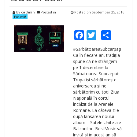
By
cadmin
Posted in
Posted on
September 25, 2016
Excursii!
Facebook
Twitter
Shar
#SărbătoareaSubcarpați
Ca în fiecare an, tradiția
spune că ne strângem
pe 1 decembrie la
Sărbatoarea Subcarpați.
Trupa își sărbătorește
aniversarea și ne
sărbătorim cu toții Ziua
Națională în cortul
încălzit de la Arenele
Romane. La câteva zile
după lansarea noului
album – Satele Unite ale
Balcanilor, BestMusic vă
invită și în acest an să