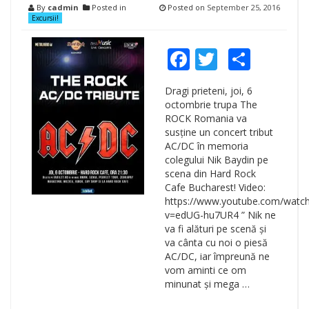
By
cadmin
Posted in
Posted on
September 25, 2016
Excursii!
Facebook
Twitter
Shar
Dragi prieteni, joi, 6
octombrie trupa The
ROCK Romania va
susține un concert tribut
AC/DC în memoria
colegului Nik Baydin pe
scena din Hard Rock
Cafe Bucharest! Video:
https://www.youtube.com/watc
v=edUG-hu7UR4 ” Nik ne
va fi alături pe scenă și
va cânta cu noi o piesă
AC/DC, iar împreună ne
vom aminti ce om
minunat și mega …