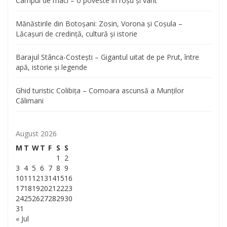
Câmpul de maci – o poveste în roșu și vânt
Mănăstirile din Botoșani: Zosin, Vorona și Coșula –
Lăcașuri de credință, cultură și istorie
Barajul Stânca-Costești – Gigantul uitat de pe Prut, între
apă, istorie și legende
Ghid turistic Colibița – Comoara ascunsă a Munților
Călimani
August 2026
M
T
W
T
F
S
S
1
2
3
4
5
6
7
8
9
10
11
12
13
14
15
16
17
18
19
20
21
22
23
24
25
26
27
28
29
30
31
« Jul