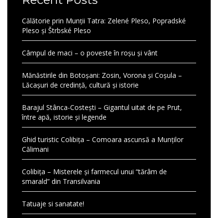
Călătorie prin Munții Tatra: Zelené Pleso, Popradské
Pleso și Štrbské Pleso
Câmpul de maci – o poveste în roșu și vânt
Mănăstirile din Botoșani: Zosin, Vorona și Coșula –
Lăcașuri de credință, cultură și istorie
Barajul Stânca-Costești – Gigantul uitat de pe Prut,
între apă, istorie și legende
Ghid turistic Colibița – Comoara ascunsă a Munților
Călimani
Colibița – Misterele și farmecul unui “tărâm de
smarald” din Transilvania
Tatuaje si sanatate!