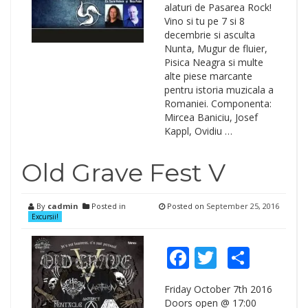
alaturi de Pasarea Rock!
Vino si tu pe 7 si 8
decembrie si asculta
Nunta, Mugur de fluier,
Pisica Neagra si multe
alte piese marcante
pentru istoria muzicala a
Romaniei. Componenta:
Mircea Baniciu, Josef
Kappl, Ovidiu …
Old Grave Fest V
By
cadmin
Posted in
Posted on
September 25, 2016
Excursii!
Facebook
Twitter
Shar
Friday October 7th 2016
Doors open @ 17:00