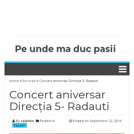
Pe unde ma duc pasii
home
Excursii!
Concert aniversar Direcția 5- Radauti
Concert aniversar
Direcția 5- Radauti
By
cadmin
Posted in
Posted on
September 22, 2016
Excursii!