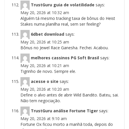
TrustGuru guia de volatilidade
says:
May 20, 2026 at 10:32 am
Alguém tá mesmo tracking taxa de bônus do Heist
Stakes numa planilha real, sem ser feeling?
6dbet download
says:
May 20, 2026 at 10:25 am
Bônus no Jewel Race Ganesha. Fechei. Acabou.
melhores cassinos PG Soft Brasil
says:
May 20, 2026 at 10:21 am
Tigrinho de novo. Sempre ele.
acesse o site
says:
May 20, 2026 at 10:20 am
Define o alvo antes de abrir Wild Bandito. Bateu, sai.
Não tem negociação.
TrustGuru análise Fortune Tiger
says:
May 20, 2026 at 9:10 am
Fortune Ox ficou morto a manhã toda, depois do