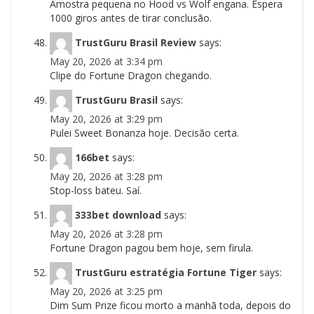
Amostra pequena no Hood vs Wolf engana. Espera
1000 giros antes de tirar conclusão.
TrustGuru Brasil Review
says:
May 20, 2026 at 3:34 pm
Clipe do Fortune Dragon chegando.
TrustGuru Brasil
says:
May 20, 2026 at 3:29 pm
Pulei Sweet Bonanza hoje. Decisão certa.
166bet
says:
May 20, 2026 at 3:28 pm
Stop-loss bateu. Saí.
333bet download
says:
May 20, 2026 at 3:28 pm
Fortune Dragon pagou bem hoje, sem firula.
TrustGuru estratégia Fortune Tiger
says:
May 20, 2026 at 3:25 pm
Dim Sum Prize ficou morto a manhã toda, depois do