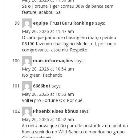
Se o Fortune Tiger comeu 30% da banca sem
feature, acabou. Sai.
equipe TrustGuru Rankings
says:
May 20, 2026 at 11:47 am
O cara que parou de chasing em março perdeu
R$100 fazendo chasing no Medusa II, postou o
comprovante, assumiu. Respeito.
mais informações
says:
May 20, 2026 at 10:54 am
No green. Fechando.
6666bet
says:
May 20, 2026 at 10:53 am
Voltei pro Fortune Ox. Por quê.
Phoenix Rises bônus
says:
May 20, 2026 at 10:52 am
A conta nova que não para de postar fez um print da
banca subindo no Wild Bandito e mandou no grupo.
Galera aplaudiu.