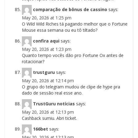
comparação de bônus de cassino
says:
May 20, 2026 at 1:25 pm
O Wild Wild Riches tá pagando melhor que o Fortune
Mouse essa semana ou eu tô tiltado?
confira aqui
says:
May 20, 2026 at 1:23 pm
Quanto tempo vocês dão pro Fortune Ox antes de
rotacionar?
trustguru
says:
May 20, 2026 at 12:14 pm
O grupo do telegram mudou de clipe de hype pra
dado de sessão real esse ano.
TrustGuru notícias
says:
May 20, 2026 at 12:13 pm
Cashback sumiu. Abri ticket.
166bet
says:
May 20, 2026 at 12:13 pm