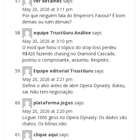
ver detalhes
says:
May 20, 2026 at 3:11 pm
Por que ninguém fala do Emperor’s Favour? É bom
demais ou ruim demais?
equipe TrustGuru Análise
says:
May 20, 2026 at 3:10 pm
O mod que fixou o tópico do stop-loss perdeu
R$420 fazendo chasing no Diamond Cascade,
postou o comprovante, assumiu. Respeito.
Equipe editorial TrustGuru
says:
May 20, 2026 at 2:21 pm
Define o alvo antes de abrir Opera Dynasty. Bateu,
sai. Não tem negociação.
plataforma jogos
says:
May 20, 2026 at 2:20 pm
Loguei 1000 giros no Opera Dynasty. Os dados são
chatos. Os bônus não.
clique aqui
says: