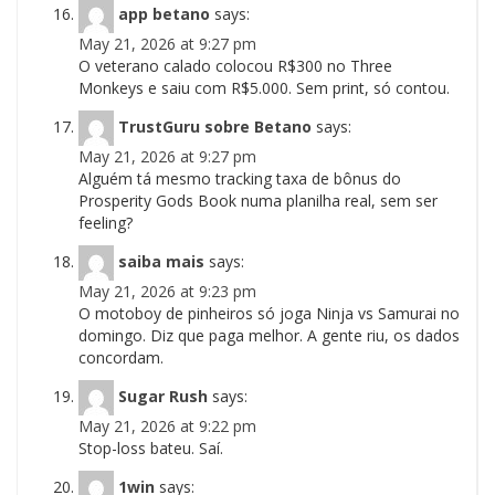
app betano
says:
May 21, 2026 at 9:27 pm
O veterano calado colocou R$300 no Three
Monkeys e saiu com R$5.000. Sem print, só contou.
TrustGuru sobre Betano
says:
May 21, 2026 at 9:27 pm
Alguém tá mesmo tracking taxa de bônus do
Prosperity Gods Book numa planilha real, sem ser
feeling?
saiba mais
says:
May 21, 2026 at 9:23 pm
O motoboy de pinheiros só joga Ninja vs Samurai no
domingo. Diz que paga melhor. A gente riu, os dados
concordam.
Sugar Rush
says:
May 21, 2026 at 9:22 pm
Stop-loss bateu. Saí.
1win
says: