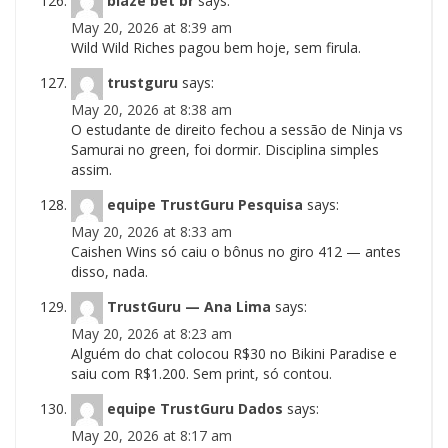
blaze bet br
says:
May 20, 2026 at 8:39 am
Wild Wild Riches pagou bem hoje, sem firula.
trustguru
says:
May 20, 2026 at 8:38 am
O estudante de direito fechou a sessão de Ninja vs
Samurai no green, foi dormir. Disciplina simples
assim.
equipe TrustGuru Pesquisa
says:
May 20, 2026 at 8:33 am
Caishen Wins só caiu o bônus no giro 412 — antes
disso, nada.
TrustGuru — Ana Lima
says:
May 20, 2026 at 8:23 am
Alguém do chat colocou R$30 no Bikini Paradise e
saiu com R$1.200. Sem print, só contou.
equipe TrustGuru Dados
says:
May 20, 2026 at 8:17 am