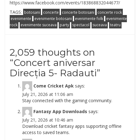
https://www.facebook.com/events/183868832044677/
TAGS:
botosani
concerte
concerte botosani
concerte rock
evenimente
evenimente botosani
evenimente folk
evenimente
rock
evenimente suceava
party
spectacol
suceava
teatru
2,059 thoughts on
“
Concert aniversar
Direcția 5- Radauti
”
Come Cricket Apk
says:
July 21, 2026 at 11:06 am
Stay connected with the gaming community.
Fantasy App Downloads
says:
July 21, 2026 at 10:46 am
Download cricket fantasy apps supporting offline
access to saved teams.