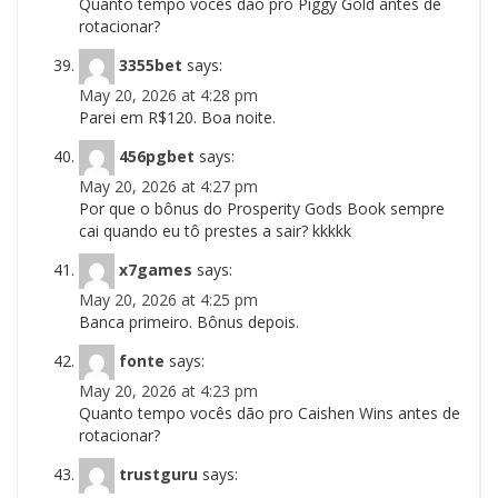
Quanto tempo vocês dão pro Piggy Gold antes de
rotacionar?
3355bet
says:
May 20, 2026 at 4:28 pm
Parei em R$120. Boa noite.
456pgbet
says:
May 20, 2026 at 4:27 pm
Por que o bônus do Prosperity Gods Book sempre
cai quando eu tô prestes a sair? kkkkk
x7games
says:
May 20, 2026 at 4:25 pm
Banca primeiro. Bônus depois.
fonte
says:
May 20, 2026 at 4:23 pm
Quanto tempo vocês dão pro Caishen Wins antes de
rotacionar?
trustguru
says: