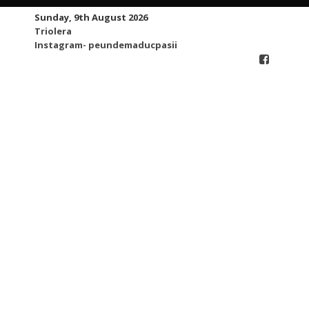
Skip
Sunday, 9th August 2026
to
Triolera
content
Instagram- peundemaducpasii