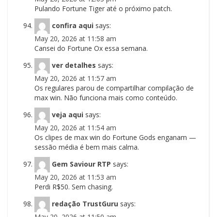
Pulando Fortune Tiger até o próximo patch.
confira aqui
says:
May 20, 2026 at 11:58 am
Cansei do Fortune Ox essa semana.
ver detalhes
says:
May 20, 2026 at 11:57 am
Os regulares parou de compartilhar compilação de
max win. Não funciona mais como conteúdo.
veja aqui
says:
May 20, 2026 at 11:54 am
Os clipes de max win do Fortune Gods enganam —
sessão média é bem mais calma.
Gem Saviour RTP
says:
May 20, 2026 at 11:53 am
Perdi R$50. Sem chasing.
redação TrustGuru
says:
May 20, 2026 at 11:50 am