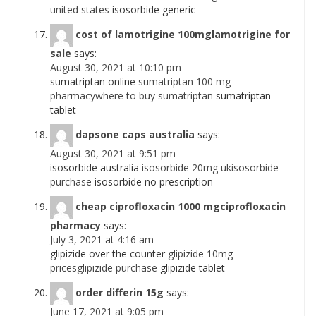
united states
isosorbide generic
cost of lamotrigine 100mglamotrigine for
sale
says:
August 30, 2021 at 10:10 pm
sumatriptan online
sumatriptan 100 mg
pharmacywhere to buy sumatriptan
sumatriptan
tablet
dapsone caps australia
says:
August 30, 2021 at 9:51 pm
isosorbide australia
isosorbide 20mg ukisosorbide
purchase
isosorbide no prescription
cheap ciprofloxacin 1000 mgciprofloxacin
pharmacy
says:
July 3, 2021 at 4:16 am
glipizide over the counter
glipizide 10mg
pricesglipizide purchase
glipizide tablet
order differin 15g
says:
June 17, 2021 at 9:05 pm