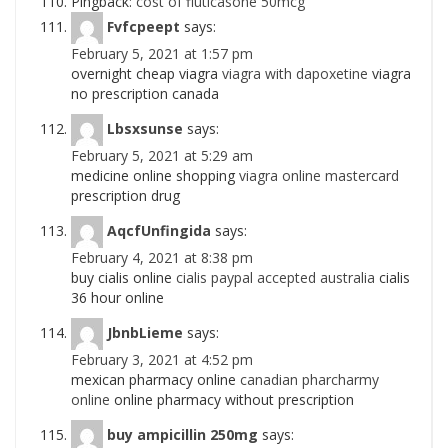
Pingback:
cost of fluticasone 50mcg
Fvfcpeept
says:
February 5, 2021 at 1:57 pm
overnight cheap viagra
viagra with dapoxetine
viagra
no prescription canada
Lbsxsunse
says:
February 5, 2021 at 5:29 am
medicine online shopping
viagra online mastercard
prescription drug
AqcfUnfingida
says:
February 4, 2021 at 8:38 pm
buy cialis online
cialis paypal accepted australia
cialis
36 hour online
JbnbLieme
says:
February 3, 2021 at 4:52 pm
mexican pharmacy online
canadian pharcharmy
online
online pharmacy without prescription
buy ampicillin 250mg
says: