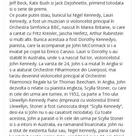
Jeff Beck, Kate Bush si Jack DeJohnette, primimd totodata
si o serie de premii.
Ce poate putini stiau, bunicul lui Nigel Kennedy, Lauri
Kennedy, a fost un muzician si violoncelist principal în
Orchestra Simfonica BBC, nascut în Marea Britanie, si care
a cantat cu Fritz Kreisler, Jascha Heifetz, Arthur Rubinstein
si multi altii. Bunica acestuia a fost Dorothy Kennedyo,
pianista, care la acompaniat pe John McCormack si i-a
invatat pe copiii lui Enrico Caruso. Lauri si Dorothy s-au
stabilit în Australia, unde s-a nascut fiul lor, violoncelistul
John Kennedy. La varsta de 24, John s-a mutat în Anglia si
s-a alaturat Orchestrei Filharmonice din Liverpool, mai
tarziu devenind violoncelist principal al Orchestrei
Filarmonicii Regale lui Sir Thomas Beecham. In Anglia, John
dezvolta o relatie cu pianista engleza, Scylla Stoner, cu care
in cele din urma are turnee, in 1952, ca parte a Trio-ului
Llewellyn-Kennedy Piano (impreună cu violonistul Ernest
Llewellyn, Stoner a fost cunoscuta drept “Scylla Kennedy”,
desi ea si John nu s-au casatorit niciodata). Cu toate
acestea, John a parasit-o în cele din urma pe Scylla Stoner
si s-a intors in Australia, ea ramanand însarcinata. John nu
a stiut de existenta fiului sau, Nigel Kennedy, pana cand nu