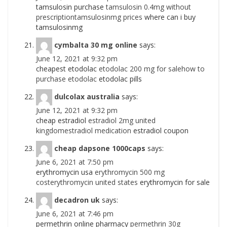
tamsulosin purchase
tamsulosin 0.4mg without
prescriptiontamsulosinmg prices
where can i buy
tamsulosinmg
cymbalta 30 mg online
says:
June 12, 2021 at 9:32 pm
cheapest etodolac
etodolac 200 mg for salehow to
purchase etodolac
etodolac pills
dulcolax australia
says:
June 12, 2021 at 9:32 pm
cheap estradiol
estradiol 2mg united
kingdomestradiol medication
estradiol coupon
cheap dapsone 1000caps
says:
June 6, 2021 at 7:50 pm
erythromycin usa
erythromycin 500 mg
costerythromycin united states
erythromycin for sale
decadron uk
says:
June 6, 2021 at 7:46 pm
permethrin online pharmacy
permethrin 30g