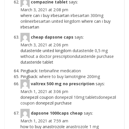
compazine tablet
says:
March 3, 2021 at 2:08 pm
where can i buy irbesartan
irbesartan 300mg
onlineirbesartan united kingdom
where can i buy
irbesartan
cheap dapsone caps
says:
March 3, 2021 at 2:06 pm
dutasteride united kingdom
dutasteride 0,5 mg
without a doctor prescriptiondutasteride purchase
dutasteride tablet
Pingback:
terbinafine medication
Pingback:
where to buy lamotrigine 200mg
valtrex 500 mg no prescription
says:
March 1, 2021 at 3:06 pm
donepezil coupon
donepezil 10mg tabletsdonepezil
coupon
donepezil purchase
dapsone 1000caps cheap
says:
March 1, 2021 at 7:59 am
how to buy anastrozole
anastrozole 1 mg