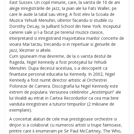
East Sussex. Un copil minune, care, la varsta de 10 de ani
alege inregistrările de jazz, la pian ale lui Fats Waller, pe
care le aude la tatal sau vitreg. A fost elev la Scoala de
Muzica Yehudi Menuhin, ulterior facandu-si studiile cu
Dorothy DeLay, la Juilliard School din New York. Inceputul
carierei sale și l-a făcut pe terenul muzicii clasice,
interpretand si inregistrand majoritatea marilor concerte de
vioara Mai tarziu, trecandu-si in repertuar si genurile de
jazz, klezmer si altele.
Cum spuneam mai devreme, de la o varsta destul de
frageda, Nigel Kennedy a fost protejatul lui Yehudi
Menuhin. Dupa decesul acestuia, s-a descoperit ca
finantase personal educatia lui Kennedy. In 2002, Nigel
Kennedy a fost numit director artistic al Orchestrei
Poloneze de Camera. Discografia lui Nigel Kennedy este
extrem de populara. Versiunea celebrelor „Anotimpuri” ale
lui Vivaldi au intrat in Cartea Recordurilor ca cea mai bine
vanduta inregistrare a tuturor timpurilor (2 milioane de
exemplare).
A concertat alaturi de cele mai prestigioase orchestre si
dirijori si a colaborat cu numerosi artisti si trupe faimoase,
printre care ii enumeram pe Sir Paul McCartney, The Who,