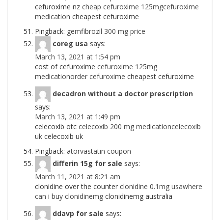
cefuroxime nz
cheap cefuroxime 125mgcefuroxime
medication
cheapest cefuroxime
Pingback:
gemfibrozil 300 mg price
coreg usa
says:
March 13, 2021 at 1:54 pm
cost of cefuroxime
cefuroxime 125mg
medicationorder cefuroxime
cheapest cefuroxime
decadron without a doctor prescription
says:
March 13, 2021 at 1:49 pm
celecoxib otc
celecoxib 200 mg medicationcelecoxib
uk
celecoxib uk
Pingback:
atorvastatin coupon
differin 15g for sale
says:
March 11, 2021 at 8:21 am
clonidine over the counter
clonidine 0.1mg usawhere
can i buy clonidinemg
clonidinemg australia
ddavp for sale
says: