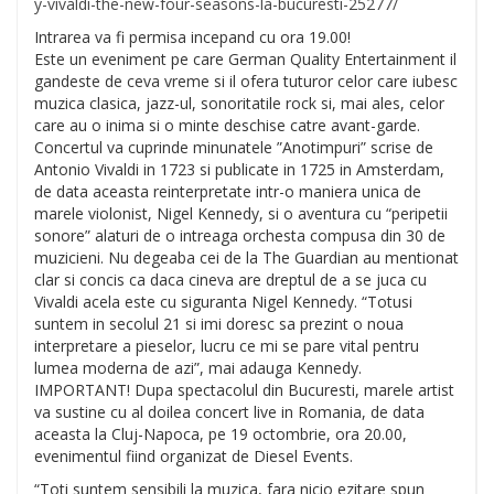
y-vivaldi-the-new-four-sea
sons-la-bucuresti-25277/
Intrarea va fi permisa incepand cu ora 19.00!
Este un eveniment pe care German Quality Entertainment il
gandeste de ceva vreme si il ofera tuturor celor care iubesc
muzica clasica, jazz-ul, sonoritatile rock si, mai ales, celor
car
e au o inima si o minte deschise catre avant-garde.
Concertul va cuprinde minunatele ”Anotimpuri” scrise de
Antonio Vivaldi in 1723 si publicate in 1725 in Amsterdam,
de data aceasta reinterpretate intr-o maniera unica de
marele violonist, Nigel Kennedy, si o aventura cu “peripetii
sonore” alaturi de o intreaga orchesta compusa din 30 de
muzicieni. Nu degeaba cei de la The Guardian au mentionat
clar si concis ca daca cineva are dreptul de a se juca cu
Vivaldi acela este cu siguranta Nigel Kennedy. “Totusi
suntem in secolul 21 si imi doresc sa prezint o noua
interpretare a pieselor, lucru ce mi se pare vital pentru
lumea moderna de azi”, mai adauga Kennedy.
IMPORTANT! Dupa spectacolul din Bucuresti, marele artist
va sustine cu al doilea concert live in Romania, de data
aceasta la Cluj-Napoca, pe 19 octombrie, ora 20.00,
evenimentul fiind organizat de Diesel Events.
“Toti suntem sensibili la muzica, fara nicio ezitare spun