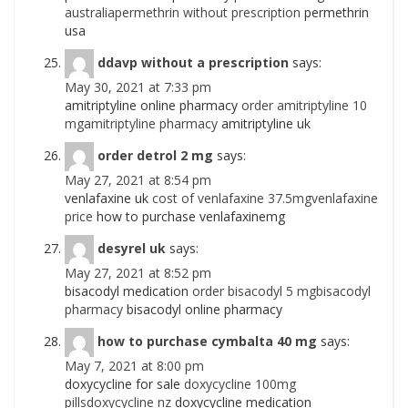
australiapermethrin without prescription
permethrin
usa
ddavp without a prescription
says:
May 30, 2021 at 7:33 pm
amitriptyline online pharmacy
order amitriptyline 10
mgamitriptyline pharmacy
amitriptyline uk
order detrol 2 mg
says:
May 27, 2021 at 8:54 pm
venlafaxine uk
cost of venlafaxine 37.5mgvenlafaxine
price
how to purchase venlafaxinemg
desyrel uk
says:
May 27, 2021 at 8:52 pm
bisacodyl medication
order bisacodyl 5 mgbisacodyl
pharmacy
bisacodyl online pharmacy
how to purchase cymbalta 40 mg
says:
May 7, 2021 at 8:00 pm
doxycycline for sale
doxycycline 100mg
pillsdoxycycline nz
doxycycline medication