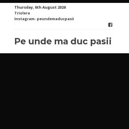
Skip
Thursday, 6th August 2026
to
Triolera
content
Instagram- peundemaducpasii
Pe unde ma duc pasii