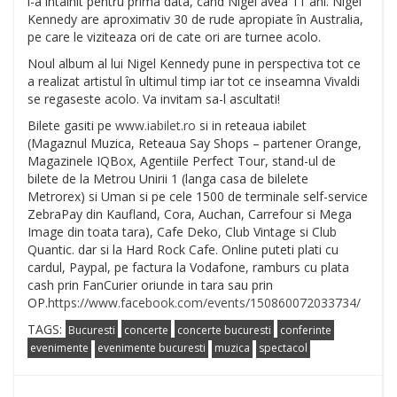
l-a intalnit pentru prima data, cand Nigel avea 11 ani. Nigel
Kennedy are aproximativ 30 de rude apropiate în Australia,
pe care le viziteaza ori de cate ori are turnee acolo.
Noul album al lui Nigel Kennedy pune in perspectiva tot ce
a realizat artistul în ultimul timp iar tot ce inseamna Vivaldi
se regaseste acolo. Va invitam sa-l ascultati!
Bilete gasiti pe
www.iabilet.ro
si in reteaua iabilet
(Magaznul Muzica, Reteaua Say Shops – partener Orange,
Magazinele IQBox, Agentiile Perfect Tour, stand-ul de
bilete de la Metrou Unirii 1 (langa casa de bilelete
Metrorex) si Uman si pe cele 1500 de terminale self-service
ZebraPay din Kaufland, Cora, Auchan, Carrefour si Mega
Image din toata tara), Cafe Deko, Club Vintage si Club
Quantic. dar si la Hard Rock Cafe. Online puteti plati cu
cardul, Paypal, pe factura la Vodafone, ramburs cu plata
cash prin FanCurier oriunde in tara sau prin
OP.
https://www.facebook.com/events/150860072033734/
TAGS:
Bucuresti
concerte
concerte bucuresti
conferinte
evenimente
evenimente bucuresti
muzica
spectacol