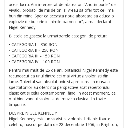
acest lucru. Am interpretat de atatea ori “Anotimpurile” de
Vivaldi, probabil de mii de ori, si vreau sa ofer tot ce-i mai
bun din mine. Sper ca aceasta noua abordare sa aduca o
explozie de bucurie in inimile oamenilor”, a mai declarat
Nigel Kennedy.
Biletele se gasesc la urmatoarele categorii de preturi:
• CATEGORIA I – 350 RON
• CATEGORIA II – 250 RON
• CATEGORIA III – 150 RON
• CATEGORIA IV – 100 RON
Pentru mai mult de 25 de ani, britanicul Nigel Kennedy este
recunoscut ca unul dintre cei mai virtuozi violonisti din
lume. Talentul sau absolut unic și aprecierea in masa a
spectatorilor au oferit noi perspective atat repertoriului
clasic cat si celui contemporan, fiind, in acest moment, cel
mai bine vandut violonist de muzica clasica din toate
timpurile.
DESPRE NIGEL KENNEDY
Nigel Kennedy este un viorist si violonist britanic foarte
celebru, nascut pe data de 28 decembrie 1956, in Brighton,