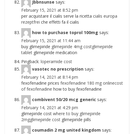
Jbbnsunse
says:
February 15, 2021 at 8:52 pm
per acquistare il cialis serve la ricetta
cialis europa
rezeptfrei
che effetti fa il cialis
how to purchase toprol 100mg
says:
February 15, 2021 at 11:44 am
buy glimepiride
glimepiride 4mg costglimepiride
tablet
glimepiride medication
Pingback:
loperamide cost
vasotec no prescription
says:
February 14, 2021 at 8:14 pm
fexofenadine prices
fexofenadine 180 mg onlinecost
of fexofenadine
how to buy fexofenadine
combivent 50/20 mcg generic
says:
February 14, 2021 at 4:29 pm
glimepiride cost
where to buy glimepiride
2mgglimepiride cost
glimepiride pills
coumadin 2 mg united kingdom
says: