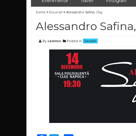
Evenimente
Travel!
Fotografii
home
Excursii!
Alessandro Safina, Cluj
Alessandro Safina,
By
cadmin
Posted in
Excursii!