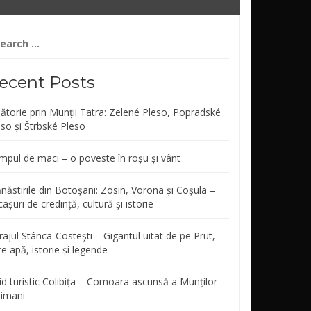
arch
r:
ecent Posts
lătorie prin Munții Tatra: Zelené Pleso, Popradské
eso și Štrbské Pleso
mpul de maci – o poveste în roșu și vânt
năstirile din Botoșani: Zosin, Vorona și Coșula –
așuri de credință, cultură și istorie
ajul Stânca-Costești – Gigantul uitat de pe Prut,
re apă, istorie și legende
id turistic Colibița – Comoara ascunsă a Munților
limani