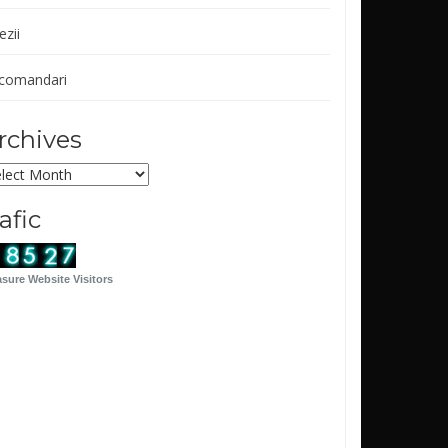
ezii
comandari
rchives
chives
rafic
sure Website Visitors