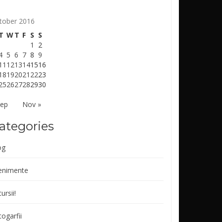
tober 2016
T
W
T
F
S
S
1
2
4
5
6
7
8
9
11
12
13
14
15
16
18
19
20
21
22
23
25
26
27
28
29
30
Sep
Nov »
ategories
og
enimente
ursii!
ogarfii