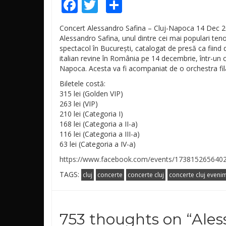
Facebook
Twitter
Share
Concert Alessandro Safina – Cluj-Napoca 14 Dec 
Alessandro Safina, unul dintre cei mai populari ten
spectacol în București, catalogat de presă ca fiind 
italian revine în România pe 14 decembrie, într-un c
Napoca. Acesta va fi acompaniat de o orchestra f
Biletele costă:
315 lei (Golden VIP)
263 lei (VIP)
210 lei (Categoria I)
168 lei (Categoria a II-a)
116 lei (Categoria a III-a)
63 lei (Categoria a IV-a)
https://www.facebook.com/events/173815265640
TAGS:
cluj
concerte
concerte cluj
concerte cluj evenim
753 thoughts on “
Ales