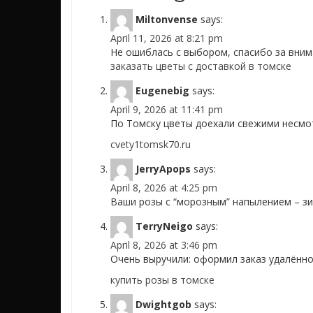
Miltonvense
says:
April 11, 2026 at 8:21 pm
Не ошиблась с выбором, спасибо за вним
заказать цветы с доставкой в томске
Eugenebig
says:
April 9, 2026 at 11:41 pm
По Томску цветы доехали свежими несмот
cvety1tomsk70.ru
JerryApops
says:
April 8, 2026 at 4:25 pm
Ваши розы с “морозным” напылением – зи
TerryNeigo
says:
April 8, 2026 at 3:46 pm
Очень выручили: оформил заказ удалённо,
купить розы в томске
Dwightgob
says: