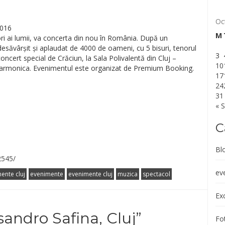
Oc
2016
M
ori ai lumii, va concerta din nou în România. După un
desăvârșit și aplaudat de 4000 de oameni, cu 5 bisuri, tenorul
3
oncert special de Crăciun, la Sala Polivalentă din Cluj –
10
ilarmonica. Evenimentul este organizat de Premium Booking.
17
24
31
« 
C
Bl
2545/
ev
ente cluj
evenimente
evenimente cluj
muzica
spectacol
Exc
sandro Safina, Cluj
”
Fot