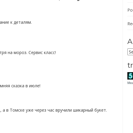
Po
ание к деталям.
Re
A
Ar
ря на мороз. Сервис класс!
t
Mea
мняя сказка в июле!
 а в Томске уже через час вручили шикарный букет.