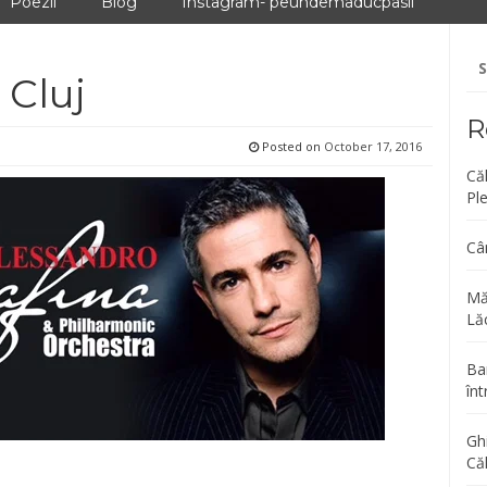
Poezii
Blog
Instagram- peundemaducpasii
Se
fo
 Cluj
R
Posted on
October 17, 2016
Că
Pl
Câ
Mă
Lăc
Bar
înt
Gh
Că