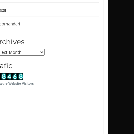
ezii
comandari
rchives
chives
rafic
sure Website Visitors