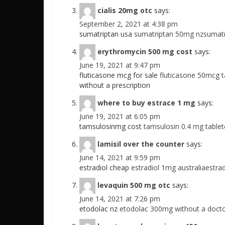
cialis 20mg otc
says:
September 2, 2021 at 4:38 pm
sumatriptan usa
sumatriptan 50mg nzsumatri
erythromycin 500 mg cost
says:
June 19, 2021 at 9:47 pm
fluticasone mcg for sale
fluticasone 50mcg t
without a prescription
where to buy estrace 1 mg
says:
June 19, 2021 at 6:05 pm
tamsulosinmg cost
tamsulosin 0.4 mg tablet
lamisil over the counter
says:
June 14, 2021 at 9:59 pm
estradiol cheap
estradiol 1mg australiaestra
levaquin 500 mg otc
says:
June 14, 2021 at 7:26 pm
etodolac nz
etodolac 300mg without a docto