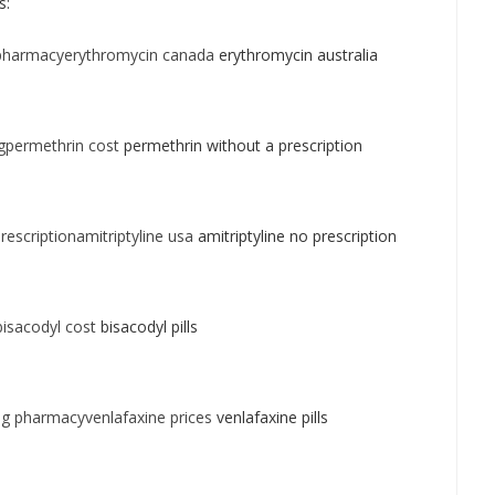
s:
pharmacyerythromycin canada
erythromycin australia
gpermethrin cost
permethrin without a prescription
rescriptionamitriptyline usa
amitriptyline no prescription
isacodyl cost
bisacodyl pills
mg pharmacyvenlafaxine prices
venlafaxine pills