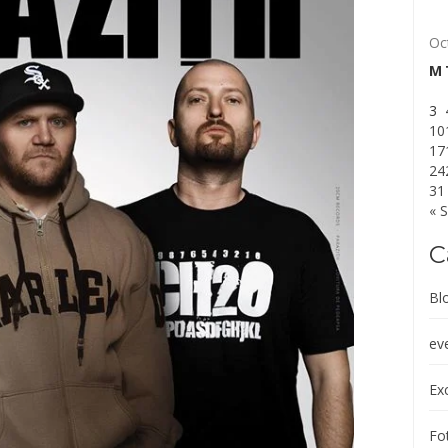
Oc
M
3
10
17
24
31
« 
C
Bl
ev
Exc
Fot