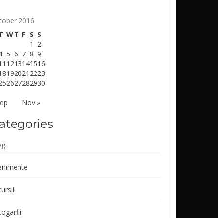
tober 2016
T
W
T
F
S
S
1
2
4
5
6
7
8
9
11
12
13
14
15
16
18
19
20
21
22
23
25
26
27
28
29
30
Sep
Nov »
ategories
og
enimente
ursii!
ogarfii