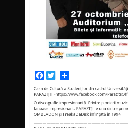
Facebook
Twitter
Share
Casa de Cultură a Studenților din cadrul Universităț
PARAZIȚII –
https://www.facebook.com/
ParazitiiOff
O discografie impresionantă. Printre pionierii muzi
fanbase impresionant. PARAZIȚII e una dintre pri
OMBLADON și FreakaDaDisk înființată în 1994.
————————–
————————–
—————