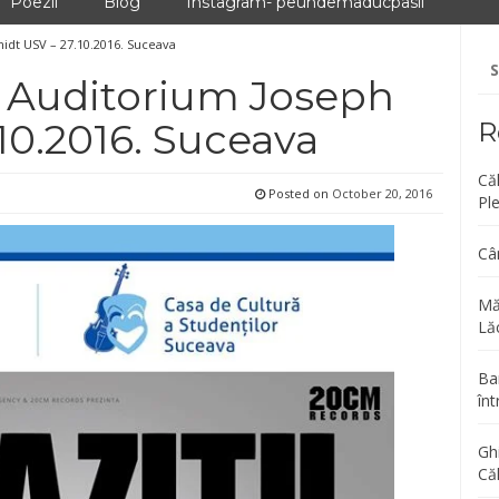
Poezii
Blog
Instagram- peundemaducpasii
idt USV – 27.10.2016. Suceava
Se
fo
 – Auditorium Joseph
10.2016. Suceava
R
Că
Posted on
October 20, 2016
Pl
Câ
Mă
Lăc
Bar
înt
Gh
Că