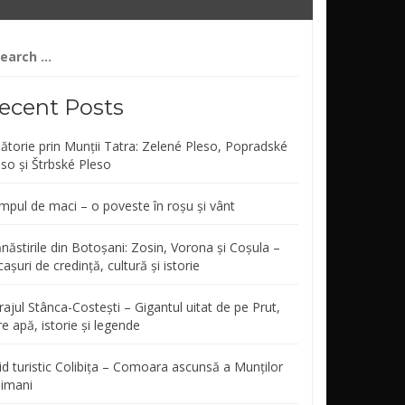
arch
r:
ecent Posts
lătorie prin Munții Tatra: Zelené Pleso, Popradské
eso și Štrbské Pleso
mpul de maci – o poveste în roșu și vânt
năstirile din Botoșani: Zosin, Vorona și Coșula –
așuri de credință, cultură și istorie
ajul Stânca-Costești – Gigantul uitat de pe Prut,
re apă, istorie și legende
id turistic Colibița – Comoara ascunsă a Munților
limani