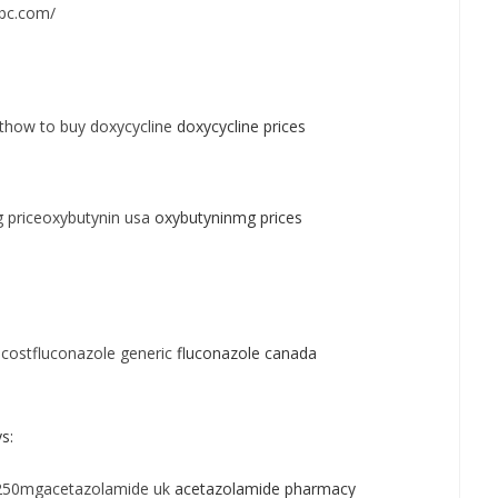
icbc.com/
thow to buy doxycycline
doxycycline prices
 priceoxybutynin usa
oxybutyninmg prices
costfluconazole generic
fluconazole canada
s:
250mgacetazolamide uk
acetazolamide pharmacy