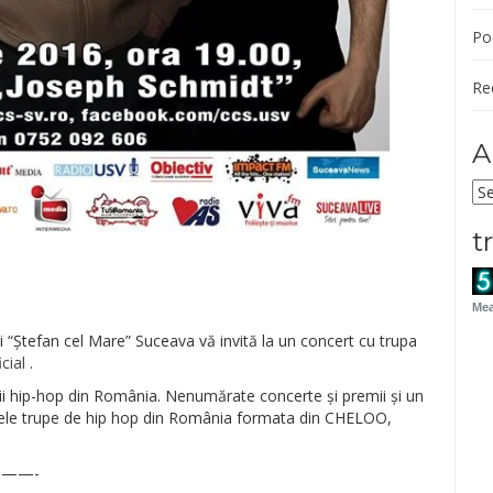
Po
Re
A
Ar
t
Mea
ii “Ștefan cel Mare” Suceava vă invită la un concert cu trupa
icial
.
cii hip-hop din România. Nenumărate concerte și premii și un
mele trupe de hip hop din România formata din CHELOO,
——-