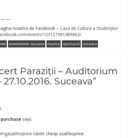
——-
 pagina noastră de Facebook –
Casa de Cultură a Studenţilor
facebook.com/events/123127381489862/
nte
evenimente suceava
muzica
spectacol
suceava
ert Paraziții – Auditorium
 27.10.2016. Suceava
”
s
 purchase
says:
0mgazathioprine tablet
cheap azathioprine