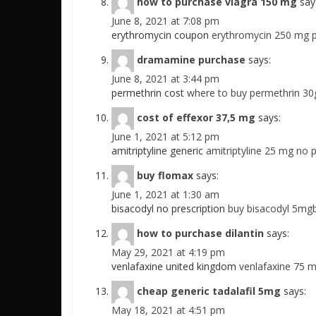
how to purchase viagra 150 mg
say
June 8, 2021 at 7:08 pm
erythromycin coupon
erythromycin 250 mg 
dramamine purchase
says:
June 8, 2021 at 3:44 pm
permethrin cost
where to buy permethrin 30
cost of effexor 37,5 mg
says:
June 1, 2021 at 5:12 pm
amitriptyline generic
amitriptyline 25 mg no p
buy flomax
says:
June 1, 2021 at 1:30 am
bisacodyl no prescription
buy bisacodyl 5mgb
how to purchase dilantin
says:
May 29, 2021 at 4:19 pm
venlafaxine united kingdom
venlafaxine 75 
cheap generic tadalafil 5mg
says:
May 18, 2021 at 4:51 pm