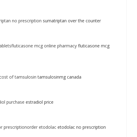
ptan no prescription
sumatriptan over the counter
abletsfluticasone mcg online pharmacy
fluticasone mcg
cost of tamsulosin
tamsulosinmg canada
diol purchase
estradiol price
r prescriptionorder etodolac
etodolac no prescription