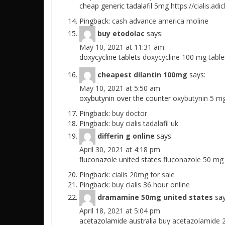
cheap generic tadalafil 5mg
https://cialis.ad
Pingback:
cash advance america moline
buy etodolac
says:
May 10, 2021 at 11:31 am
doxycycline tablets
doxycycline 100 mg table
cheapest dilantin 100mg
says:
May 10, 2021 at 5:50 am
oxybutynin over the counter
oxybutynin 5 mg
Pingback:
buy doctor
Pingback:
buy cialis tadalafil uk
differin g online
says:
April 30, 2021 at 4:18 pm
fluconazole united states
fluconazole 50 mg 
Pingback:
cialis 20mg for sale
Pingback:
buy cialis 36 hour online
dramamine 50mg united states
say
April 18, 2021 at 5:04 pm
acetazolamide australia
buy acetazolamide 