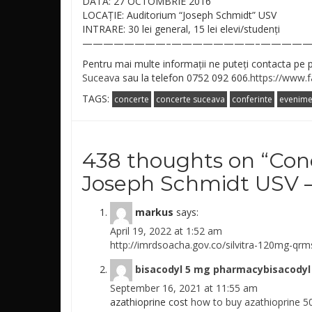
DATA: 27 OCTOMBRIE 2016
LOCAȚIE: Auditorium “Joseph Schmidt” USV
INTRARE: 30 lei general, 15 lei elevi/studenți
————————–
————————–
—————
Pentru mai multe informații ne puteți contacta pe
Suceava
sau la telefon 0752 092 606.
https://www.
TAGS:
concerte
concerte suceava
conferinte
evenime
438 thoughts on “
Conc
Joseph Schmidt USV –
markus
says:
April 19, 2022 at 1:52 am
http://imrdsoacha.gov.co/silvitra-120mg-qrm
bisacodyl 5 mg pharmacybisacodyl
September 16, 2021 at 11:55 am
azathioprine cost
how to buy azathioprine 5