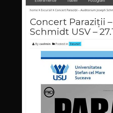
Evenimente
Travel!
Fotografii
home
Excursii!
Concert Paraziții – Auditorium Joseph Schm
Concert Paraziții
Schmidt USV – 27.
By
cadmin
Posted in
Excursii!