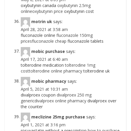
oxybutynin canada
oxybutynin 2.5mg
onlineoxybutynin price
oxybutynin cost
motrin uk
says:
April 28, 2021 at 3:58 am
fluconazole online
fluconazole 150mg
pricesfluconazole cheap
fluconazole tablets
mobic purchase
says:
April 17, 2021 at 6:40 am
tolterodine medication
tolterodine 1mg
costtolterodine online pharmacy
tolterodine uk
mobic pharmacy
says:
April 5, 2021 at 10:31 am
divalproex coupon
divalproex 250 mg
genericdivalproex online pharmacy
divalproex over
the counter
meclizine 25mg purchase
says:
April 1, 2021 at 3:16 pm
rosuvastatin without a prescription
how to purchase