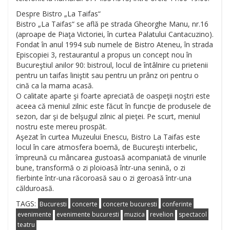
Despre Bistro „La Taifas“
Bistro „La Taifas“ se află pe strada Gheorghe Manu, nr.16
(aproape de Piaţa Victoriei, în curtea Palatului Cantacuzino).
Fondat în anul 1994 sub numele de Bistro Ateneu, în strada
Episcopiei 3, restaurantul a propus un concept nou în
Bucureştiul anilor 90: bistroul, locul de întâlnire cu prietenii
pentru un taifas liniştit sau pentru un prânz ori pentru o
cină ca la mama acasă.
O calitate aparte şi foarte apreciată de oaspeţii noştri este
aceea că meniul zilnic este făcut în funcţie de produsele de
sezon, dar şi de belşugul zilnic al pieţei. Pe scurt, meniul
nostru este mereu prospăt.
Aşezat în curtea Muzeului Enescu, Bistro La Taifas este
locul în care atmosfera boemă, de Bucureşti interbelic,
împreună cu mâncarea gustoasă acompaniată de vinurile
bune, transformă o zi ploioasă într-una senină, o zi
fierbinte într-una răcoroasă sau o zi geroasă într-una
călduroasă.
TAGS:
Bucuresti
concerte
concerte bucuresti
conferinte
evenimente
evenimente bucuresti
muzica
revelion
spectacol
teatru