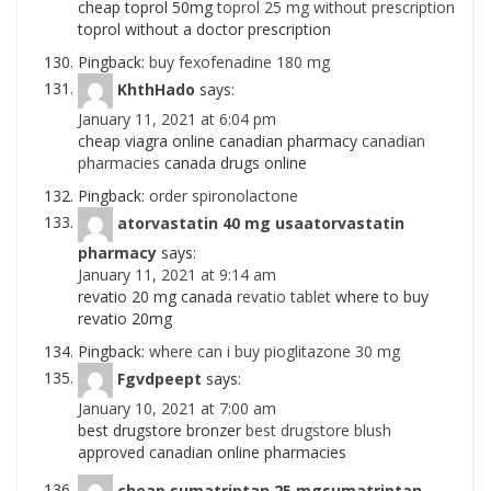
cheap toprol 50mg
toprol 25 mg without prescription
toprol without a doctor prescription
Pingback:
buy fexofenadine 180 mg
KhthHado
says:
January 11, 2021 at 6:04 pm
cheap viagra online canadian pharmacy
canadian
pharmacies
canada drugs online
Pingback:
order spironolactone
atorvastatin 40 mg usaatorvastatin
pharmacy
says:
January 11, 2021 at 9:14 am
revatio 20 mg canada
revatio tablet
where to buy
revatio 20mg
Pingback:
where can i buy pioglitazone 30 mg
Fgvdpeept
says:
January 10, 2021 at 7:00 am
best drugstore bronzer
best drugstore blush
approved canadian online pharmacies
cheap sumatriptan 25 mgsumatriptan