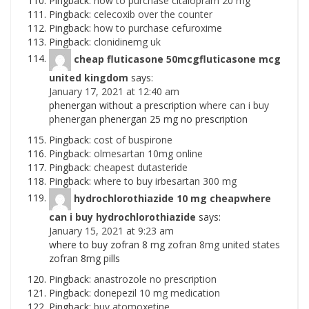
Pingback:
how to purchase citalopram 20 mg
Pingback:
celecoxib over the counter
Pingback:
how to purchase cefuroxime
Pingback:
clonidinemg uk
cheap fluticasone 50mcgfluticasone mcg
united kingdom
says:
January 17, 2021 at 12:40 am
phenergan without a prescription
where can i buy
phenergan
phenergan 25 mg no prescription
Pingback:
cost of buspirone
Pingback:
olmesartan 10mg online
Pingback:
cheapest dutasteride
Pingback:
where to buy irbesartan 300 mg
hydrochlorothiazide 10 mg cheapwhere
can i buy hydrochlorothiazide
says:
January 15, 2021 at 9:23 am
where to buy zofran 8 mg
zofran 8mg united states
zofran 8mg pills
Pingback:
anastrozole no prescription
Pingback:
donepezil 10 mg medication
Pingback:
buy atomoxetine