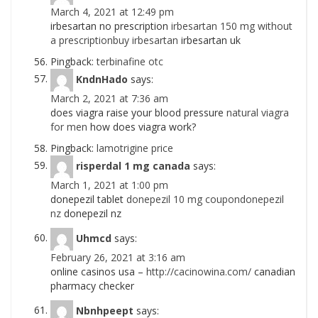
March 4, 2021 at 12:49 pm
irbesartan no prescription
irbesartan 150 mg without
a prescriptionbuy irbesartan
irbesartan uk
Pingback:
terbinafine otc
KndnHado
says:
March 2, 2021 at 7:36 am
does viagra raise your blood pressure
natural viagra
for men
how does viagra work?
Pingback:
lamotrigine price
risperdal 1 mg canada
says:
March 1, 2021 at 1:00 pm
donepezil tablet
donepezil 10 mg coupondonepezil
nz
donepezil nz
Uhmcd
says:
February 26, 2021 at 3:16 am
online casinos usa –
http://cacinowina.com/
canadian
pharmacy checker
Nbnhpeept
says: