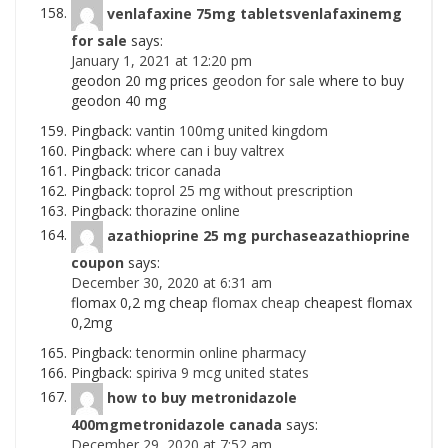
venlafaxine 75mg tabletsvenlafaxinemg
for sale
says:
January 1, 2021 at 12:20 pm
geodon 20 mg prices
geodon for sale
where to buy
geodon 40 mg
Pingback:
vantin 100mg united kingdom
Pingback:
where can i buy valtrex
Pingback:
tricor canada
Pingback:
toprol 25 mg without prescription
Pingback:
thorazine online
azathioprine 25 mg purchaseazathioprine
coupon
says:
December 30, 2020 at 6:31 am
flomax 0,2 mg cheap
flomax cheap
cheapest flomax
0,2mg
Pingback:
tenormin online pharmacy
Pingback:
spiriva 9 mcg united states
how to buy metronidazole
400mgmetronidazole canada
says:
December 29, 2020 at 7:52 am