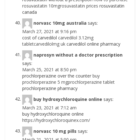
rosuvastatin 10mgrosuvastatin prices
rosuvastatin
canada
norvasc 10mg australia
says:
March 27, 2021 at 9:16 pm
cost of carvedilol
carvedilol 3.12mg
tabletcarvedilolmg uk
carvedilol online pharmacy
naprosyn without a doctor prescription
says:
March 25, 2021 at 8:50 pm
prochlorperazine over the counter
buy
prochlorperazine 5 mgprochlorperazine tablet
prochlorperazine pharmacy
buy hydroxychloroquine online
says:
March 23, 2021 at 7:12 am
buy hydroxychloroquine online
https://hydroxychloroquinex.com/
norvasc 10 mg pills
says:
March 21, 2021 at 5:00 pm