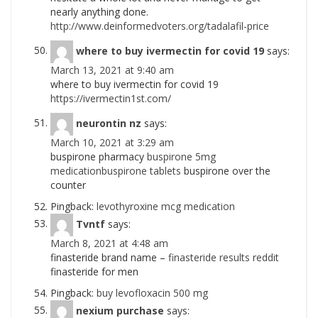
nearly anything done.
http://www.deinformedvoters.org/tadalafil-price
where to buy ivermectin for covid 19
says:
March 13, 2021 at 9:40 am
where to buy ivermectin for covid 19
https://ivermectin1st.com/
neurontin nz
says:
March 10, 2021 at 3:29 am
buspirone pharmacy
buspirone 5mg
medicationbuspirone tablets
buspirone over the
counter
Pingback:
levothyroxine mcg medication
Tvntf
says:
March 8, 2021 at 4:48 am
finasteride brand name –
finasteride results reddit
finasteride for men
Pingback:
buy levofloxacin 500 mg
nexium purchase
says: