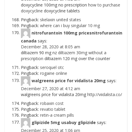
doxycycline 100mg no prescription
how to purchase
doxycycline
doxycycline tablets
Pingback:
skelaxin united states
Pingback:
where can i buy singulair 10 mg
nitrofurantoin 100mg pricesnitrofurantoin
canada
says:
December 28, 2020 at 8:05 am
diltiazem 90 mg nz
diltiazem 30mg without a
prescription
diltiazem 120 mg over the counter
Pingback:
seroquel otc
Pingback:
rogaine online
walgreens price for vidalista 20mg
says:
December 27, 2020 at 4:12 am
walgreens price for vidalista 20mg
http://viidalista.co/
Pingback:
robaxin cost
Pingback:
revatio tablet
Pingback:
retin-a cream pills
glipizide 5mg usabuy glipizide
says:
December 25, 2020 at 1:06 pm