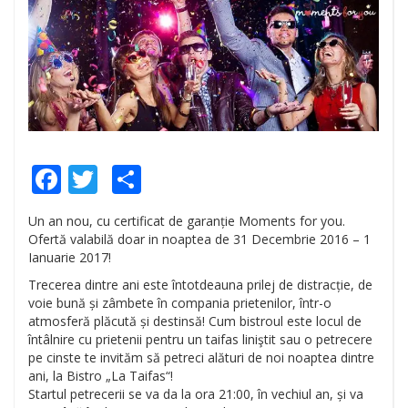
Facebook
Twitter
Share
Un an nou, cu certificat de garanție Moments for you.
Ofertă valabilă doar in noaptea de 31 Decembrie 2016 – 1
Ianuarie 2017!
Trecerea dintre ani este întotdeauna prilej de distracție, de
voie bună și zâmbete în compania prietenilor, într-o
atmosferă plăcută și destinsă! Cum bistroul este locul de
întâlnire cu prietenii pentru un taifas liniştit sau o petrecere
pe cinste te invităm să petreci alături de noi noaptea dintre
ani, la Bistro „La Taifas“!
Startul petrecerii se va da la ora 21:00, în vechiul an, și va