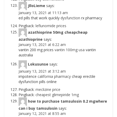
JlloLieme
says:
January 13, 2021 at 11:13 am
ed pills that work quickly
dysfunction
rx pharmacy
Pingback:
leflunomide prices
azathioprine 50mg cheapcheap
azathioprine
says:
January 13, 2021 at 6:22 am
vantin 200 mg prices
vantin 100mg usa
vantin
australia
Lokusunse
says:
January 13, 2021 at 3:12 am
impotence
california pharmacy
cheap erectile
dysfunction pills online
Pingback:
meclizine price
Pingback:
cheapest glimepiride 1mg
how to purchase tamsulosin 0.2 mgwhere
can i buy tamsulosin
says:
January 12, 2021 at 8:55 am