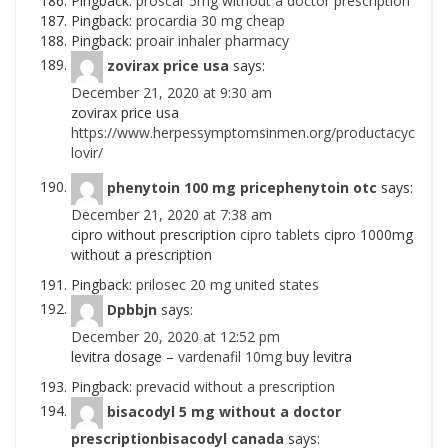
Pingback:
proscar 5mg without a doctor prescription
Pingback:
procardia 30 mg cheap
Pingback:
proair inhaler pharmacy
zovirax price usa
says:
December 21, 2020 at 9:30 am
zovirax price usa
https://www.herpessymptomsinmen.org/productacyc
lovir/
phenytoin 100 mg pricephenytoin otc
says:
December 21, 2020 at 7:38 am
cipro without prescription
cipro tablets
cipro 1000mg
without a prescription
Pingback:
prilosec 20 mg united states
Dpbbjn
says:
December 20, 2020 at 12:52 pm
levitra dosage –
vardenafil 10mg
buy levitra
Pingback:
prevacid without a prescription
bisacodyl 5 mg without a doctor
prescriptionbisacodyl canada
says: