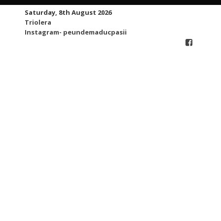
Skip
Saturday, 8th August 2026
to
Triolera
content
Instagram- peundemaducpasii