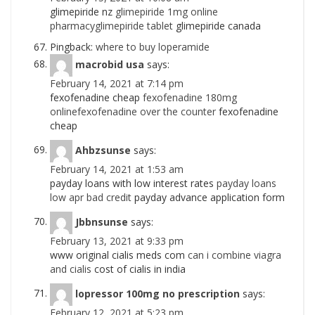
glimepiride nz
glimepiride 1mg online
pharmacyglimepiride tablet
glimepiride canada
Pingback:
where to buy loperamide
macrobid usa
says:
February 14, 2021 at 7:14 pm
fexofenadine cheap
fexofenadine 180mg
onlinefexofenadine over the counter
fexofenadine
cheap
Ahbzsunse
says:
February 14, 2021 at 1:53 am
payday loans with low interest rates
payday loans
low apr bad credit
payday advance application form
Jbbnsunse
says:
February 13, 2021 at 9:33 pm
www original cialis meds com
can i combine viagra
and cialis
cost of cialis in india
lopressor 100mg no prescription
says:
February 12, 2021 at 5:23 pm