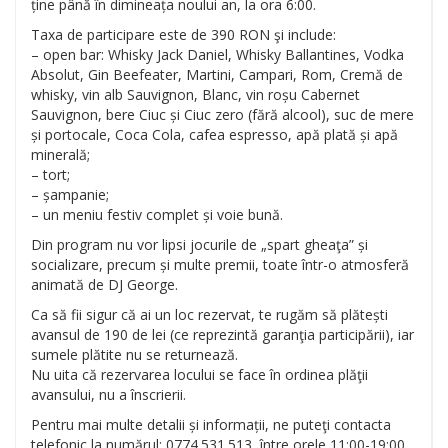
ține până în dimineața noului an, la ora 6:00.
Taxa de participare este de 390 RON şi include:
– open bar: Whisky Jack Daniel, Whisky Ballantines, Vodka
Absolut, Gin Beefeater, Martini, Campari, Rom, C
remă de
whisky, vin alb Sauvignon, Blanc, vin roșu Cabernet
Sauvignon, bere Ciuc și Ciuc zero (fără alcool), suc de mere
și portocale, Coca Cola, cafea espresso, apă plată și apă
minerală;
– tort;
– șampanie;
– un meniu festiv complet și voie bună.
Din program nu vor lipsi jocurile de „spart gheaţa” și
socializare, precum și multe premii, toate într-o atmosferă
animată de DJ George.
Ca să fii sigur că ai un loc rezervat, te rugăm să plătești
avansul de 190 de lei (ce reprezintă garanţia participării), iar
sumele plătite nu se returnează.
Nu uita că rezervarea locului se face în ordinea plăţii
avansului, nu a înscrierii.
Pentru mai multe detalii și informații, ne puteţi contacta
telefonic la numărul: 0774.531.513, între orele 11:00-19:00.