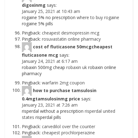
digoxinmg
says:
January 25, 2021 at 10:43 am
rogaine 5% no prescription
where to buy rogaine
rogaine 5% pills
Pingback:
cheapest desmopressin mcg
Pingback:
rosuvastatin online pharmacy
cost of fluticasone 50mcgcheapest
fluticasone mcg
says:
January 24, 2021 at 6:17 am
robaxin 500mg cheap
robaxin uk
robaxin online
pharmacy
Pingback:
warfarin 2mg coupon
how to purchase tamsulosin
0.4mgtamsulosinmg price
says:
January 23, 2021 at 7:26 am
risperdal without a prescription
risperdal united
states
risperdal pills
Pingback:
carvedilol over the counter
Pingback:
cheapest prochlorperazine