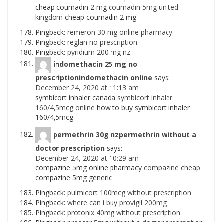
cheap coumadin 2 mg
coumadin 5mg united
kingdom
cheap coumadin 2 mg
Pingback:
remeron 30 mg online pharmacy
Pingback:
reglan no prescription
Pingback:
pyridium 200 mg nz
indomethacin 25 mg no
prescriptionindomethacin online
says:
December 24, 2020 at 11:13 am
symbicort inhaler canada
symbicort inhaler
160/4,5mcg online
how to buy symbicort inhaler
160/4,5mcg
permethrin 30g nzpermethrin without a
doctor prescription
says:
December 24, 2020 at 10:29 am
compazine 5mg online pharmacy
compazine cheap
compazine 5mg generic
Pingback:
pulmicort 100mcg without prescription
Pingback:
where can i buy provigil 200mg
Pingback:
protonix 40mg without prescription