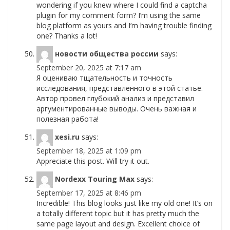
wondering if you knew where I could find a captcha
plugin for my comment form? I’m using the same
blog platform as yours and I’m having trouble finding
one? Thanks a lot!
новости общества россии
says:
September 20, 2025 at 7:17 am
Я оцениваю тщательность и точность
исследования, представленного в этой статье.
Автор провел глубокий анализ и представил
аргументированные выводы. Очень важная и
полезная работа!
xesi.ru
says:
September 18, 2025 at 1:09 pm
Appreciate this post. Will try it out.
Nordexx Touring Max
says:
September 17, 2025 at 8:46 pm
Incredible! This blog looks just like my old one! It’s on
a totally different topic but it has pretty much the
same page layout and design. Excellent choice of