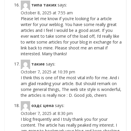
типа таких
says:
October 8, 2025 at 7:55 am
Please let me know if you’re looking for a article
writer for your weblog. You have some really great
articles and I feel I would be a good asset. If you
ever want to take some of the load off, I’d really like
to write some articles for your blog in exchange for a
link back to mine. Please shoot me an email if
interested. Many thanks!
такие
says:
October 7, 2025 at 10:39 pm
I think this is one of the most vital info for me. And i
am glad reading your article. But should remark on
some general things, The web site style is wonderful,
the articles is really nice : D. Good job, cheers
оздс цена
says:
October 7, 2025 at 8:30 pm
I blog frequently and I truly thank you for your
content. The article has really peaked my interest. I
am going to bookmark your blog and keep checking