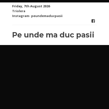
Skip
Friday, 7th August 2026
to
Triolera
content
Instagram- peundemaducpasii
Pe unde ma duc pasii