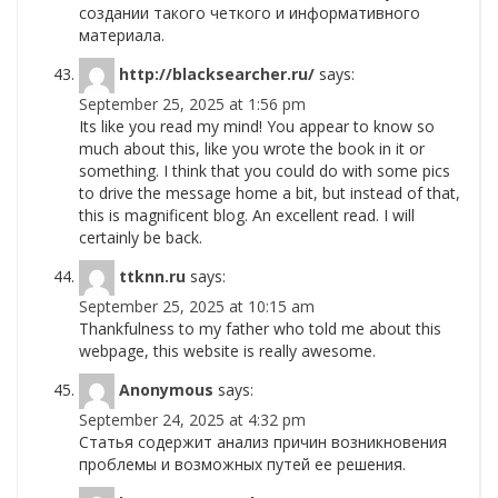
создании такого четкого и информативного
материала.
http://blacksearcher.ru/
says:
September 25, 2025 at 1:56 pm
Its like you read my mind! You appear to know so
much about this, like you wrote the book in it or
something. I think that you could do with some pics
to drive the message home a bit, but instead of that,
this is magnificent blog. An excellent read. I will
certainly be back.
ttknn.ru
says:
September 25, 2025 at 10:15 am
Thankfulness to my father who told me about this
webpage, this website is really awesome.
Anonymous
says:
September 24, 2025 at 4:32 pm
Статья содержит анализ причин возникновения
проблемы и возможных путей ее решения.