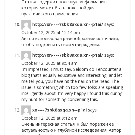
Статья содержит полезную информацию,
которая может быть полезной для
практического применения.
http://xn----7sbk8axqa.xn--p1ai/
says:
October 12, 2025 at 12:14 pm
Автор использовал разнообразные источники,
чтобы подкрепить свои утверждения.
http://xn----7sbk8axqa.xn--p1ai/
says:
October 12, 2025 at 9:54 am
I’m impressed, I must say. Seldom do I encounter a
blog that’s equally educative and interesting, and let
me tell you, you have hit the nail on the head. The
issue is something which too few folks are speaking
intelligently about. I’m very happy I found this during
my hunt for something concerning this.
xn----7sbk8axqa.xn--p1ai
says:
October 12, 2025 at 9:12 am
Очень интересная статья! Я был поражен ее
актуальностью и глубиной исследования. Автор