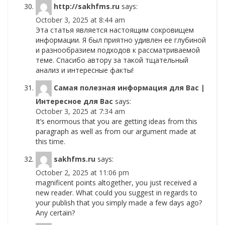
http://sakhfms.ru
says:
October 3, 2025 at 8:44 am
Эта статья является настоящим сокровищем
информации. Я был приятно удивлен ее глубиной
и разнообразием подходов к рассматриваемой
теме. Спасибо автору за такой тщательный
анализ и интересные факты!
Самая полезная информация для Вас |
Интересное для Вас
says:
October 3, 2025 at 7:34 am
It’s enormous that you are getting ideas from this
paragraph as well as from our argument made at
this time.
sakhfms.ru
says:
October 2, 2025 at 11:06 pm
magnificent points altogether, you just received a
new reader. What could you suggest in regards to
your publish that you simply made a few days ago?
Any certain?