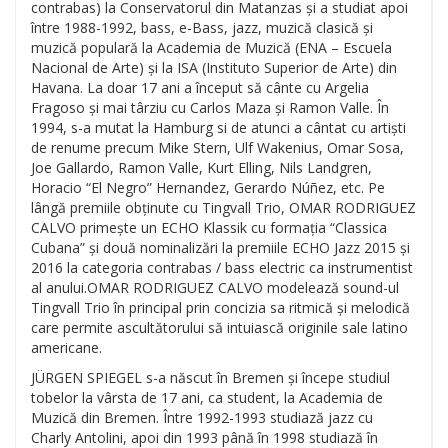
contrabas) la Conservatorul din Matanzas și a studiat apoi
între 1988-1992, bass, e-Bass, jazz, muzică clasică și
muzică populară la Academia de Muzică (ENA – Escuela
Nacional de Arte) și la ISA (Instituto Superior de Arte) din
Havana. La doar 17 ani a început să cânte cu Argelia
Fragoso și mai târziu cu Carlos Maza și Ramon Valle. În
1994, s-a mutat la Hamburg si de atunci a cântat cu artiști
de renume precum Mike Stern, Ulf Wakenius, Omar Sosa,
Joe Gallardo, Ramon Valle, Kurt Elling, Nils Landgren,
Horacio “El Negro” Hernandez, Gerardo Núñez, etc. Pe
lângă premiile obținute cu Tingvall Trio, OMAR RODRIGUEZ
CALVO primește un ECHO Klassik cu formația “Classica
Cubana” și două nominalizări la premiile ECHO Jazz 2015 și
2016 la categoria contrabas / bass electric ca instrumentist
al anului.OMAR RODRIGUEZ CALVO modelează sound-ul
Tingvall Trio în principal prin concizia sa ritmică și melodică
care permite ascultătorului să intuiască originile sale latino
americane.
JÜRGEN SPIEGEL s-a născut în Bremen și începe studiul
tobelor la vârsta de 17 ani, ca student, la Academia de
Muzică din Bremen. Între 1992-1993 studiază jazz cu
Charly Antolini, apoi din 1993 până în 1998 studiază în