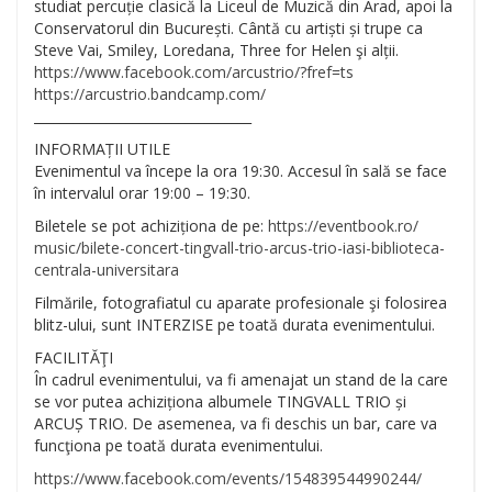
studiat percuție clasică la Liceul de Muzică din Arad, apoi la
Conservatorul din București. Cântă cu artiști și trupe ca
Steve Vai, Smiley, Loredana, Three for Helen şi alții.
https://www.facebook.com/
arcustrio/?fref=ts
https://
arcustrio.bandcamp.com/
__________________________
_______
INFORMAȚII UTILE
Evenimentul va începe la ora 19:30. Accesul în sală se face
în intervalul orar 19:00 – 19:30.
Biletele se pot achiziționa de pe:
https://eventbook.ro/
music/
bilete-concert-tingvall-tri
o-arcus-trio-iasi-bibliote
ca-
centrala-universitara
Filmările, fotografiatul cu aparate profesionale şi folosirea
blitz-ului, sunt INTERZISE pe toată durata evenimentului.
FACILITĂŢI
În cadrul evenimentului, va fi amenajat un stand de la care
se vor putea achiziționa albumele TINGVALL TRIO și
ARCUȘ TRIO. De asemenea, va fi deschis un bar, care va
funcţiona pe toată durata evenimentului.
https://www.facebook.com/events/154839544990244/