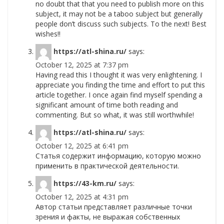
no doubt that that you need to publish more on this
subject, it may not be a taboo subject but generally
people don’t discuss such subjects. To the next! Best
wishes!!
https://atl-shina.ru/
says:
October 12, 2025 at 7:37 pm
Having read this I thought it was very enlightening. I
appreciate you finding the time and effort to put this
article together. I once again find myself spending a
significant amount of time both reading and
commenting. But so what, it was still worthwhile!
https://atl-shina.ru/
says:
October 12, 2025 at 6:41 pm
Статья содержит информацию, которую можно
применить в практической деятельности.
https://43-km.ru/
says:
October 12, 2025 at 4:31 pm
Автор статьи представляет различные точки
зрения и факты, не выражая собственных