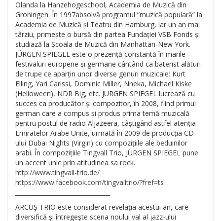
Olanda la Hanzehogeschool, Academia de Muzică din
Groningen. În 1997absolvă programul “muzică populară” la
Academia de Muzică și Teatru din Hamburg, iar un an mai
târziu, primește o bursă din partea Fundației VSB Fonds și
studiază la Școala de Muzică din Manhattan-New York.
JÜRGEN SPIEGEL este o prezență constantă în marile
festivaluri europene și germane cântând ca baterist alături
de trupe ce aparțin unor diverse genuri muzicale: Kurt
Elling, Yari Carissi, Dominic Miller, Nneka, Michael Kiske
(Helloween), NDR Big, etc. JÜRGEN SPIEGEL lucrează cu
succes ca producător și compozitor, în 2008, fiind primul
german care a compus și produs prima temă muzicală
pentru postul de radio Aljazeera, câștigând astfel atenția
Emiratelor Arabe Unite, urmată în 2009 de producția CD-
ului Dubai Nights (Virgin) cu compozițiile ale beduinilor
arabi. În compozițiile Tingvall Trio, JÜRGEN SPIEGEL pune
un accent unic prin atitudinea sa rock.
http://
www.tingvall-trio.de/
https://www.facebook.com/
tingvalltrio/?fref=ts
__________________________
______
ARCUŞ TRIO este considerat revelația acestui an, care
diversifică şi întregeşte scena noului val al jazz-ului