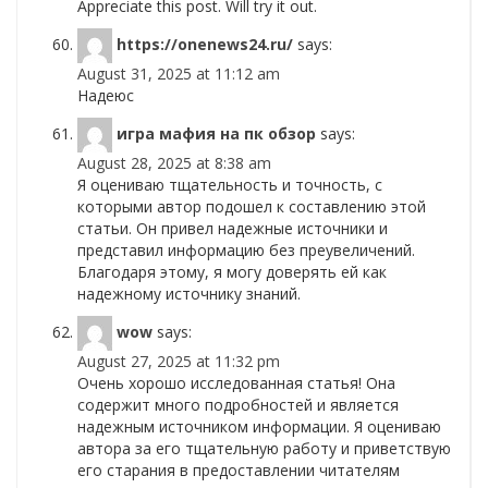
Appreciate this post. Will try it out.
https://onenews24.ru/
says:
August 31, 2025 at 11:12 am
Надеюс
игра мафия на пк обзор
says:
August 28, 2025 at 8:38 am
Я оцениваю тщательность и точность, с
которыми автор подошел к составлению этой
статьи. Он привел надежные источники и
представил информацию без преувеличений.
Благодаря этому, я могу доверять ей как
надежному источнику знаний.
wow
says:
August 27, 2025 at 11:32 pm
Очень хорошо исследованная статья! Она
содержит много подробностей и является
надежным источником информации. Я оцениваю
автора за его тщательную работу и приветствую
его старания в предоставлении читателям