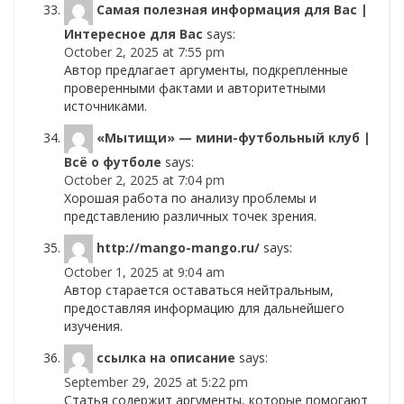
Самая полезная информация для Вас |
Интересное для Вас
says:
October 2, 2025 at 7:55 pm
Автор предлагает аргументы, подкрепленные
проверенными фактами и авторитетными
источниками.
«Мытищи» — мини-футбольный клуб |
Всё о футболе
says:
October 2, 2025 at 7:04 pm
Хорошая работа по анализу проблемы и
представлению различных точек зрения.
http://mango-mango.ru/
says:
October 1, 2025 at 9:04 am
Автор старается оставаться нейтральным,
предоставляя информацию для дальнейшего
изучения.
ссылка на описание
says:
September 29, 2025 at 5:22 pm
Статья содержит аргументы, которые помогают