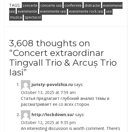
TAGS:
concerte
concerte iasi
conferinte
distractie
evenimenet
iasi
evenimente
evenimente iasi
evenimente rock iasi
iasi
muzica
spectacol
3,608 thoughts on
“
Concert extraordinar
Tingvall Trio & Arcuș Trio
Iasi
”
juristy-povolzhia.ru
says:
October 13, 2025 at 7:59 am
Статья предлагает глубокий анализ темы и
рассматривает ее со всех сторон.
http://lockdown.su/
says:
October 12, 2025 at 9:35 pm
An interesting discussion is worth comment. There’s