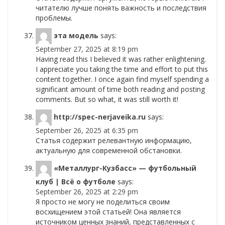
читателю лучше понять важность и последствия
проблемы.
эта модель
says:
September 27, 2025 at 8:19 pm
Having read this I believed it was rather enlightening.
I appreciate you taking the time and effort to put this
content together. I once again find myself spending a
significant amount of time both reading and posting
comments. But so what, it was still worth it!
http://spec-nerjaveika.ru
says:
September 26, 2025 at 6:35 pm
Статья содержит релевантную информацию,
актуальную для современной обстановки.
«Металлург-Кузбасс» — футбольный
клуб | Всё о футболе
says:
September 26, 2025 at 2:29 pm
Я просто не могу не поделиться своим
восхищением этой статьей! Она является
источником ценных знаний, представленных с