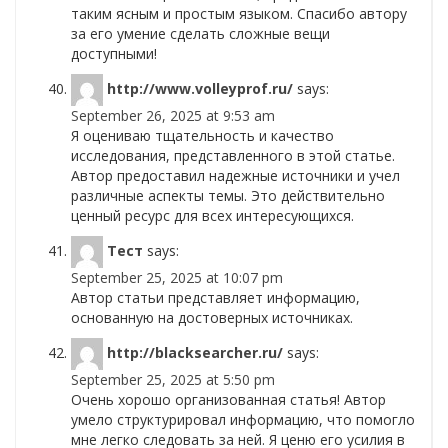
таким ясным и простым языком. Спасибо автору
за его умение сделать сложные вещи
доступными!
http://www.volleyprof.ru/
says:
September 26, 2025 at 9:53 am
Я оцениваю тщательность и качество
исследования, представленного в этой статье.
Автор предоставил надежные источники и учел
различные аспекты темы. Это действительно
ценный ресурс для всех интересующихся.
Тест
says:
September 25, 2025 at 10:07 pm
Автор статьи представляет информацию,
основанную на достоверных источниках.
http://blacksearcher.ru/
says:
September 25, 2025 at 5:50 pm
Очень хорошо организованная статья! Автор
умело структурировал информацию, что помогло
мне легко следовать за ней. Я ценю его усилия в