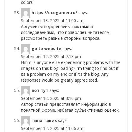
colors!
https://ecogamer.ru/
says:
September 13, 2025 at 11:00 am
Аргументы подкреплены фактами и
исследованиями, что позволяет читателям
рассмотреть разные стороны вопроса.
go to website
says:
September 12, 2025 at 7:13 pm
Hmm is anyone else experiencing problems with the
images on this blog loading? I’m trying to find out if
its a problem on my end or if it’s the blog. Any
responses would be greatly appreciated.
вот тут
says:
September 12, 2025 at 3:10 pm
Автор статьи предоставляет информацию в
понятной форме, избегая субъективных оценок.
типа таких
says:
September 12, 2025 at 11:06 am