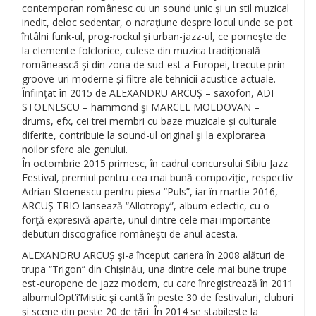
contemporan românesc cu un sound unic și un stil muzical
inedit, deloc sedentar, o narațiune despre locul unde se pot
întâlni funk-ul, prog-rockul și urban-jazz-ul, ce porneşte de
la elemente folclorice, culese din muzica tradițională
românească și din zona de sud-est a Europei, trecute prin
groove-uri moderne și filtre ale tehnicii acustice actuale.
Înființat în 2015 de ALEXANDRU ARCUȘ – saxofon, ADI
STOENESCU – hammond şi MARCEL MOLDOVAN –
drums, efx, cei trei membri cu baze muzicale și culturale
diferite, contribuie la sound-ul original şi la explorarea
noilor sfere ale genului.
În octombrie 2015 primesc, în cadrul concursului Sibiu Jazz
Festival, premiul pentru cea mai bună compoziție, respectiv
Adrian Stoenescu pentru piesa “Puls”, iar în martie 2016,
ARCUŞ TRIO lansează “Allotropy”, album eclectic, cu o
forţă expresivă aparte, unul dintre cele mai importante
debuturi discografice româneşti de anul acesta.
ALEXANDRU ARCUȘ şi-a început cariera în 2008 alături de
trupa “Trigon” din Chișinău, una dintre cele mai bune trupe
est-europene de jazz modern, cu care înregistrează în 2011
albumulOpt’i’Mistic şi cantă în peste 30 de festivaluri, cluburi
și scene din peste 20 de țări. În 2014 se stabilește la