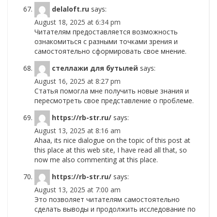
delaloft.ru
says:
August 18, 2025 at 6:34 pm
Читателям предоставляется возможность
ознакомиться с разными точками зрения и
самостоятельно сформировать свое мнение.
стеллажи для бутылей
says:
August 16, 2025 at 8:27 pm
Статья помогла мне получить новые знания и
пересмотреть свое представление о проблеме.
https://rb-str.ru/
says:
August 13, 2025 at 8:16 am
Ahaa, its nice dialogue on the topic of this post at
this place at this web site, I have read all that, so
now me also commenting at this place.
https://rb-str.ru/
says:
August 13, 2025 at 7:00 am
Это позволяет читателям самостоятельно
сделать выводы и продолжить исследование по