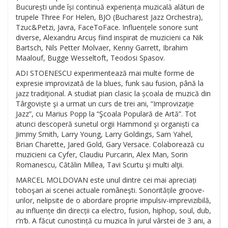
București unde își continuă experiența muzicală alături de
trupele Three For Helen, BJO (Bucharest Jazz Orchestra),
Tzuc&Petzi, Javra, FaceToFace. Influențele sonore sunt
diverse, Alexandru Arcuș fiind inspirat de muzicieni ca Nik
Bartsch, Nils Petter Molvaer, Kenny Garrett, Ibrahim
Maalouf, Bugge Wesseltoft, Teodosi Spasov.
ADI STOENESCU experimentează mai multe forme de
expresie improvizată de la blues, funk sau fusion, până la
jazz tradiţional. A studiat pian clasic la școala de muzică din
Târgoviște şi a urmat un curs de trei ani, “Improvizaţie
Jazz”, cu Marius Popp la “Şcoala Populară de Artă”. Tot
atunci descoperă sunetul orgii Hammond şi organiști ca
Jimmy Smith, Larry Young, Larry Goldings, Sam Yahel,
Brian Charette, Jared Gold, Gary Versace. Colaborează cu
muzicieni ca Cyfer, Claudiu Purcarin, Alex Man, Sorin
Romanescu, Cătălin Millea, Tavi Scurtu şi multi alţii.
MARCEL MOLDOVAN este unul dintre cei mai apreciați
toboşari ai scenei actuale româneşti. Sonoritățile groove-
urilor, nelipsite de o abordare proprie impulsiv-imprevizibilă,
au influențe din direcții ca electro, fusion, hiphop, soul, dub,
r’n‘b. A făcut cunostință cu muzica în jurul vârstei de 3 ani, a