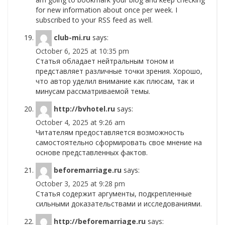
for new information about once per week. I
subscribed to your RSS feed as well.
club-mi.ru
says:
October 6, 2025 at 10:35 pm
Статья обладает нейтральным тоном и
представляет различные точки зрения. Хорошо,
что автор уделил внимание как плюсам, так и
минусам рассматриваемой темы.
http://bvhotel.ru
says:
October 4, 2025 at 9:26 am
Читателям предоставляется возможность
самостоятельно сформировать свое мнение на
основе представленных фактов.
beforemarriage.ru
says:
October 3, 2025 at 9:28 pm
Статья содержит аргументы, подкрепленные
сильными доказательствами и исследованиями.
http://beforemarriage.ru
says: