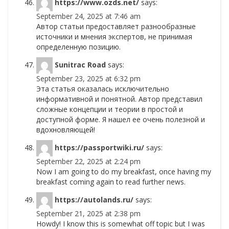
https://www.ozds.net/
says:
September 24, 2025 at 7:46 am
Автор статьи предоставляет разнообразные
источники и мнения экспертов, не принимая
определенную позицию.
Sunitrac Road
says:
September 23, 2025 at 6:32 pm
Эта статья оказалась исключительно
информативной и понятной. Автор представил
сложные концепции и теории в простой и
доступной форме. Я нашел ее очень полезной и
вдохновляющей!
https://passportwiki.ru/
says:
September 22, 2025 at 2:24 pm
Now I am going to do my breakfast, once having my
breakfast coming again to read further news.
https://autolands.ru/
says:
September 21, 2025 at 2:38 pm
Howdy! I know this is somewhat off topic but I was