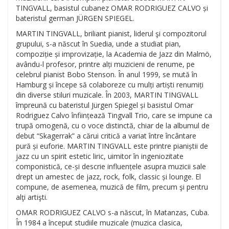
TINGVALL, basistul cubanez OMAR RODRIGUEZ CALVO și
bateristul german JÜRGEN SPIEGEL.
MARTIN TINGVALL, briliant pianist, liderul şi compozitorul
grupului, s-a născut în Suedia, unde a studiat pian,
compoziție și improvizație, la Academia de Jazz din Malmö,
avându-l profesor, printre alți muzicieni de renume, pe
celebrul pianist Bobo Stenson. În anul 1999, se mută în
Hamburg și începe să colaboreze cu mulți artiști renumiți
din diverse stiluri muzicale. În 2003, MARTIN TINGVALL
împreună cu bateristul Jürgen Spiegel și basistul Omar
Rodriguez Calvo înființează Tingvall Trio, care se impune ca
trupă omogenă, cu o voce distinctă, chiar de la albumul de
debut “Skagerrak” a cărui critică a variat între încântare
pură și euforie. MARTIN TINGVALL este printre pianiștii de
jazz cu un spirit estetic liric, uimitor în ingeniozitate
componistică, ce-și descrie influențele asupra muzicii sale
drept un amestec de jazz, rock, folk, classic și lounge. El
compune, de asemenea, muzică de film, precum şi pentru
alţi artişti.
OMAR RODRIGUEZ CALVO s-a născut, în Matanzas, Cuba.
În 1984 a început studiile muzicale (muzica clasica,