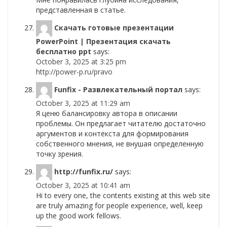
представленная в статье.
Скачать готовые презентации
PowerPoint | Презентация скачать
бесплатно ppt
says:
October 3, 2025 at 3:25 pm
http://power-p.ru/pravo
Funfix - Развлекательный портал
says:
October 3, 2025 at 11:29 am
Я ценю балансировку автора в описании
проблемы. Он предлагает читателю достаточно
аргументов и контекста для формирования
собственного мнения, не внушая определенную
точку зрения.
http://funfix.ru/
says:
October 3, 2025 at 10:41 am
Hi to every one, the contents existing at this web site
are truly amazing for people experience, well, keep
up the good work fellows.