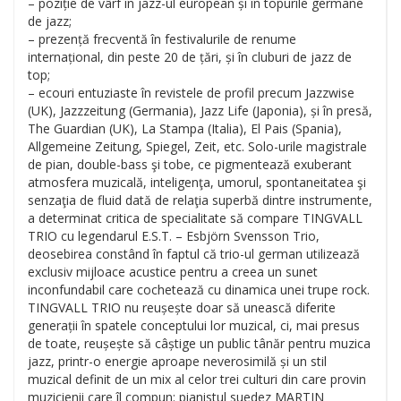
– poziție de vârf în jazz-ul european și în topurile germane
de jazz;
– prezență frecventă în festivalurile de renume
internațional, din peste 20 de țări, și în cluburi de jazz de
top;
– ecouri entuziaste în revistele de profil precum Jazzwise
(UK), Jazzzeitung (Germania), Jazz Life (Japonia), și în presă,
The Guardian (UK), La Stampa (Italia), El Pais (Spania),
Allgemeine Zeitung, Spiegel, Zeit, etc. Solo-urile magistrale
de pian, double-bass şi tobe, ce pigmentează exuberant
atmosfera muzicală, inteligenţa, umorul, spontaneitatea şi
senzaţia de fluid dată de relaţia superbă dintre instrumente,
a determinat critica de specialitate să compare TINGVALL
TRIO cu legendarul E.S.T. – Esbjörn Svensson Trio,
deosebirea constând în faptul că trio-ul german utilizează
exclusiv mijloace acustice pentru a creea un sunet
inconfundabil care cochetează cu dinamica unei trupe rock.
TINGVALL TRIO nu reușește doar să unească diferite
generații în spatele conceptului lor muzical, ci, mai presus
de toate, reușește să câștige un public tânăr pentru muzica
jazz, printr-o energie aproape neverosimilă și un stil
muzical definit de un mix al celor trei culturi din care provin
muzicienii care îl compun: pianistul suedez MARTIN