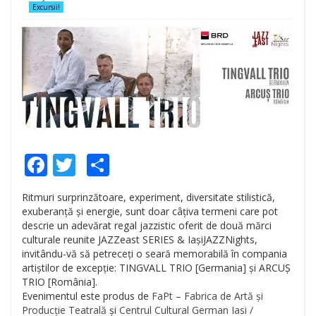
Excursii!
Facebook
Twitter
Share
Ritmuri surprinzătoare, experiment, diversitate stilistică,
exuberanță și energie, sunt doar câțiva termeni care pot
descrie un adevărat regal jazzistic oferit de două mărci
culturale reunite JAZZeast SERIES & IașiJAZZNights,
invitându-vă să petreceți o seară memorabilă în compania
artiștilor de excepție: TINGVALL TRIO [Germania] și ARCUȘ
TRIO [România].
Evenimentul este produs de
FaPt – Fabrica de Artă și
Producție Teatrală
și
Centrul Cultural German Iasi /