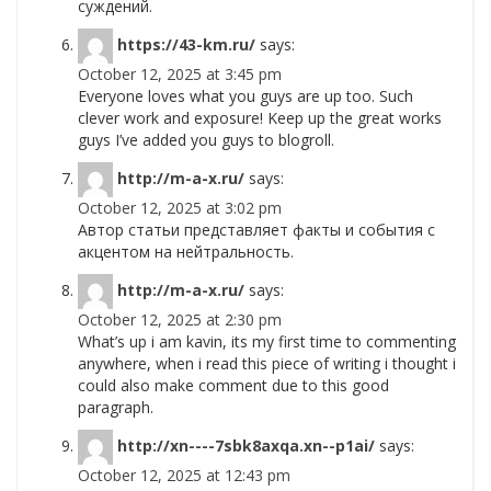
суждений.
https://43-km.ru/
says:
October 12, 2025 at 3:45 pm
Everyone loves what you guys are up too. Such
clever work and exposure! Keep up the great works
guys I’ve added you guys to blogroll.
http://m-a-x.ru/
says:
October 12, 2025 at 3:02 pm
Автор статьи представляет факты и события с
акцентом на нейтральность.
http://m-a-x.ru/
says:
October 12, 2025 at 2:30 pm
What’s up i am kavin, its my first time to commenting
anywhere, when i read this piece of writing i thought i
could also make comment due to this good
paragraph.
http://xn----7sbk8axqa.xn--p1ai/
says:
October 12, 2025 at 12:43 pm