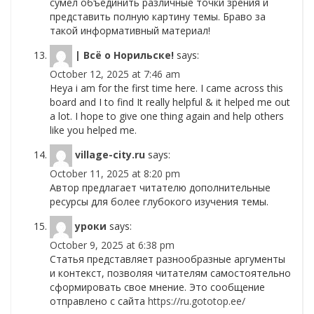
сумел объединить различные точки зрения и
представить полную картину темы. Браво за
такой информативный материал!
| Всё о Норильске!
says:
October 12, 2025 at 7:46 am
Heya i am for the first time here. I came across this
board and I to find It really helpful & it helped me out
a lot. I hope to give one thing again and help others
like you helped me.
village-city.ru
says:
October 11, 2025 at 8:20 pm
Автор предлагает читателю дополнительные
ресурсы для более глубокого изучения темы.
уроки
says:
October 9, 2025 at 6:38 pm
Статья представляет разнообразные аргументы
и контекст, позволяя читателям самостоятельно
сформировать свое мнение. Это сообщение
отправлено с сайта
https://ru.gototop.ee/