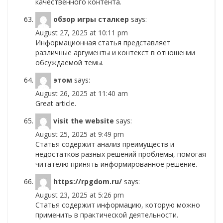
качественного контента.
обзор игры сталкер
says:
August 27, 2025 at 10:11 pm
Информационная статья представляет
различные аргументы и контекст в отношении
обсуждаемой темы.
этом
says:
August 26, 2025 at 11:40 am
Great article.
visit the website
says:
August 25, 2025 at 9:49 pm
Статья содержит анализ преимуществ и
недостатков разных решений проблемы, помогая
читателю принять информированное решение.
https://rpgdom.ru/
says:
August 23, 2025 at 5:26 pm
Статья содержит информацию, которую можно
применить в практической деятельности.