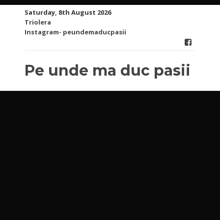
Skip
Saturday, 8th August 2026
to
Triolera
content
Instagram- peundemaducpasii
Pe unde ma duc pasii