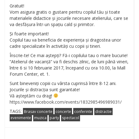
Gratuit!
Vom asigura gratis o gustare pentru copilul tău și toate
materialele didactice și jocurile necesare atelierului, care se
va desfășura într-un spațiu cald și primitor.
Și foarte important!
Copilul tau va beneficia de experiența și dragostea unor
cadre specializate în activități cu copii și tineri.
Înscrie-te! Ce mai aștepți? Fă-i copilului tau o mare bucurie!
“Atelierul de vacanță” va fi deschis zilnic, de luni până vineri,
între 6 si 10 februarie 2017, începand cu ora 10.00, la Mall
Forum Center, et. 1.
Sunt bineveniți copiii cu vârsta cuprinsă între 8-12 ani.
Jocurile și distracția sunt garantate!
Vă așteptăm cu drag!
https://www.facebook.com/events/1832985496989031/
TAGS:
Brasav concerte
concerte
conferinte
distractie
evenimente
muzica
party
spectacol