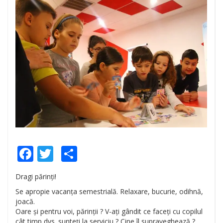
Facebook
Twitter
Share
Dragi părinți!
Se apropie vacanța semestrială. Relaxare, bucurie, odihnă,
joacă.
Oare și pentru voi, părinții ? V-ați gândit ce faceți cu copilul
cât timp dvs. sunteți la serviciu ? Cine îl supraveghează ?