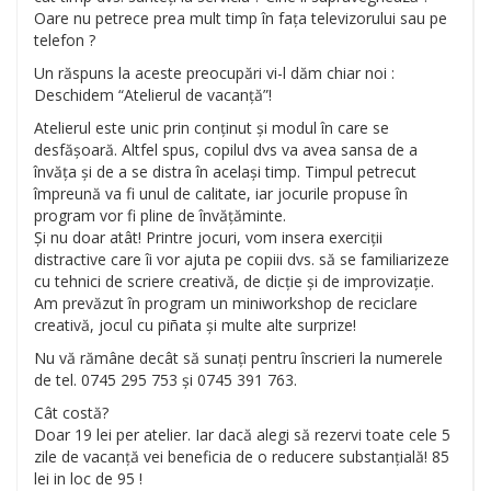
Oare nu petrece prea mult timp în fața televizorului sau pe
telefon ?
Un răspuns la aceste preocupări vi-l dăm chiar noi :
Deschidem “Atelierul de vacanță”!
Atelierul este unic prin conținut și modul în care se
desfășoară. Altfel spus, copilul dvs va avea sansa de a
învăța și de a se distra în același timp. Timpul petrecut
împreună va fi unul de calitate, iar jocurile propuse în
program vor fi pline de învățăminte.
Și nu doar atât! Printre jocuri, vom insera exerciții
distractive care îi vor ajuta pe
copiii dvs. să se familiarizeze
cu tehnici de scriere creativă, de dicție și de improvizație.
Am prevăzut în program un miniworkshop de reciclare
creativă, jocul cu piñata și multe alte surprize!
Nu vă rămâne decât să sunați pentru înscrieri la numerele
de tel. 0745 295 753 și 0745 391 763.
Cât costă?
Doar 19 lei per atelier. Iar dacă alegi să rezervi toate cele 5
zile de vacanță vei beneficia de o reducere substanțială! 85
lei in loc de 95 !