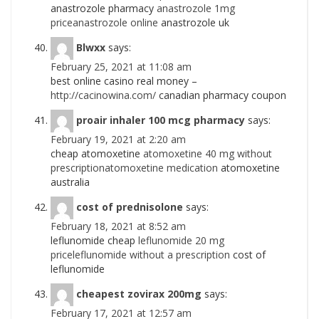
anastrozole pharmacy
anastrozole 1mg
priceanastrozole online
anastrozole uk
Blwxx
says:
February 25, 2021 at 11:08 am
best online casino real money –
http://cacinowina.com/
canadian pharmacy coupon
proair inhaler 100 mcg pharmacy
says:
February 19, 2021 at 2:20 am
cheap atomoxetine
atomoxetine 40 mg without
prescriptionatomoxetine medication
atomoxetine
australia
cost of prednisolone
says:
February 18, 2021 at 8:52 am
leflunomide cheap
leflunomide 20 mg
priceleflunomide without a prescription
cost of
leflunomide
cheapest zovirax 200mg
says:
February 17, 2021 at 12:57 am