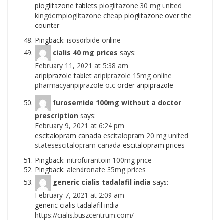
pioglitazone tablets
pioglitazone 30 mg united
kingdompioglitazone cheap
pioglitazone over the
counter
Pingback:
isosorbide online
cialis 40 mg prices
says:
February 11, 2021 at 5:38 am
aripiprazole tablet
aripiprazole 15mg online
pharmacyaripiprazole otc
order aripiprazole
furosemide 100mg without a doctor
prescription
says:
February 9, 2021 at 6:24 pm
escitalopram canada
escitalopram 20 mg united
statesescitalopram canada
escitalopram prices
Pingback:
nitrofurantoin 100mg price
Pingback:
alendronate 35mg prices
generic cialis tadalafil india
says:
February 7, 2021 at 2:09 am
generic cialis tadalafil india
https://cialis.buszcentrum.com/