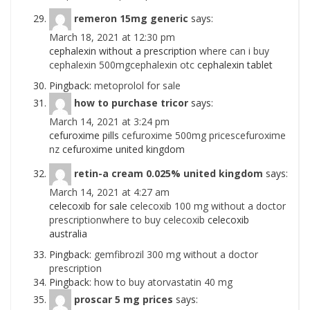
remeron 15mg generic
says:
March 18, 2021 at 12:30 pm
cephalexin without a prescription
where can i buy
cephalexin 500mgcephalexin otc
cephalexin tablet
Pingback:
metoprolol for sale
how to purchase tricor
says:
March 14, 2021 at 3:24 pm
cefuroxime pills
cefuroxime 500mg pricescefuroxime
nz
cefuroxime united kingdom
retin-a cream 0.025% united kingdom
says:
March 14, 2021 at 4:27 am
celecoxib for sale
celecoxib 100 mg without a doctor
prescriptionwhere to buy celecoxib
celecoxib
australia
Pingback:
gemfibrozil 300 mg without a doctor
prescription
Pingback:
how to buy atorvastatin 40 mg
proscar 5 mg prices
says: