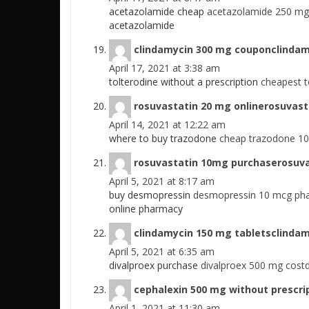
acetazolamide cheap
acetazolamide 250 mg 
acetazolamide
clindamycin 300 mg couponclindamy
April 17, 2021 at 3:38 am
tolterodine without a prescription
cheapest t
rosuvastatin 20 mg onlinerosuvast
April 14, 2021 at 12:22 am
where to buy trazodone
cheap trazodone 1
rosuvastatin 10mg purchaserosuva
April 5, 2021 at 8:17 am
buy desmopressin
desmopressin 10 mcg pha
online pharmacy
clindamycin 150 mg tabletsclindam
April 5, 2021 at 6:35 am
divalproex purchase
divalproex 500 mg cost
cephalexin 500 mg without prescrip
April 1, 2021 at 11:30 am