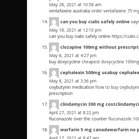
May 28, 2021 at 10:58 am
venlafaxine australia
order venlafaxine 75 mg
can you buy cialis safely online
says
May 18, 2021 at 12:10 pm
can you buy cialis safely online
https://cialis
clozapine 100mg without prescript
May 8, 2021 at 4:27 pm
buy doxycycline
cheapest doxycycline 100mg
cephalexin 500mg usabuy cephalex
May 8, 2021 at 3:36 pm
oxybutynin medication
how to buy oxybutyn
prescription
clindamycin 300 mg costclindamyc
April 27, 2021 at 8:22 pm
fluconazole over the counter
fluconazole 10
warfarin 5 mg canadawarfarin no p
April 17, 2021 at 8:47 am