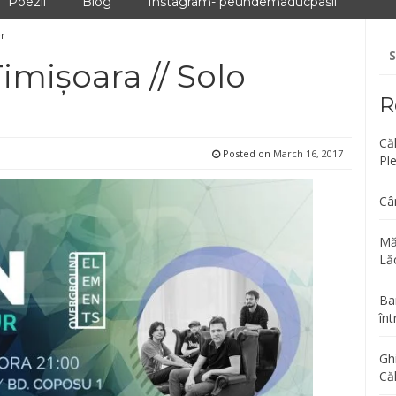
Poezii
Blog
Instagram- peundemaducpasii
er
Se
fo
imișoara // Solo
R
Că
Posted on
March 16, 2017
Pl
Câ
Mă
Lăc
Bar
înt
Gh
Că