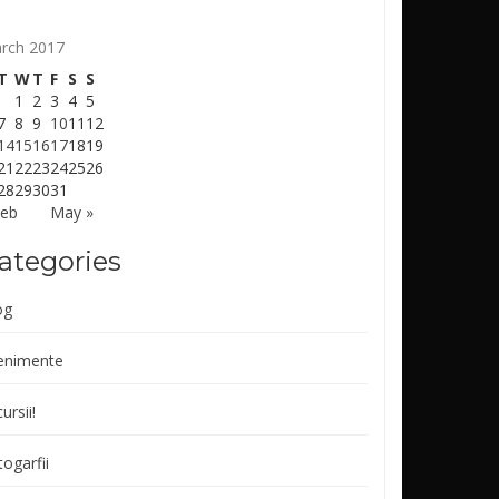
rch 2017
T
W
T
F
S
S
1
2
3
4
5
7
8
9
10
11
12
14
15
16
17
18
19
21
22
23
24
25
26
28
29
30
31
Feb
May »
ategories
og
enimente
ursii!
ogarfii