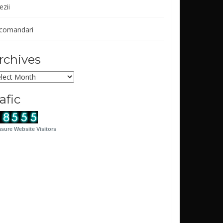
ezii
comandari
rchives
chives
rafic
sure Website Visitors