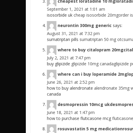
cheapest loratadine 10 mgloratad
September 1, 2021 at 1:01 am
isosorbide uk
cheap isosorbide 20mgorder i
neurontin 300mg generic
says:
August 31, 2021 at 7:32 pm
sumatriptan pills
sumatriptan 50 mg otcsuma
where to buy citalopram 20mgcita
July 2, 2021 at 7:47 pm
buy glipizide
glipizide 10mg canadaglipizide 
where can i buy loperamide 2mglo
June 26, 2021 at 2:52 pm
how to buy alendronate
alendronate 35mg wi
canada
desmopressin 10mcg ukdesmopres
June 18, 2021 at 1:47 pm
how to purchase fluticasone mcg
fluticason
rosuvastatin 5 mg medicationrosuv