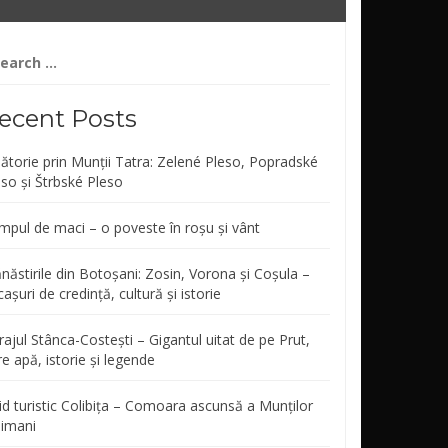
arch
r:
ecent Posts
lătorie prin Munții Tatra: Zelené Pleso, Popradské
eso și Štrbské Pleso
mpul de maci – o poveste în roșu și vânt
năstirile din Botoșani: Zosin, Vorona și Coșula –
așuri de credință, cultură și istorie
ajul Stânca-Costești – Gigantul uitat de pe Prut,
re apă, istorie și legende
id turistic Colibița – Comoara ascunsă a Munților
limani