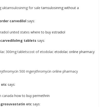
g uktamsulosinmg for sale
tamsulosinmg without a
rder carvedilol
says:
adiol united states
where to buy estradiol
gcarvedilolmg tablets
says:
lac 300mg tabletscost of etodolac
etodolac online pharmacy
erythromycin 500 mgerythromycin online pharmacy
 otc
says:
n canada
how to buy permethrin
mgrosuvastatin otc
says: