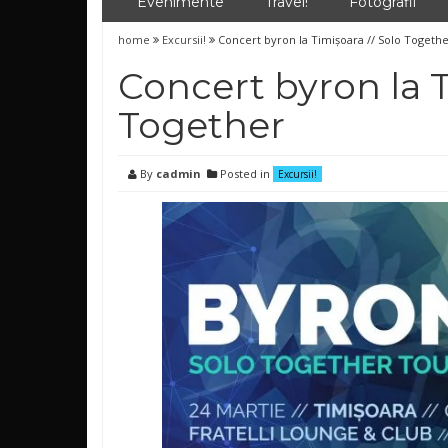
Evenimente
Travel!
Fotografii
home
Excursii!
Concert byron la Timișoara // Solo Togeth
Concert byron la T
Together
By
cadmin
Posted in
Excursii!