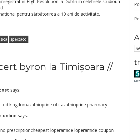
 înregistrat în High Resolution la Dublin în celebrele studiouri
Po
d.
național pentru sărbătorirea a 10 ani de activitate.
Re
A
zica
spectacol
Ar
t
ert byron la Timișoara //
Mea
cost
says:
nited kingdomazathioprine otc
azathioprine pharmacy
 online
says:
no prescriptioncheapest loperamide
loperamide coupon