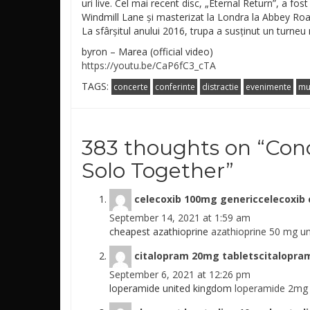
uri live. Cel mai recent disc, „Eternal Return”, a fost
Windmill Lane și masterizat la Londra la Abbey Roa
La sfârșitul anului 2016, trupa a susținut un turneu 
byron – Marea (official video)
https://youtu.be/
CaP6fC3_cTA
TAGS:
concerte
conferinte
distractie
evenimente
mu
383 thoughts on “
Conc
Solo Together
”
celecoxib 100mg genericcelecoxib 
September 14, 2021 at 1:59 am
cheapest azathioprine
azathioprine 50 mg u
citalopram 20mg tabletscitalopram
September 6, 2021 at 12:26 pm
loperamide united kingdom
loperamide 2mg 