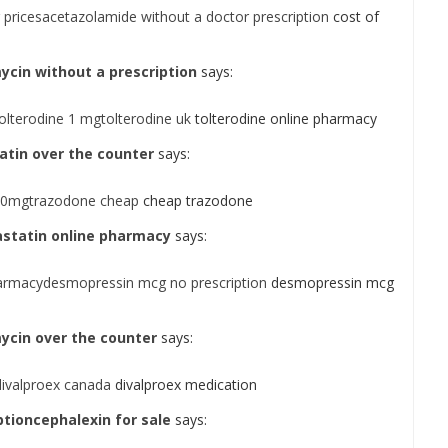
pricesacetazolamide without a doctor prescription
cost of
cin without a prescription
says:
olterodine 1 mgtolterodine uk
tolterodine online pharmacy
atin over the counter
says:
00mgtrazodone cheap
cheap trazodone
statin online pharmacy
says:
rmacydesmopressin mcg no prescription
desmopressin mcg
ycin over the counter
says:
divalproex canada
divalproex medication
tioncephalexin for sale
says: