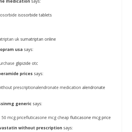
ine medication
says:
sosorbide
isosorbide tablets
triptan uk
sumatriptan online
lopram usa
says:
purchase
glipizide otc
peramide prices
says:
thout prescriptionalendronate medication
alendronate
sinmg generic
says:
e 50 mcg pricefluticasone mcg cheap
fluticasone mcg price
astatin without prescription
says: