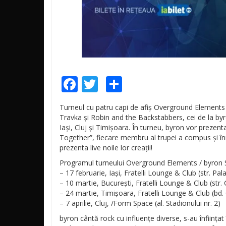
Facebook
Twitter
Share
Turneul cu patru capi de afiș Overground Elements
Travka și Robin and the Backstabbers, cei de la byro
Iași, Cluj și Timișoara. În turneu, byron vor prezen
Together”, fiecare membru al trupei a compus și în
prezenta live noile lor creații!
Programul turneului Overground Elements / byron
– 17 februarie, Iași, Fratelli Lounge & Club (str. Pal
– 10 martie, București, Fratelli Lounge & Club (str. 
– 24 martie, Timișoara, F
ratelli Lounge & Club (bd.
– 7 aprilie, Cluj, /Form Space (al. Stadionului nr. 2)
byron cântă rock cu influențe diverse, s-au înființa