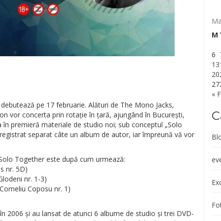
Ma
M
6
13
20
27
« 
 debutează pe 17 februarie. Alături de The Mono Jacks,
C
n vor concerta prin rotație în țară, ajungând în București,
ta în premieră materiale de studio noi; sub conceptul „Solo
registrat separat câte un album de autor, iar împreună vă vor
Bl
 Solo Together este după cum urmează:
ev
as nr. 5D)
Glodeni nr. 1-3)
Exc
 Corneliu Coposu nr. 1)
Fot
t în 2006 și au lansat de atunci 6 albume de studio și trei DVD-