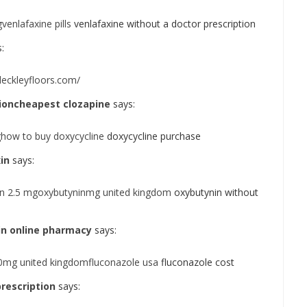
venlafaxine pills
venlafaxine without a doctor prescription
:
.cleckleyfloors.com/
ioncheapest clozapine
says:
how to buy doxycycline
doxycycline purchase
in
says:
in 2.5 mgoxybutyninmg united kingdom
oxybutynin without
in online pharmacy
says:
0mg united kingdomfluconazole usa
fluconazole cost
rescription
says: