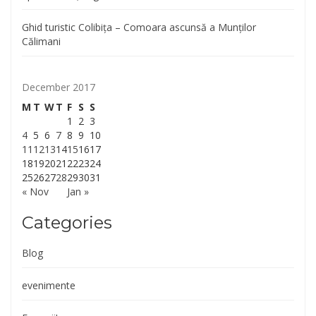
Ghid turistic Colibița – Comoara ascunsă a Munților
Călimani
December 2017
M
T
W
T
F
S
S
1
2
3
4
5
6
7
8
9
10
11
12
13
14
15
16
17
18
19
20
21
22
23
24
25
26
27
28
29
30
31
« Nov
Jan »
Categories
Blog
evenimente