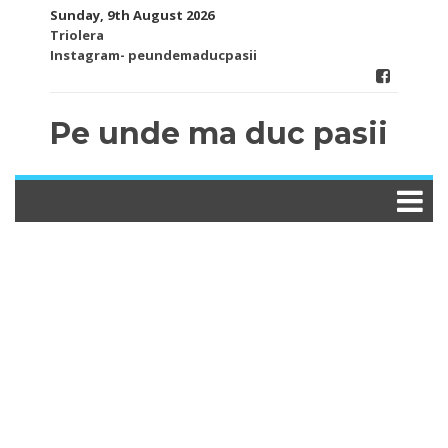
Skip
Sunday, 9th August 2026
to
Triolera
content
Instagram- peundemaducpasii
Pe unde ma duc pasii