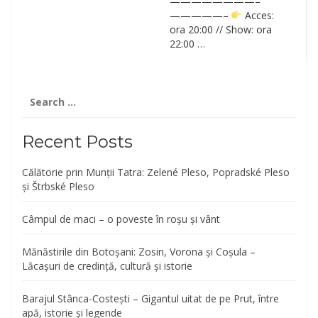
————————–
—————–
Acces:
ora 20:00 // Show: ora
22:00 …
Search
for:
Recent Posts
Călătorie prin Munții Tatra: Zelené Pleso, Popradské Pleso
și Štrbské Pleso
Câmpul de maci – o poveste în roșu și vânt
Mănăstirile din Botoșani: Zosin, Vorona și Coșula –
Lăcașuri de credință, cultură și istorie
Barajul Stânca-Costești – Gigantul uitat de pe Prut, între
apă, istorie și legende