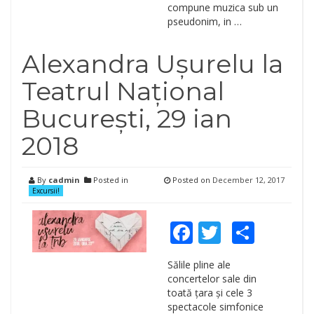
compune muzica sub un
pseudonim, in …
Alexandra Ușurelu la
Teatrul Național
București, 29 ian
2018
By
cadmin
Posted in
Posted on
December 12, 2017
Excursii!
Facebook
Twitter
Shar
Sălile pline ale
concertelor sale din
toată țara și cele 3
spectacole simfonice