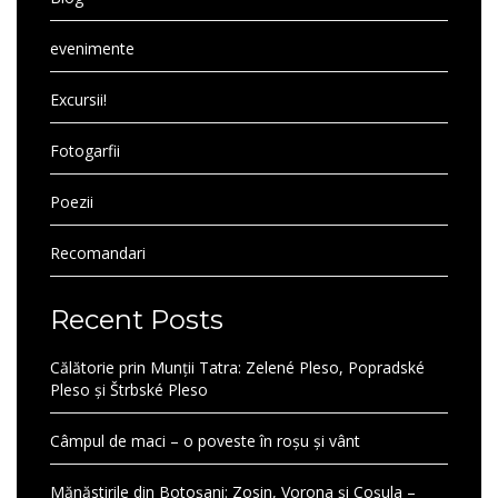
evenimente
Excursii!
Fotogarfii
Poezii
Recomandari
Recent Posts
Călătorie prin Munții Tatra: Zelené Pleso, Popradské
Pleso și Štrbské Pleso
Câmpul de maci – o poveste în roșu și vânt
Mănăstirile din Botoșani: Zosin, Vorona și Coșula –