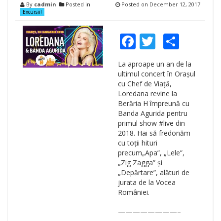
By
cadmin
Posted in
Posted on
December 12, 2017
Excursii!
Facebook
Twitter
Shar
La aproape un an de la
ultimul concert în Orașul
cu Chef de Viață,
Loredana revine la
Berăria H împreună cu
Banda Agurida pentru
primul show #live din
2018. Hai să fredonăm
cu toții hituri
precum„Apa”, „Lele”,
„Zig Zagga” și
„Depărtare”, alături de
jurata de la Vocea
României.
————————–
————————–