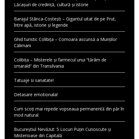
Lăcașuri de credință, cultură și istorie
Barajul Stânca-Costești – Gigantul uitat de pe Prut,
între apă, istorie și legende
Ghid turistic Colibița – Comoara ascunsă a Munților
Călimani
Colibița – Misterele și farmecul unui “tărâm de
smarald” din Transilvania
Tatuaje si sanatate!
Detasare emotionala!
Cum scoți mai repede vopseaua permanentă din păr în
mod natural
Bucureștiul Nevăzut: 5 Locuri Puțin Cunoscute și
Misterioase din Capitală