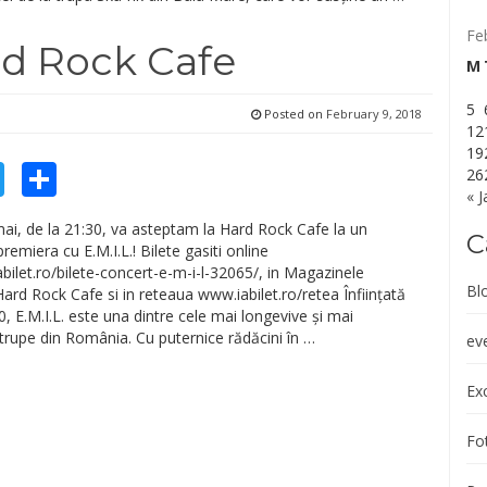
Fe
ard Rock Cafe
M
5
Posted on
February 9, 2018
12
19
cebook
Twitter
Share
26
« J
mai, de la 21:30, va asteptam la Hard Rock Cafe la un
C
remiera cu E.M.I.L.! Bilete gasiti online
abilet.ro/bilete-concert-e-m-i-l-32065/, in Magazinele
Bl
Hard Rock Cafe si in reteaua www.iabilet.ro/retea Înființată
0, E.M.I.L. este una dintre cele mai longevive și mai
rupe din România. Cu puternice rădăcini în …
ev
Exc
Fot