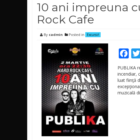
10 ani impreuna cu
Rock Cafe
By
cadmin
Posted in
Excursii!
Fa
PUBLIKA re
incendiar, 
luat fiinţă
excepţional
muzicală di