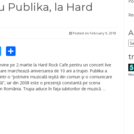
Po
 Publika, la Hard
Re
A
Posted on
February 9, 2018
Ar
cebook
Twitter
Share
t
vine pe 2 martie la Hard Rock Cafe pentru un concert live
care marchează aniversarea de 10 ani a trupei. Publika a
Mea
 dintr-o “potrivire muzicală ieşită din comun şi o comunicare
ă”, iar din 2008 este o prezenţă constantă pe scena
n România. Trupa aduce în faţa iubitorilor de muzică …