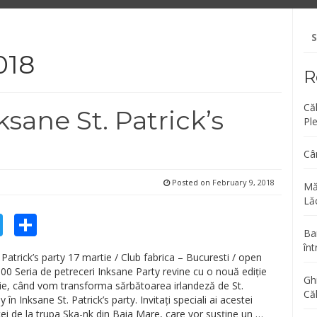
Se
fo
018
R
Că
ksane St. Patrick’s
Pl
Câ
Posted on
February 9, 2018
Mă
Lăc
cebook
Twitter
Share
Bar
înt
 Patrick’s party 17 martie / Club fabrica – Bucuresti / open
00 Seria de petreceri Inksane Party revine cu o nouă ediție
Gh
ie, când vom transforma sărbătoarea irlandeză de St.
Că
y în Inksane St. Patrick’s party. Invitați speciali ai acestei
 cei de la trupa Ska-nk din Baia Mare, care vor susține un …