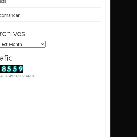
ezii
comandari
rchives
chives
rafic
sure Website Visitors