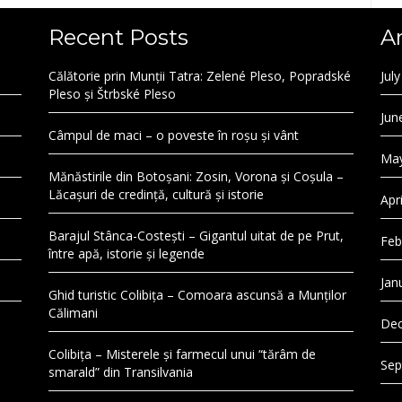
Recent Posts
A
Călătorie prin Munții Tatra: Zelené Pleso, Popradské
Jul
Pleso și Štrbské Pleso
Jun
Câmpul de maci – o poveste în roșu și vânt
May
Mănăstirile din Botoșani: Zosin, Vorona și Coșula –
Lăcașuri de credință, cultură și istorie
Apr
Barajul Stânca-Costești – Gigantul uitat de pe Prut,
Feb
între apă, istorie și legende
Jan
Ghid turistic Colibița – Comoara ascunsă a Munților
Călimani
Dec
Colibița – Misterele și farmecul unui “tărâm de
Sep
smarald” din Transilvania