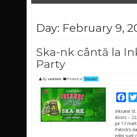
Day: February 9, 2
Ska-nk cântă la In
Party
By
cadmin
Posted in
Excursii!
Fa
Inksane St.
doors – 22.
pe 17 mart
Patrick’s da
ediții sunt