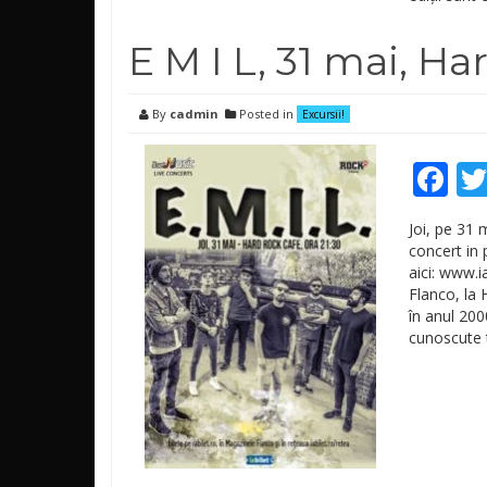
E M I L, 31 mai, H
By
cadmin
Posted in
Excursii!
Fa
Joi, pe 31 
concert in p
aici: www.i
Flanco, la 
în anul 200
cunoscute t