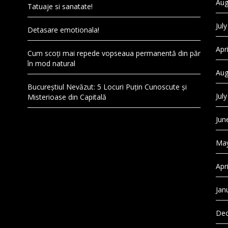
Aug
Tatuaje si sanatate!
Jul
Detasare emotionala!
Apr
Cum scoți mai repede vopseaua permanentă din păr
în mod natural
Aug
Bucureștiul Nevăzut: 5 Locuri Puțin Cunoscute și
Jul
Misterioase din Capitală
Jun
May
Apr
Jan
Dec