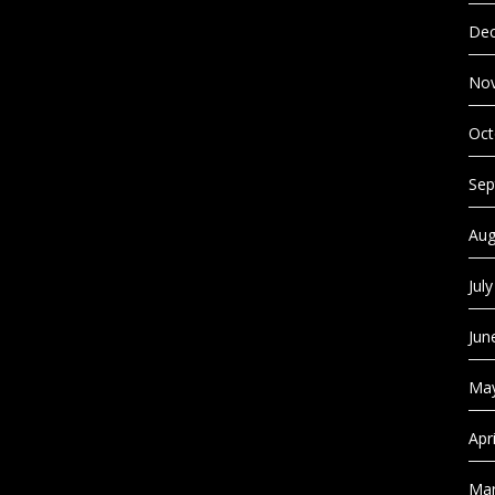
Dec
No
Oct
Sep
Aug
Jul
Jun
May
Apr
Mar