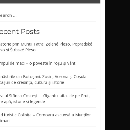
arch
r:
ecent Posts
lătorie prin Munții Tatra: Zelené Pleso, Popradské
eso și Štrbské Pleso
mpul de maci – o poveste în roșu și vânt
năstirile din Botoșani: Zosin, Vorona și Coșula –
așuri de credință, cultură și istorie
ajul Stânca-Costești – Gigantul uitat de pe Prut,
re apă, istorie și legende
id turistic Colibița – Comoara ascunsă a Munților
limani