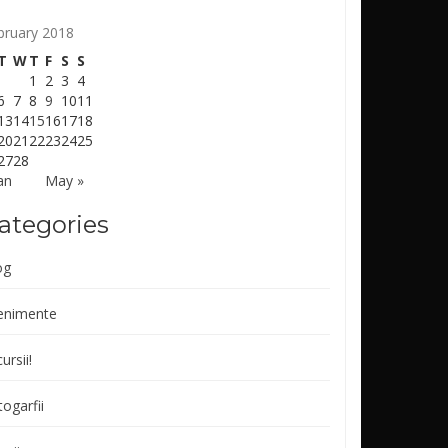
bruary 2018
T
W
T
F
S
S
1
2
3
4
6
7
8
9
10
11
13
14
15
16
17
18
20
21
22
23
24
25
27
28
an
May »
ategories
og
enimente
ursii!
ogarfii