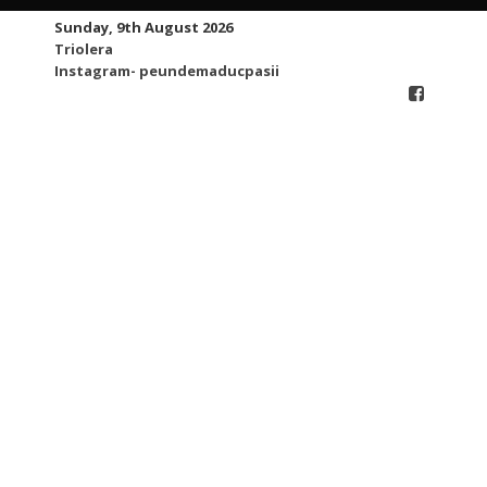
Skip
Sunday, 9th August 2026
to
Triolera
content
Instagram- peundemaducpasii