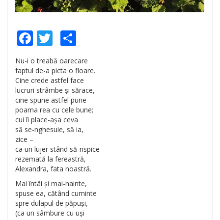
Facebook
Twitter
Share
Nu-i o treabă oarecare
faptul de-a picta o floare.
Cine crede astfel face
lucruri strâmbe și sărace,
cine spune astfel pune
poama rea cu cele bune;
cui îi place-așa ceva
să se-nghesuie, să ia,
zice –
ca un lujer stând să-nspice –
rezemată la fereastră,
Alexandra, fata noastră.
Mai întâi și mai-nainte,
spuse ea, cătând cuminte
spre dulapul de păpuși,
(ca un sâmbure cu uși