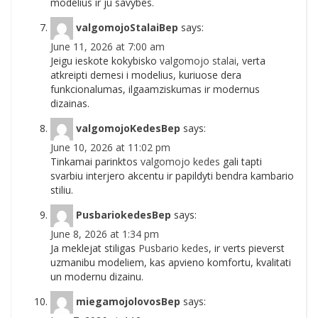
modelius ir ju savybes.
valgomojoStalaiBep
says:
June 11, 2026 at 7:00 am
Jeigu ieskote kokybisko
valgomojo stalai
, verta
atkreipti demesi i modelius, kuriuose dera
funkcionalumas, ilgaamziskumas ir modernus
dizainas.
valgomojoKedesBep
says:
June 10, 2026 at 11:02 pm
Tinkamai parinktos
valgomojo kedes
gali tapti
svarbiu interjero akcentu ir papildyti bendra kambario
stiliu.
PusbariokedesBep
says:
June 8, 2026 at 1:34 pm
Ja meklejat stiligas
Pusbario kedes
, ir verts pieverst
uzmanibu modeliem, kas apvieno komfortu, kvalitati
un modernu dizainu.
miegamojolovosBep
says: