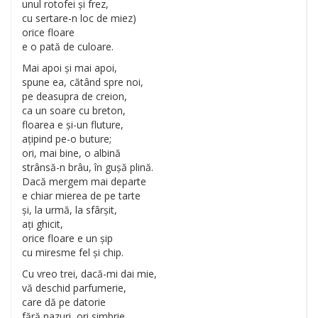
unul rotofei și frez,
cu sertare-n loc de miez)
orice floare
e o pată de culoare.
Mai apoi și mai apoi,
spune ea, cătând spre noi,
pe deasupra de creion,
ca un soare cu breton,
floarea e și-un fluture,
ațipind pe-o buture;
ori, mai bine, o albină
strânsă-n brâu, în gușă plină.
Dacă mergem mai departe
e chiar mierea de pe tarte
și, la urmă, la sfârșit,
ați ghicit,
orice floare e un șip
cu miresme fel și chip.
Cu vreo trei, dacă-mi dai mie,
vă deschid parfumerie,
care dă pe datorie
fără nazuri, ori simbrie,