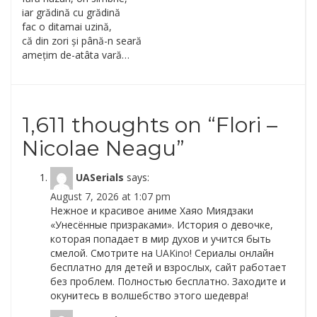
iar grădină cu grădină
fac o ditamai uzină,
că din zori și până-n seară
amețim de-atâta vară…
1,611 thoughts on “
Flori –
Nicolae Neagu
”
UASerials
says:
August 7, 2026 at 1:07 pm
Нежное и красивое аниме Хаяо Миядзаки
«Унесённые призраками». История о девочке,
которая попадает в мир духов и учится быть
смелой. Смотрите на
UAKino
! Сериалы онлайн
бесплатно для детей и взрослых, сайт работает
без проблем. Полностью бесплатно. Заходите и
окунитесь в волшебство этого шедевра!