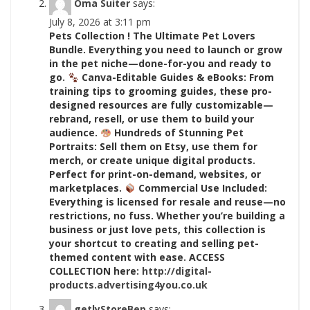
Oma Suiter
says:
July 8, 2026 at 3:11 pm
Pets Collection ! The Ultimate Pet Lovers
Bundle. Everything you need to launch or grow
in the pet niche—done-for-you and ready to
go.
Canva-Editable Guides & eBooks: From
training tips to grooming guides, these pro-
designed resources are fully customizable—
rebrand, resell, or use them to build your
audience.
Hundreds of Stunning Pet
Portraits: Sell them on Etsy, use them for
merch, or create unique digital products.
Perfect for print-on-demand, websites, or
marketplaces.
Commercial Use Included:
Everything is licensed for resale and reuse—no
restrictions, no fuss. Whether you’re building a
business or just love pets, this collection is
your shortcut to creating and selling pet-
themed content with ease. ACCESS
COLLECTION here:
http://digital-
products.advertising4you.co.uk
getlyStoreBep
says: