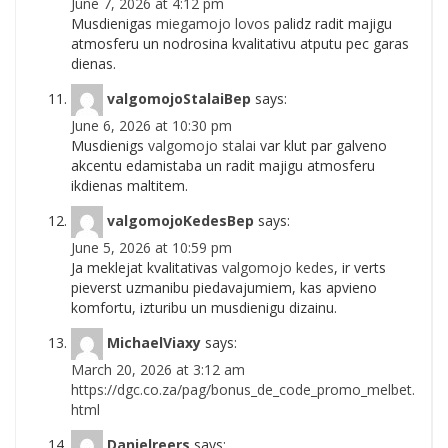
June 7, 2026 at 4:12 pm
Musdienigas
miegamojo lovos
palidz radit majigu
atmosferu un nodrosina kvalitativu atputu pec garas
dienas.
valgomojoStalaiBep
says:
June 6, 2026 at 10:30 pm
Musdienigs
valgomojo stalai
var klut par galveno
akcentu edamistaba un radit majigu atmosferu
ikdienas maltitem.
valgomojoKedesBep
says:
June 5, 2026 at 10:59 pm
Ja meklejat kvalitativas
valgomojo kedes
, ir verts
pieverst uzmanibu piedavajumiem, kas apvieno
komfortu, izturibu un musdienigu dizainu.
MichaelViaxy
says:
March 20, 2026 at 3:12 am
https://dgc.co.za/pag/bonus_de_code_promo_melbet.
html
Danielreers
says: