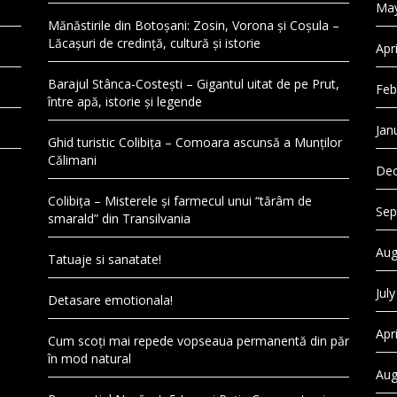
May
Mănăstirile din Botoșani: Zosin, Vorona și Coșula –
Lăcașuri de credință, cultură și istorie
Apr
Barajul Stânca-Costești – Gigantul uitat de pe Prut,
Feb
între apă, istorie și legende
Jan
Ghid turistic Colibița – Comoara ascunsă a Munților
Călimani
Dec
Colibița – Misterele și farmecul unui “tărâm de
Sep
smarald” din Transilvania
Aug
Tatuaje si sanatate!
Jul
Detasare emotionala!
Apr
Cum scoți mai repede vopseaua permanentă din păr
în mod natural
Aug