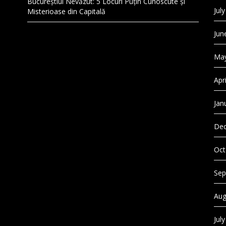
Bucureștiul Nevăzut: 5 Locuri Puțin Cunoscute și
Jul
Misterioase din Capitală
Jun
May
Apr
Jan
Dec
Oct
Sep
Aug
Jul