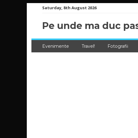
Skip
Saturday, 8th August 2026
to
content
Pe unde ma duc pas
Evenimente
Travel!
Fotografii