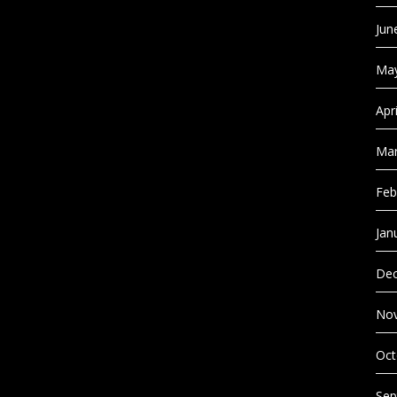
Jun
May
Apr
Mar
Feb
Jan
Dec
No
Oct
Sep