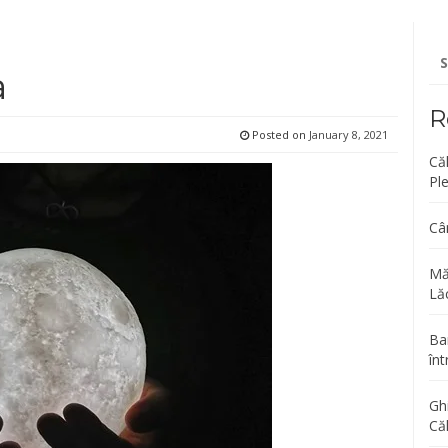
Se
fo
a
R
Posted on
January 8, 2021
Că
Pl
Câ
Mă
Lăc
Bar
înt
Gh
Că