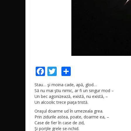
Facebook
Twitter
Share
Stau… şi moina cade, apă, glod…
Să nu mai ştiu nimic, ar fi un singur mod –
Un bec agonizează, există, nu există, –
Un alcoolic trece piaţa tristă.
Oraşul doarme ud în umezeala grea.
Prin zidurile astea, poate, doarme ea, –
Case de fier în case de zid,
Şi porţile grele se-nchid.