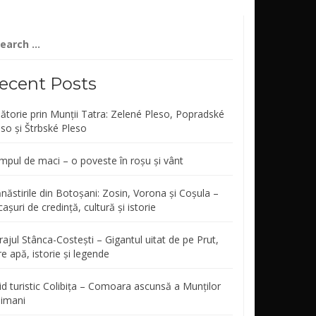
arch
r:
ecent Posts
lătorie prin Munții Tatra: Zelené Pleso, Popradské
eso și Štrbské Pleso
mpul de maci – o poveste în roșu și vânt
năstirile din Botoșani: Zosin, Vorona și Coșula –
așuri de credință, cultură și istorie
ajul Stânca-Costești – Gigantul uitat de pe Prut,
re apă, istorie și legende
id turistic Colibița – Comoara ascunsă a Munților
limani