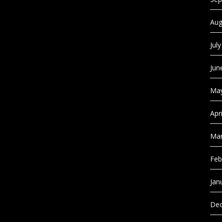
Aug
Jul
Jun
May
Apr
Mar
Feb
Jan
Dec