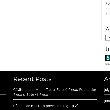
Po
Re
A
Ar
t
Mea
Recent Posts
A
Călătorie prin Munții Tatra: Zelené Pleso, Popradské
Jul
Pleso și Štrbské Pleso
Jun
Câmpul de maci – o poveste în roșu și vânt