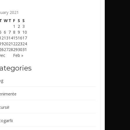
nuary 2021
T
W
T
F
S
S
1
2
3
5
6
7
8
9
10
12
13
14
15
16
17
19
20
21
22
23
24
26
27
28
29
30
31
Dec
Feb »
ategories
og
enimente
ursii!
ogarfii