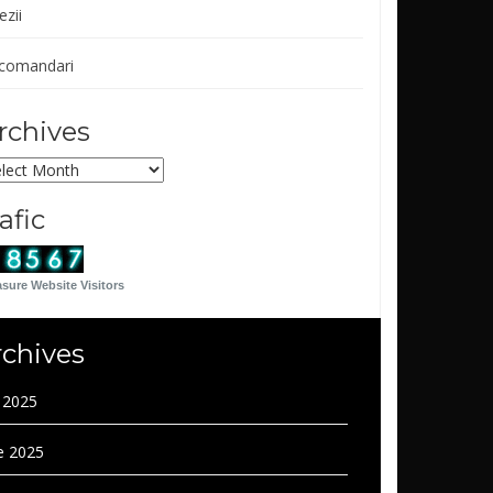
ezii
comandari
rchives
chives
rafic
sure Website Visitors
rchives
y 2025
e 2025