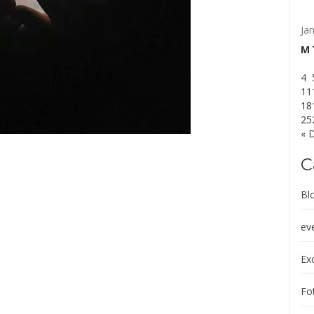
Ja
M
4
11
18
25
« 
C
Bl
ev
Exc
Fot