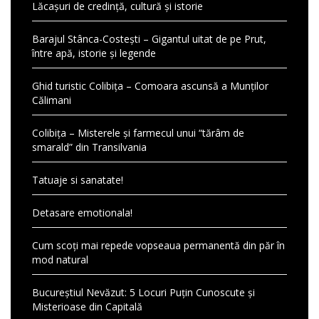
Lăcașuri de credință, cultură și istorie
Barajul Stânca-Costești – Gigantul uitat de pe Prut,
între apă, istorie și legende
Ghid turistic Colibița – Comoara ascunsă a Munților
Călimani
Colibița – Misterele și farmecul unui “tărâm de
smarald” din Transilvania
Tatuaje si sanatate!
Detasare emotionala!
Cum scoți mai repede vopseaua permanentă din păr în
mod natural
Bucureștiul Nevăzut: 5 Locuri Puțin Cunoscute și
Misterioase din Capitală