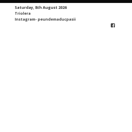
Skip
Saturday, 8th August 2026
to
Triolera
content
Instagram- peundemaducpasii