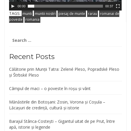
00:00
00:37
TAGS:
munti
muntii nostri
piesaj de munte
rarau
romanai de
poveste
romania
Search
for:
Recent Posts
Călătorie prin Munții Tatra: Zelené Pleso, Popradské Pleso
și Štrbské Pleso
Câmpul de maci – o poveste în roșu și vânt
Mănăstirile din Botoșani: Zosin, Vorona și Coșula –
Lăcașuri de credință, cultură și istorie
Barajul Stânca-Costești – Gigantul uitat de pe Prut, între
apă, istorie și legende