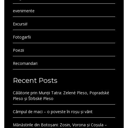
evenimente
Excursii!
Fotogarfii
Poezii
Recomandari
Recent Posts
Călătorie prin Munții Tatra: Zelené Pleso, Popradské
Pleso și Štrbské Pleso
Câmpul de maci – o poveste în roșu și vânt
Mănăstirile din Botoșani: Zosin, Vorona și Coșula –