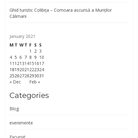
Ghid turistic Colibița – Comoara ascunsă a Munților
Călimani
January 2021
M
T
W
T
F
S
S
1
2
3
4
5
6
7
8
9
10
11
12
13
14
15
16
17
18
19
20
21
22
23
24
25
26
27
28
29
30
31
« Dec
Feb »
Categories
Blog
evenimente
Excursii!