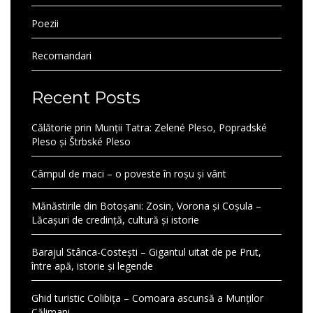
Poezii
Recomandari
Recent Posts
Călătorie prin Munții Tatra: Zelené Pleso, Popradské
Pleso și Štrbské Pleso
Câmpul de maci – o poveste în roșu și vânt
Mănăstirile din Botoșani: Zosin, Vorona și Coșula –
Lăcașuri de credință, cultură și istorie
Barajul Stânca-Costești – Gigantul uitat de pe Prut,
între apă, istorie și legende
Ghid turistic Colibița – Comoara ascunsă a Munților
Călimani