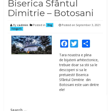
Biserica Sfântul
Dimitrie – Botosani
By
cadmin
Posted in
Posted on
September 3, 2021
Blog
Fotogarfii
Facebook
Twitter
Shar
Tara noastra e plina
de bijuterii arhitectonice,
trebuie doar sa stii sa le
descoperi si sa le
pretuiesti! Biserica
Sfântul Dimitrie din
Botosani este uan dintre
ele!
Search