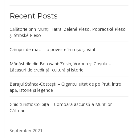
for:
Recent Posts
Călătorie prin Munții Tatra: Zelené Pleso, Popradské Pleso
și Štrbské Pleso
Câmpul de maci – o poveste în roșu și vânt
Mănăstirile din Botoșani: Zosin, Vorona și Coșula –
Lăcașuri de credință, cultură și istorie
Barajul Stânca-Costești – Gigantul uitat de pe Prut, între
apă, istorie și legende
Ghid turistic Colibița – Comoara ascunsă a Munților
Călimani
September 2021