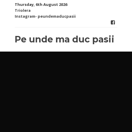
Skip
Thursday, 6th August 2026
to
Triolera
content
Instagram- peundemaducpasii
Pe unde ma duc pasii