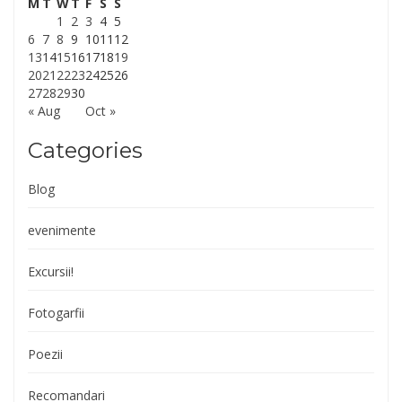
M
T
W
T
F
S
S
1
2
3
4
5
6
7
8
9
10
11
12
13
14
15
16
17
18
19
20
21
22
23
24
25
26
27
28
29
30
« Aug
Oct »
Categories
Blog
evenimente
Excursii!
Fotogarfii
Poezii
Recomandari