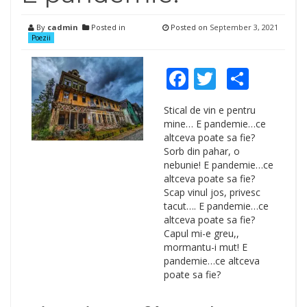
By
cadmin
Posted in
Posted on
September 3, 2021
Poezii
Facebook
Twitter
Shar
Stical de vin e pentru
mine… E pandemie…ce
altceva poate sa fie?
Sorb din pahar, o
nebunie! E pandemie…ce
altceva poate sa fie?
Scap vinul jos, privesc
tacut…. E pandemie…ce
altceva poate sa fie?
Capul mi-e greu,,
mormantu-i mut! E
pandemie…ce altceva
poate sa fie?