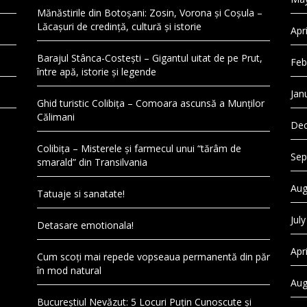
Mănăstirile din Botoșani: Zosin, Vorona și Coșula –
Lăcașuri de credință, cultură și istorie
Apr
Barajul Stânca-Costești – Gigantul uitat de pe Prut,
Feb
între apă, istorie și legende
Jan
Ghid turistic Colibița – Comoara ascunsă a Munților
Călimani
Dec
Colibița – Misterele și farmecul unui “tărâm de
Sep
smarald” din Transilvania
Aug
Tatuaje si sanatate!
Jul
Detasare emotionala!
Apr
Cum scoți mai repede vopseaua permanentă din păr
în mod natural
Aug
Bucureștiul Nevăzut: 5 Locuri Puțin Cunoscute și