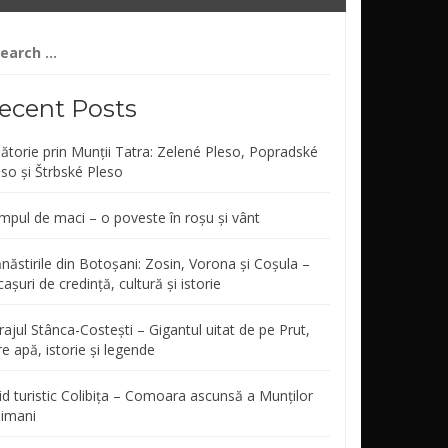
arch
r:
ecent Posts
lătorie prin Munții Tatra: Zelené Pleso, Popradské
eso și Štrbské Pleso
mpul de maci – o poveste în roșu și vânt
năstirile din Botoșani: Zosin, Vorona și Coșula –
așuri de credință, cultură și istorie
ajul Stânca-Costești – Gigantul uitat de pe Prut,
re apă, istorie și legende
id turistic Colibița – Comoara ascunsă a Munților
limani