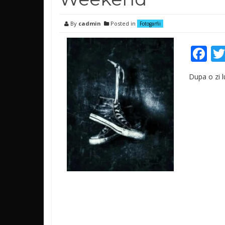
By
cadmin
Posted in
Fotogarfii
Fa
Dupa o zi 