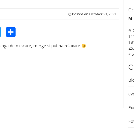
Oc
Posted on
October 23, 2021
M
cebook
Twitter
Share
4
11
18
lunga de miscare, merge si putina relaxare
25
« 
C
Bl
ev
Exc
Fot