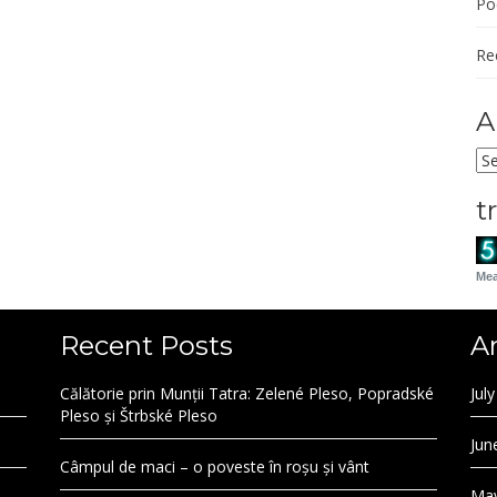
Po
Re
A
Ar
t
Mea
Recent Posts
A
Călătorie prin Munții Tatra: Zelené Pleso, Popradské
Jul
Pleso și Štrbské Pleso
Jun
Câmpul de maci – o poveste în roșu și vânt
May