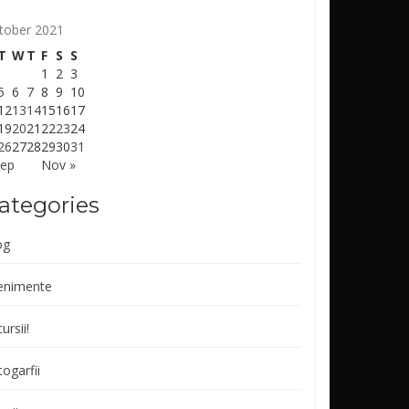
tober 2021
T
W
T
F
S
S
1
2
3
5
6
7
8
9
10
12
13
14
15
16
17
19
20
21
22
23
24
26
27
28
29
30
31
Sep
Nov »
ategories
og
enimente
ursii!
ogarfii