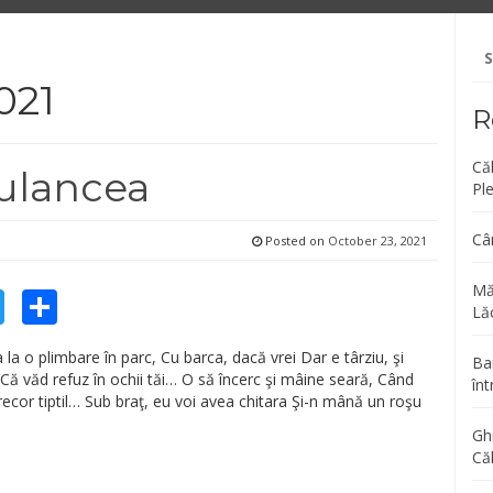
Se
fo
021
R
Că
Bulancea
Pl
Câ
Posted on
October 23, 2021
Mă
cebook
Twitter
Share
Lăc
a la o plimbare în parc, Cu barca, dacă vrei Dar e târziu, şi
Bar
Că văd refuz în ochii tăi… O să încerc şi mâine seară, Când
înt
ecor tiptil… Sub braţ, eu voi avea chitara Şi-n mână un roşu
Gh
Că