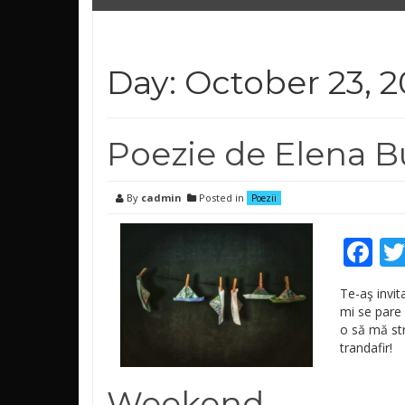
Day: October 23, 2
Poezie de Elena 
By
cadmin
Posted in
Poezii
Fa
Te-aş invit
mi se pare 
o să mă str
trandafir!
Weekend