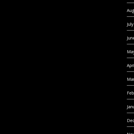
Aug
Jul
Jun
May
Apr
Mar
Feb
Jan
Dec