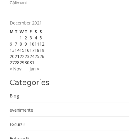
Călimani
December 2021
M
T
W
T
F
S
S
1
2
3
4
5
6
7
8
9
10
11
12
13
14
15
16
17
18
19
20
21
22
23
24
25
26
27
28
29
30
31
« Nov
Jan »
Categories
Blog
evenimente
Excursii!
Fotogarfii