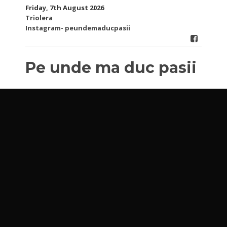
Skip
Friday, 7th August 2026
to
Triolera
content
Instagram- peundemaducpasii
Pe unde ma duc pasii