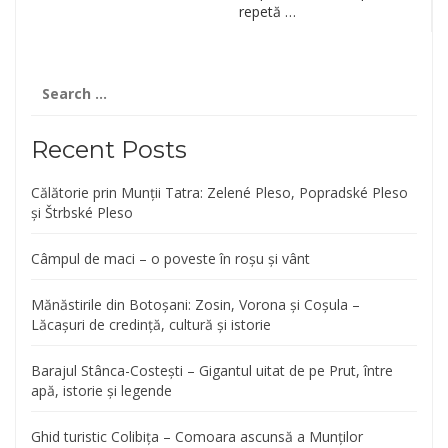
repetă …
Search
for:
Recent Posts
Călătorie prin Munții Tatra: Zelené Pleso, Popradské Pleso
și Štrbské Pleso
Câmpul de maci – o poveste în roșu și vânt
Mănăstirile din Botoșani: Zosin, Vorona și Coșula –
Lăcașuri de credință, cultură și istorie
Barajul Stânca-Costești – Gigantul uitat de pe Prut, între
apă, istorie și legende
Ghid turistic Colibița – Comoara ascunsă a Munților