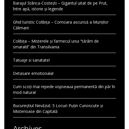
Barajul Stânca-Costești – Gigantul uitat de pe Prut,
între apă, istorie și legende
Ghid turistic Colibița – Comoara ascunsă a Munților
Călimani
Colibița – Misterele și farmecul unui “tărâm de
smarald” din Transilvania
Tatuaje si sanatate!
Detasare emotionala!
Cum scoți mai repede vopseaua permanentă din păr în
mod natural
Bucureștiul Nevăzut: 5 Locuri Puțin Cunoscute și
Misterioase din Capitală
Archives