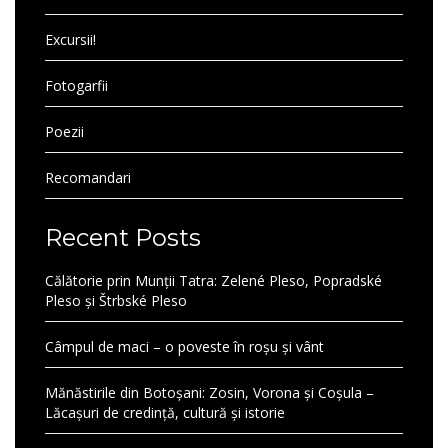
Excursii!
Fotogarfii
Poezii
Recomandari
Recent Posts
Călătorie prin Munții Tatra: Zelené Pleso, Popradské
Pleso și Štrbské Pleso
Câmpul de maci – o poveste în roșu și vânt
Mănăstirile din Botoșani: Zosin, Vorona și Coșula –
Lăcașuri de credință, cultură și istorie