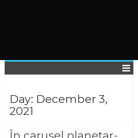
Day: December 3,
2021
În carusel planetar-