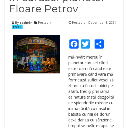
Floare Petrov
By
cadmin
Posted in
Posted on
December 3, 2021
Poezii
Facebook
Twitter
Shar
mă-nvârt mereu în
planetar carusel când
este toamnă când este
primăvară când vara mă
formează suflet vesel să
zburd cu fluturii iubirii pe
afară. trec şi prin iarnă
ca natura tristă dezgolită
de splendorile mirene cu
inima răcită cu nasul în
batistă cu mii de doruri
de-a dansa cu sânziene.
timpul se-nvârte rapid se