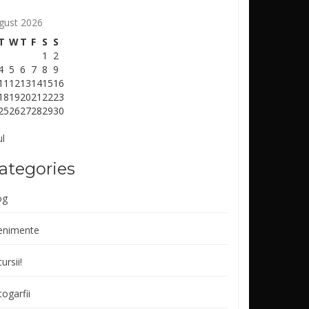
gust 2026
T
W
T
F
S
S
1
2
4
5
6
7
8
9
11
12
13
14
15
16
18
19
20
21
22
23
25
26
27
28
29
30
ul
ategories
og
enimente
ursii!
ogarfii