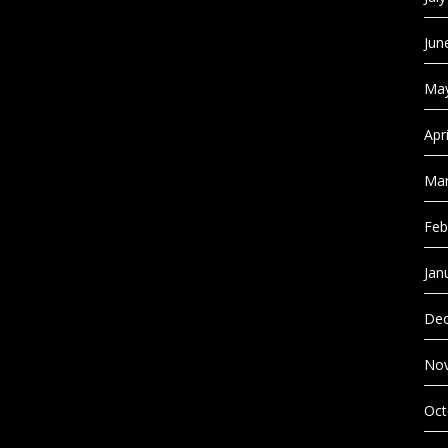
Jun
May
Apr
Mar
Feb
Jan
Dec
No
Oct