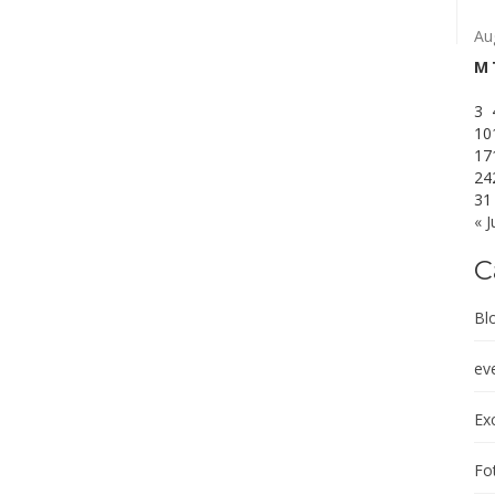
Au
M
3
10
17
24
31
« J
C
Bl
ev
Exc
Fot