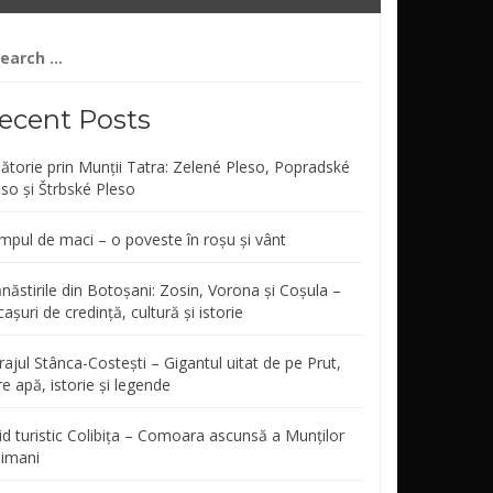
arch
r:
ecent Posts
lătorie prin Munții Tatra: Zelené Pleso, Popradské
eso și Štrbské Pleso
mpul de maci – o poveste în roșu și vânt
năstirile din Botoșani: Zosin, Vorona și Coșula –
așuri de credință, cultură și istorie
ajul Stânca-Costești – Gigantul uitat de pe Prut,
re apă, istorie și legende
id turistic Colibița – Comoara ascunsă a Munților
limani