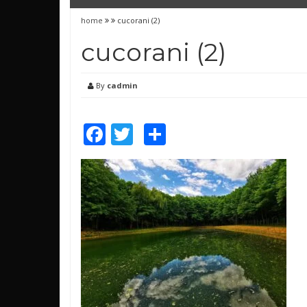
home
cucorani (2)
cucorani (2)
By
cadmin
Facebook
Twitter
Share