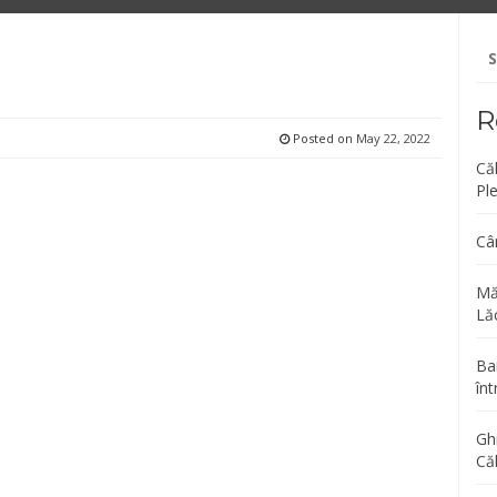
Se
fo
R
Posted on
May 22, 2022
Că
Pl
Câ
Mă
Lăc
Bar
înt
Gh
Că