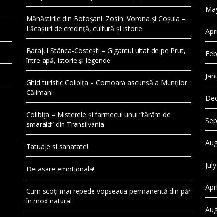
May
Mănăstirile din Botoșani: Zosin, Vorona și Coșula –
Lăcașuri de credință, cultură și istorie
Apr
Barajul Stânca-Costești – Gigantul uitat de pe Prut,
Feb
între apă, istorie și legende
Jan
Ghid turistic Colibița – Comoara ascunsă a Munților
Călimani
Dec
Colibița – Misterele și farmecul unui “tărâm de
Sep
smarald” din Transilvania
Aug
Tatuaje si sanatate!
Jul
Detasare emotionala!
Apr
Cum scoți mai repede vopseaua permanentă din păr
în mod natural
Aug