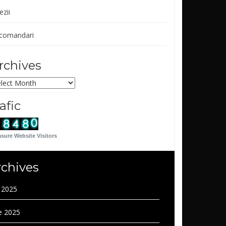
ezii
comandari
rchives
chives
rafic
sure Website Visitors
rchives
y 2025
e 2025