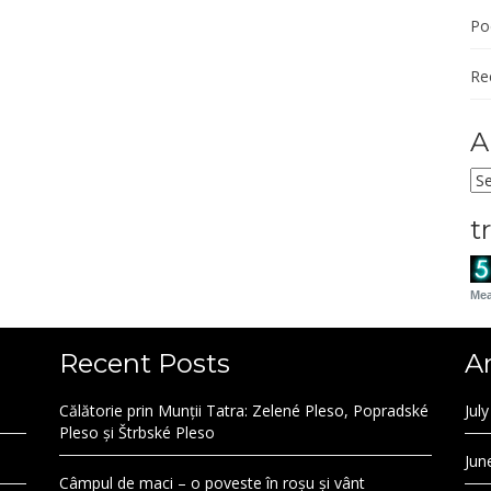
Po
Re
A
Ar
t
Mea
Recent Posts
A
Călătorie prin Munții Tatra: Zelené Pleso, Popradské
Jul
Pleso și Štrbské Pleso
Jun
Câmpul de maci – o poveste în roșu și vânt