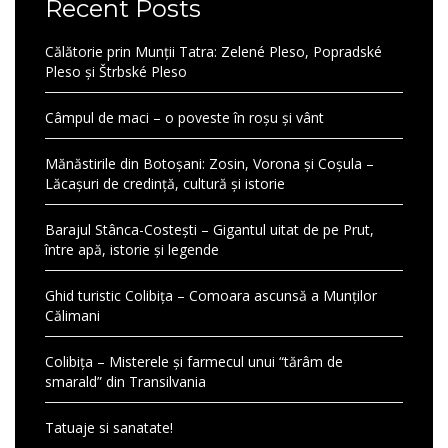
Recent Posts
Călătorie prin Munții Tatra: Zelené Pleso, Popradské
Pleso și Štrbské Pleso
Câmpul de maci – o poveste în roșu și vânt
Mănăstirile din Botoșani: Zosin, Vorona și Coșula –
Lăcașuri de credință, cultură și istorie
Barajul Stânca-Costești – Gigantul uitat de pe Prut,
între apă, istorie și legende
Ghid turistic Colibița – Comoara ascunsă a Munților
Călimani
Colibița – Misterele și farmecul unui “tărâm de
smarald” din Transilvania
Tatuaje si sanatate!