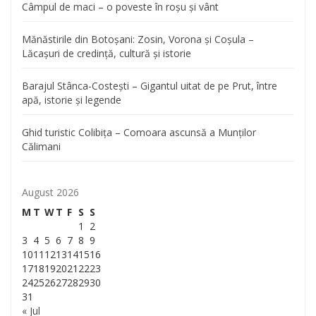
Câmpul de maci – o poveste în roșu și vânt
Mănăstirile din Botoșani: Zosin, Vorona și Coșula –
Lăcașuri de credință, cultură și istorie
Barajul Stânca-Costești – Gigantul uitat de pe Prut, între
apă, istorie și legende
Ghid turistic Colibița – Comoara ascunsă a Munților
Călimani
August 2026
M
T
W
T
F
S
S
1
2
3
4
5
6
7
8
9
10
11
12
13
14
15
16
17
18
19
20
21
22
23
24
25
26
27
28
29
30
31
« Jul