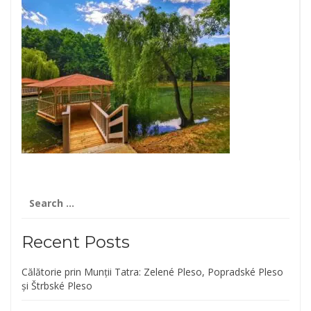
Search
for:
Recent Posts
Călătorie prin Munții Tatra: Zelené Pleso, Popradské Pleso
și Štrbské Pleso