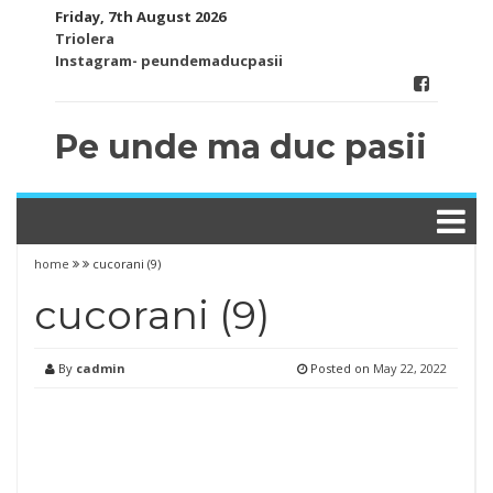
Skip
Friday, 7th August 2026
to
Triolera
content
Instagram- peundemaducpasii
Pe unde ma duc pasii
home
cucorani (9)
cucorani (9)
By
cadmin
Posted on
May 22, 2022