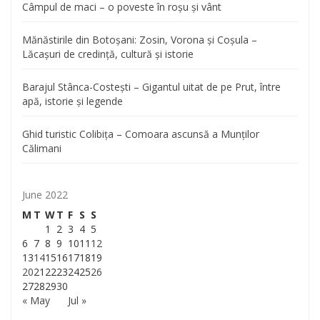
Câmpul de maci – o poveste în roșu și vânt
Mănăstirile din Botoșani: Zosin, Vorona și Coșula –
Lăcașuri de credință, cultură și istorie
Barajul Stânca-Costești – Gigantul uitat de pe Prut, între
apă, istorie și legende
Ghid turistic Colibița – Comoara ascunsă a Munților
Călimani
June 2022
M
T
W
T
F
S
S
1
2
3
4
5
6
7
8
9
10
11
12
13
14
15
16
17
18
19
20
21
22
23
24
25
26
27
28
29
30
« May
Jul »