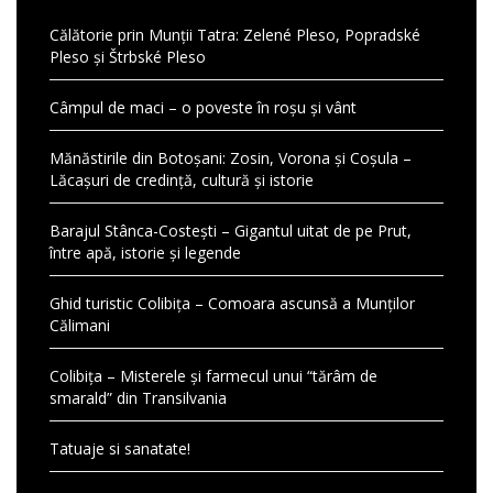
Călătorie prin Munții Tatra: Zelené Pleso, Popradské
Pleso și Štrbské Pleso
Câmpul de maci – o poveste în roșu și vânt
Mănăstirile din Botoșani: Zosin, Vorona și Coșula –
Lăcașuri de credință, cultură și istorie
Barajul Stânca-Costești – Gigantul uitat de pe Prut,
între apă, istorie și legende
Ghid turistic Colibița – Comoara ascunsă a Munților
Călimani
Colibița – Misterele și farmecul unui “tărâm de
smarald” din Transilvania
Tatuaje si sanatate!