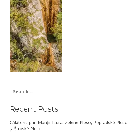
Search
for:
Recent Posts
Călătorie prin Munții Tatra: Zelené Pleso, Popradské Pleso
și Štrbské Pleso