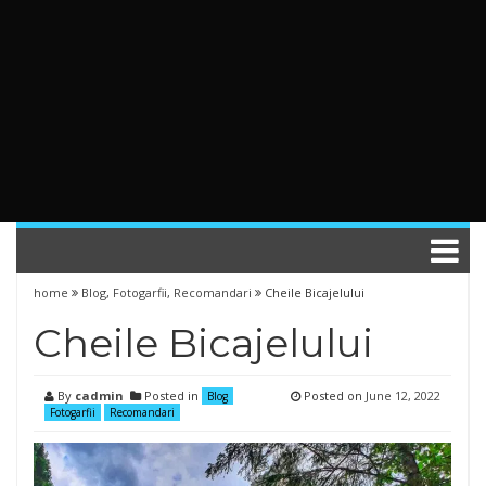
home
Blog
,
Fotogarfii
,
Recomandari
Cheile Bicajelului
Cheile Bicajelului
By
cadmin
Posted in
Posted on
June 12, 2022
Blog
Fotogarfii
Recomandari