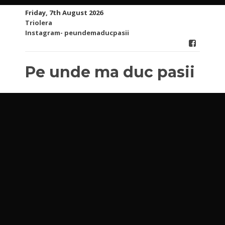
Skip
Friday, 7th August 2026
to
Triolera
content
Instagram- peundemaducpasii
Pe unde ma duc pasii