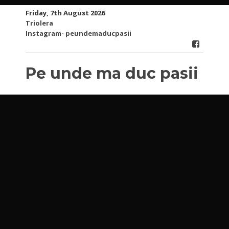
Skip
Friday, 7th August 2026
to
Triolera
content
Instagram- peundemaducpasii
Pe unde ma duc pasii