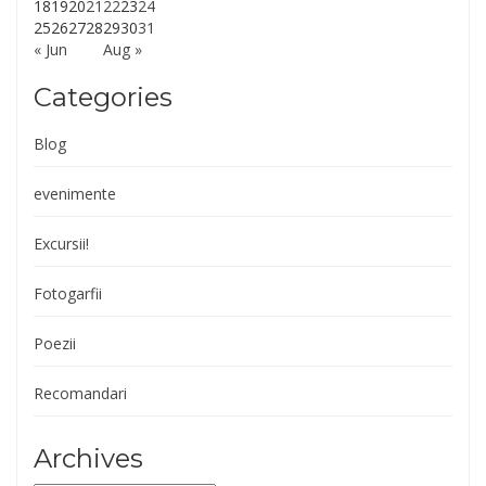
18
19
20
21
22
23
24
25
26
27
28
29
30
31
« Jun
Aug »
Categories
Blog
evenimente
Excursii!
Fotogarfii
Poezii
Recomandari
Archives