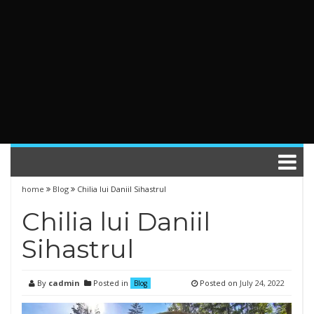
home
Blog
Chilia lui Daniil Sihastrul
Chilia lui Daniil
Sihastrul
By
cadmin
Posted in
Posted on
July 24, 2022
Blog