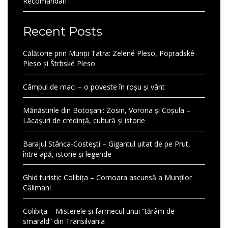
Recomandari
Recent Posts
Călătorie prin Munții Tatra: Zelené Pleso, Popradské
Pleso și Štrbské Pleso
Câmpul de maci – o poveste în roșu și vânt
Mănăstirile din Botoșani: Zosin, Vorona și Coșula –
Lăcașuri de credință, cultură și istorie
Barajul Stânca-Costești – Gigantul uitat de pe Prut,
între apă, istorie și legende
Ghid turistic Colibița – Comoara ascunsă a Munților
Călimani
Colibița – Misterele și farmecul unui “tărâm de
smarald” din Transilvania