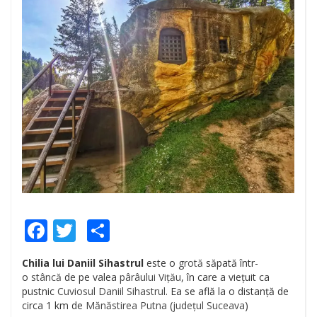
Facebook
Twitter
Share
Chilia lui Daniil Sihastrul
este o
grotă
săpată într-
o
stâncă
de pe valea
pârâului Vițău
, în care a viețuit ca
pustnic
Cuviosul Daniil Sihastrul
. Ea se află la o distanță de
circa 1 km de
Mănăstirea Putna
(
județul Suceava
)