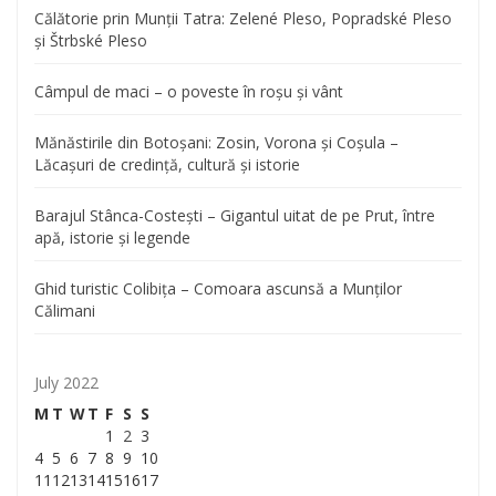
Călătorie prin Munții Tatra: Zelené Pleso, Popradské Pleso
și Štrbské Pleso
Câmpul de maci – o poveste în roșu și vânt
Mănăstirile din Botoșani: Zosin, Vorona și Coșula –
Lăcașuri de credință, cultură și istorie
Barajul Stânca-Costești – Gigantul uitat de pe Prut, între
apă, istorie și legende
Ghid turistic Colibița – Comoara ascunsă a Munților
Călimani
July 2022
M
T
W
T
F
S
S
1
2
3
4
5
6
7
8
9
10
11
12
13
14
15
16
17