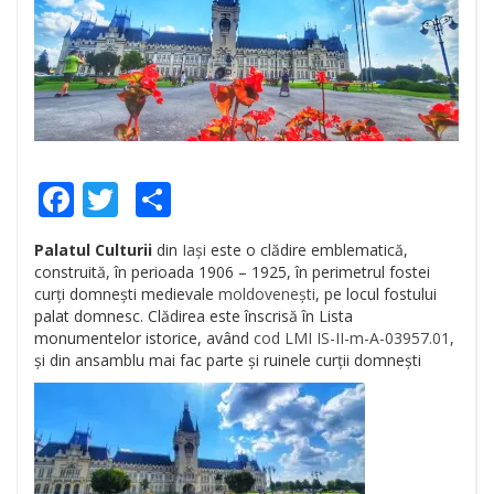
Facebook
Twitter
Share
Palatul Culturii
din
Iași
este o clădire emblematică,
construită, în perioada 1906 – 1925, în perimetrul fostei
curți domnești medievale
moldovenești
, pe locul fostului
palat domnesc. Clădirea este înscrisă în Lista
monumentelor istorice, având
cod LMI
IS-II-m-A-03957.01
,
și din ansamblu mai fac parte și ruinele curții domnești