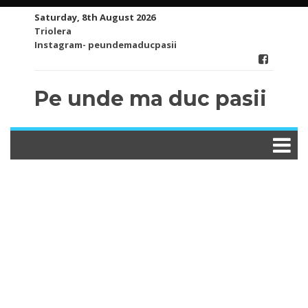
Skip
Saturday, 8th August 2026
to
Triolera
content
Instagram- peundemaducpasii
Pe unde ma duc pasii