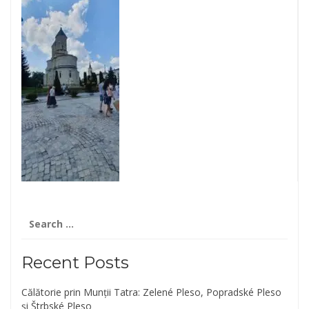
Search
for:
Recent Posts
Călătorie prin Munții Tatra: Zelené Pleso, Popradské Pleso
și Štrbské Pleso