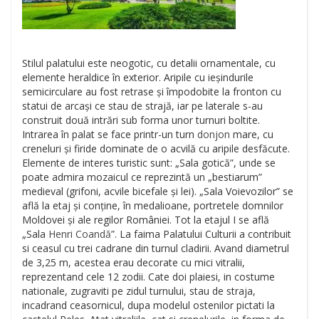
Stilul palatului este neogotic, cu detalii ornamentale, cu
elemente heraldice în exterior. Aripile cu ieșindurile
semicirculare au fost retrase și împodobite la fronton cu
statui de arcași ce stau de strajă, iar pe laterale s-au
construit două intrări sub forma unor turnuri boltite.
Intrarea în palat se face printr-un turn
donjon
mare, cu
creneluri și firide dominate de o acvilă cu aripile desfăcute.
Elemente de interes turistic sunt: „Sala gotică”, unde se
poate admira mozaicul ce reprezintă un „bestiarum”
medieval (grifoni, acvile bicefale și lei). „Sala Voievozilor” se
află la etaj și conține, în medalioane, portretele domnilor
Moldovei și ale regilor României. Tot la etajul I se află
„Sala
Henri Coandă
”. La faima Palatului Culturii a contribuit
si ceasul cu trei cadrane din turnul cladirii. Avand diametrul
de 3,25 m, acestea erau decorate cu mici vitralii,
reprezentand cele 12 zodii. Cate doi plaiesi, in costume
nationale, zugraviti pe zidul turnului, stau de straja,
incadrand ceasornicul, dupa modelul ostenilor pictati la