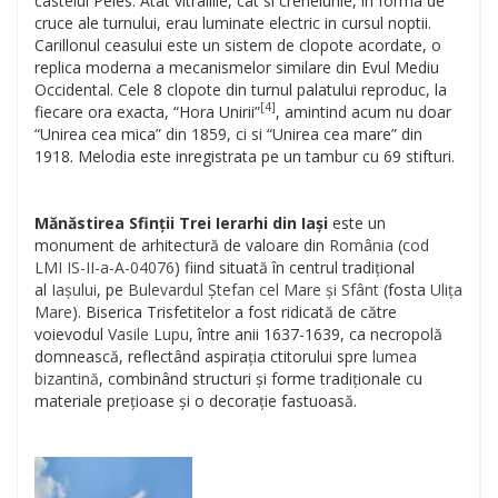
castelul Peles. Atat vitraliile, cat si crenelurile, in forma de
cruce ale turnului, erau luminate electric in cursul noptii.
Carillonul ceasului este un sistem de clopote acordate, o
replica moderna a mecanismelor similare din Evul Mediu
Occidental. Cele 8 clopote din turnul palatului reproduc, la
[4]
fiecare ora exacta, “Hora Unirii”
, amintind acum nu doar
“Unirea cea mica” din 1859, ci si “Unirea cea mare” din
1918. Melodia este inregistrata pe un tambur cu 69 stifturi.
Mănăstirea Sfinții Trei Ierarhi din Iași
este un
monument de arhitectură de valoare din
România
(
cod
LMI
IS-II-a-A-04076
) fiind situată în centrul tradițional
al
Iașului
, pe
Bulevardul Ștefan cel Mare și Sfânt
(fosta
Ulița
Mare
). Biserica Trisfetitelor a fost ridicată de către
voievodul
Vasile Lupu
, între anii 1637-1639, ca necropolă
domnească, reflectând aspirația ctitorului spre
lumea
bizantină
, combinând structuri și forme tradiționale cu
materiale prețioase și o decorație fastuoasă.