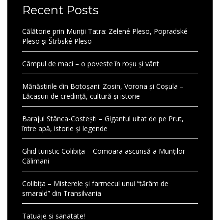
Recent Posts
Călătorie prin Munții Tatra: Zelené Pleso, Popradské
Pleso și Štrbské Pleso
Câmpul de maci – o poveste în roșu și vânt
Mănăstirile din Botoșani: Zosin, Vorona și Coșula –
Lăcașuri de credință, cultură și istorie
Barajul Stânca-Costești – Gigantul uitat de pe Prut,
între apă, istorie și legende
Ghid turistic Colibița – Comoara ascunsă a Munților
Călimani
Colibița – Misterele și farmecul unui “tărâm de
smarald” din Transilvania
Tatuaje si sanatate!