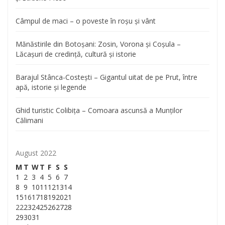
Câmpul de maci – o poveste în roșu și vânt
Mănăstirile din Botoșani: Zosin, Vorona și Coșula –
Lăcașuri de credință, cultură și istorie
Barajul Stânca-Costești – Gigantul uitat de pe Prut, între
apă, istorie și legende
Ghid turistic Colibița – Comoara ascunsă a Munților
Călimani
August 2022
M
T
W
T
F
S
S
1
2
3
4
5
6
7
8
9
10
11
12
13
14
15
16
17
18
19
20
21
22
23
24
25
26
27
28
29
30
31