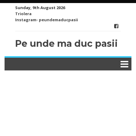
Skip
Sunday, 9th August 2026
to
Triolera
content
Instagram- peundemaducpasii
Pe unde ma duc pasii