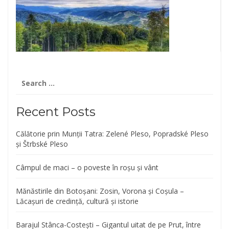
Search
for:
Recent Posts
Călătorie prin Munții Tatra: Zelené Pleso, Popradské Pleso
și Štrbské Pleso
Câmpul de maci – o poveste în roșu și vânt
Mănăstirile din Botoșani: Zosin, Vorona și Coșula –
Lăcașuri de credință, cultură și istorie
Barajul Stânca-Costești – Gigantul uitat de pe Prut, între