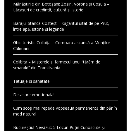
Mănăstirile din Botoșani: Zosin, Vorona și Coșula –
Lăcașuri de credință, cultură și istorie
Barajul Stânca-Costești – Gigantul uitat de pe Prut,
între apă, istorie și legende
Ghid turistic Colibița – Comoara ascunsă a Munților
Călimani
Colibița – Misterele și farmecul unui “tărâm de
smarald” din Transilvania
Tatuaje si sanatate!
Detasare emotionala!
Cum scoți mai repede vopseaua permanentă din păr în
mod natural
Bucureștiul Nevăzut: 5 Locuri Puțin Cunoscute și