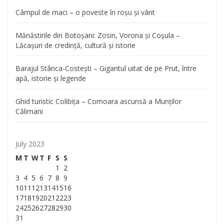
Câmpul de maci – o poveste în roșu și vânt
Mănăstirile din Botoșani: Zosin, Vorona și Coșula –
Lăcașuri de credință, cultură și istorie
Barajul Stânca-Costești – Gigantul uitat de pe Prut, între
apă, istorie și legende
Ghid turistic Colibița – Comoara ascunsă a Munților
Călimani
July 2023
M
T
W
T
F
S
S
1
2
3
4
5
6
7
8
9
10
11
12
13
14
15
16
17
18
19
20
21
22
23
24
25
26
27
28
29
30
31