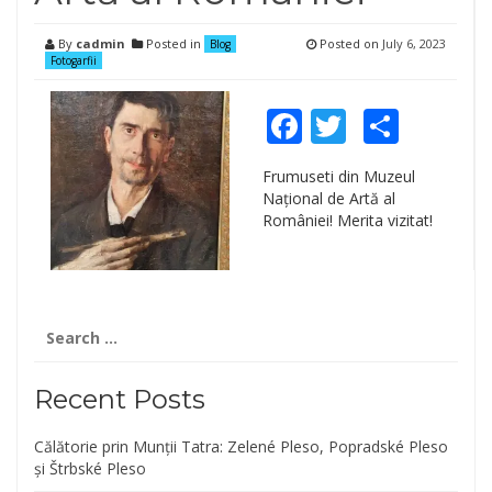
By
cadmin
Posted in
Posted on
July 6, 2023
Blog
Fotogarfii
Facebook
Twitter
Shar
Frumuseti din Muzeul
Național de Artă al
României! Merita vizitat!
Search
for:
Recent Posts
Călătorie prin Munții Tatra: Zelené Pleso, Popradské Pleso
și Štrbské Pleso