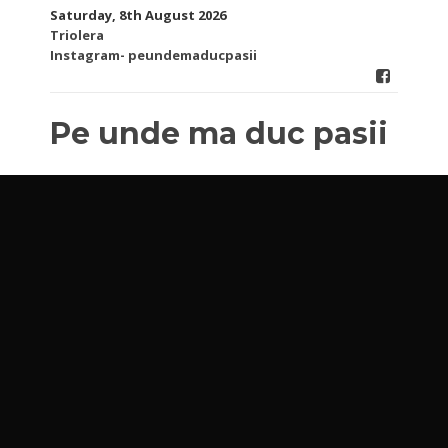
Skip
Saturday, 8th August 2026
to
Triolera
content
Instagram- peundemaducpasii
Pe unde ma duc pasii