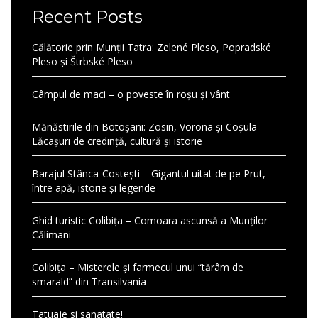
Recent Posts
Călătorie prin Munții Tatra: Zelené Pleso, Popradské
Pleso și Štrbské Pleso
Câmpul de maci – o poveste în roșu și vânt
Mănăstirile din Botoșani: Zosin, Vorona și Coșula –
Lăcașuri de credință, cultură și istorie
Barajul Stânca-Costești – Gigantul uitat de pe Prut,
între apă, istorie și legende
Ghid turistic Colibița – Comoara ascunsă a Munților
Călimani
Colibița – Misterele și farmecul unui “tărâm de
smarald” din Transilvania
Tatuaje si sanatate!