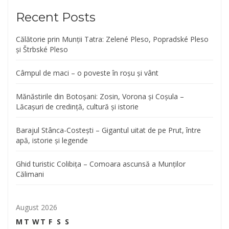
Recent Posts
Călătorie prin Munții Tatra: Zelené Pleso, Popradské Pleso
și Štrbské Pleso
Câmpul de maci – o poveste în roșu și vânt
Mănăstirile din Botoșani: Zosin, Vorona și Coșula –
Lăcașuri de credință, cultură și istorie
Barajul Stânca-Costești – Gigantul uitat de pe Prut, între
apă, istorie și legende
Ghid turistic Colibița – Comoara ascunsă a Munților
Călimani
August 2026
M
T
W
T
F
S
S