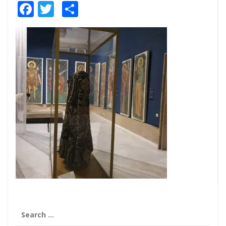
Facebook
Twitter
Share
Search
for: