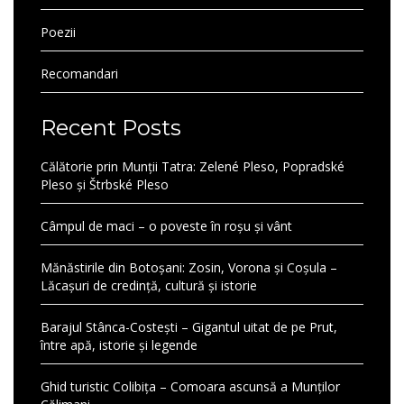
Poezii
Recomandari
Recent Posts
Călătorie prin Munții Tatra: Zelené Pleso, Popradské
Pleso și Štrbské Pleso
Câmpul de maci – o poveste în roșu și vânt
Mănăstirile din Botoșani: Zosin, Vorona și Coșula –
Lăcașuri de credință, cultură și istorie
Barajul Stânca-Costești – Gigantul uitat de pe Prut,
între apă, istorie și legende
Ghid turistic Colibița – Comoara ascunsă a Munților