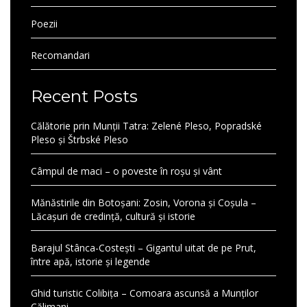
Poezii
Recomandari
Recent Posts
Călătorie prin Munții Tatra: Zelené Pleso, Popradské
Pleso și Štrbské Pleso
Câmpul de maci – o poveste în roșu și vânt
Mănăstirile din Botoșani: Zosin, Vorona și Coșula –
Lăcașuri de credință, cultură și istorie
Barajul Stânca-Costești – Gigantul uitat de pe Prut,
între apă, istorie și legende
Ghid turistic Colibița – Comoara ascunsă a Munților
Călimani