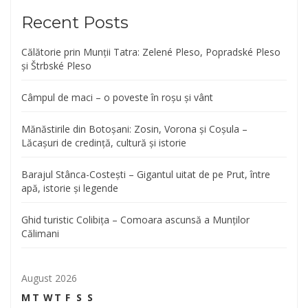
Recent Posts
Călătorie prin Munții Tatra: Zelené Pleso, Popradské Pleso
și Štrbské Pleso
Câmpul de maci – o poveste în roșu și vânt
Mănăstirile din Botoșani: Zosin, Vorona și Coșula –
Lăcașuri de credință, cultură și istorie
Barajul Stânca-Costești – Gigantul uitat de pe Prut, între
apă, istorie și legende
Ghid turistic Colibița – Comoara ascunsă a Munților
Călimani
August 2026
M
T
W
T
F
S
S