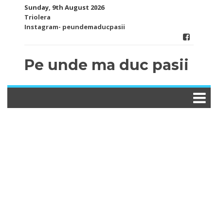
Skip
Sunday, 9th August 2026
to
Triolera
content
Instagram- peundemaducpasii
Pe unde ma duc pasii