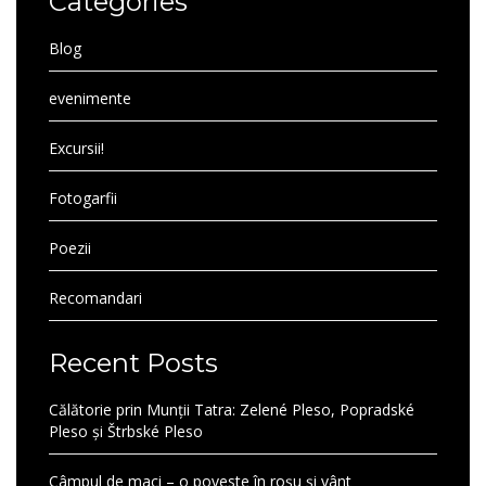
Categories
Blog
evenimente
Excursii!
Fotogarfii
Poezii
Recomandari
Recent Posts
Călătorie prin Munții Tatra: Zelené Pleso, Popradské
Pleso și Štrbské Pleso
Câmpul de maci – o poveste în roșu și vânt