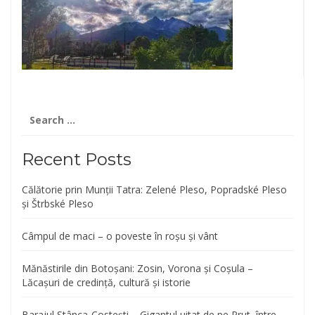
Search
for:
Recent Posts
Călătorie prin Munții Tatra: Zelené Pleso, Popradské Pleso
și Štrbské Pleso
Câmpul de maci – o poveste în roșu și vânt
Mănăstirile din Botoșani: Zosin, Vorona și Coșula –
Lăcașuri de credință, cultură și istorie
Barajul Stânca-Costești – Gigantul uitat de pe Prut, între