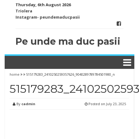
Skip
Thursday, 6th August 2026
to
Triolera
content
Instagram- peundemaducpasii
Pe unde ma duc pasii
home
515179283_2410250259357626_9040289789784501980_n
515179283_241025025
By
cadmin
Posted on
July 23, 2025