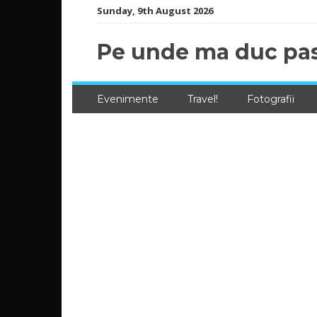
Skip
Sunday, 9th August 2026
to
content
Pe unde ma duc pas
Evenimente
Travel!
Fotografii