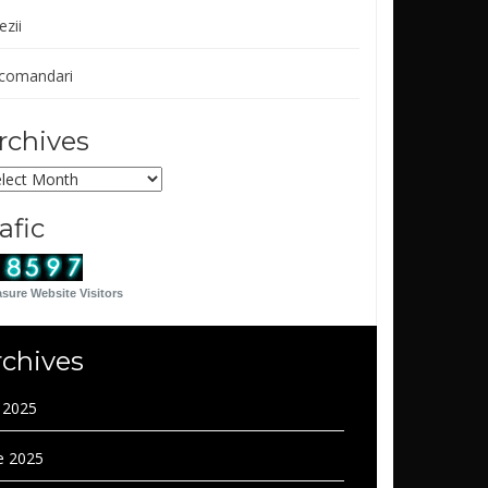
ezii
comandari
rchives
chives
rafic
sure Website Visitors
rchives
y 2025
e 2025