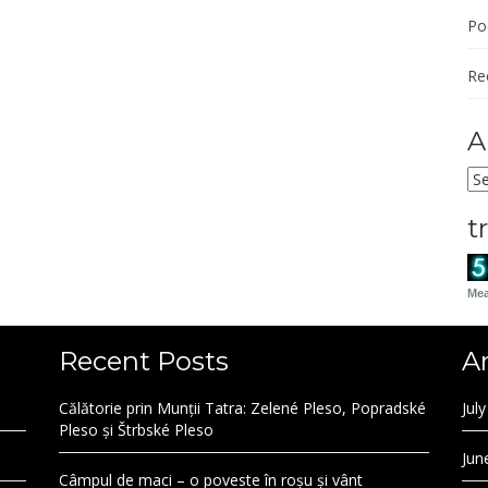
Po
Re
A
Ar
t
Mea
Recent Posts
A
Călătorie prin Munții Tatra: Zelené Pleso, Popradské
Jul
Pleso și Štrbské Pleso
Jun
Câmpul de maci – o poveste în roșu și vânt