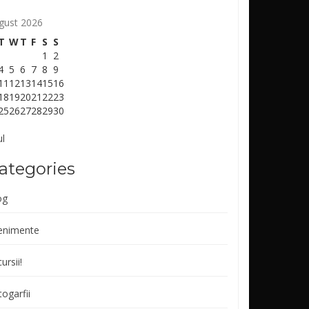
gust 2026
T
W
T
F
S
S
1
2
4
5
6
7
8
9
11
12
13
14
15
16
18
19
20
21
22
23
25
26
27
28
29
30
ul
ategories
og
enimente
ursii!
ogarfii