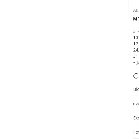
Au
M
3
10
17
24
31
« J
C
Bl
ev
Exc
Fot