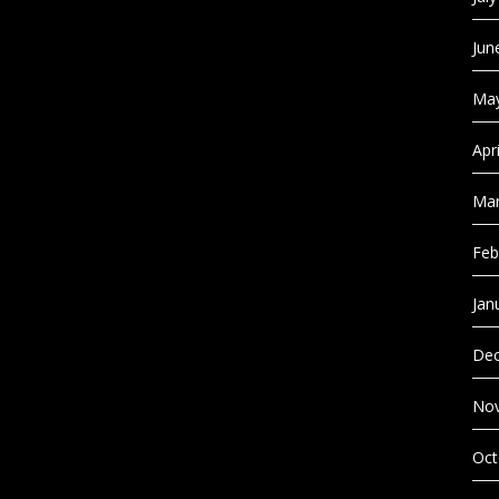
Jun
May
Apr
Mar
Feb
Jan
Dec
No
Oct