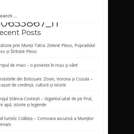
arch
r:
50653867_n
ecent Posts
lătorie prin Munții Tatra: Zelené Pleso, Popradské
eso și Štrbské Pleso
mpul de maci – o poveste în roșu și vânt
năstirile din Botoșani: Zosin, Vorona și Coșula –
așuri de credință, cultură și istorie
ajul Stânca-Costești – Gigantul uitat de pe Prut,
re apă, istorie și legende
id turistic Colibița – Comoara ascunsă a Munților
limani