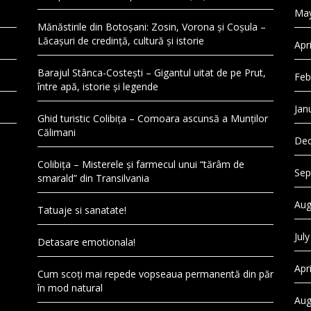
May
Mănăstirile din Botoșani: Zosin, Vorona și Coșula –
Lăcașuri de credință, cultură și istorie
Apr
Barajul Stânca-Costești – Gigantul uitat de pe Prut,
Feb
între apă, istorie și legende
Jan
Ghid turistic Colibița – Comoara ascunsă a Munților
Călimani
Dec
Colibița – Misterele și farmecul unui “tărâm de
Sep
smarald” din Transilvania
Aug
Tatuaje si sanatate!
Jul
Detasare emotionala!
Apr
Cum scoți mai repede vopseaua permanentă din păr
în mod natural
Aug