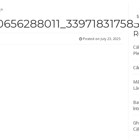
_n
Se
fo
0656288011_33971831758
R
Posted on
July 23, 2025
Că
Pl
Câ
Mă
Lăc
Bar
înt
Gh
Că