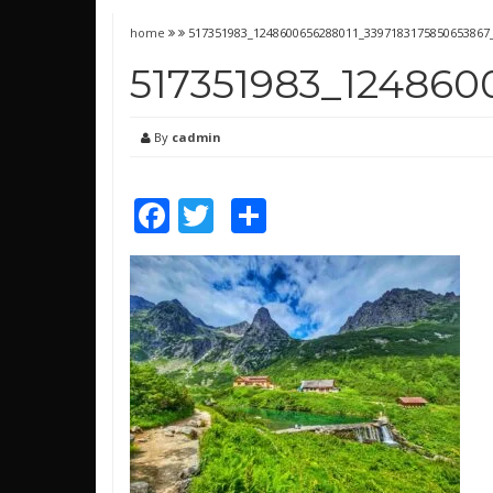
home
517351983_1248600656288011_3397183175850653867
517351983_124860
By
cadmin
Facebook
Twitter
Share