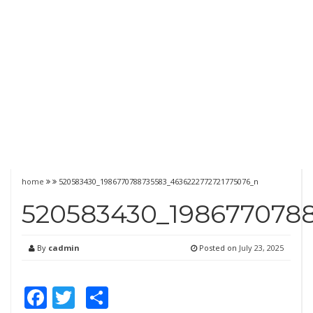
home
520583430_1986770788735583_4636222772721775076_n
520583430_1986770788
By
cadmin
Posted on
July 23, 2025
Facebook
Twitter
Share