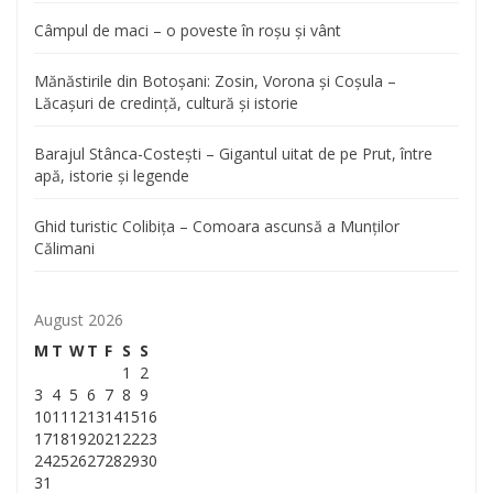
Câmpul de maci – o poveste în roșu și vânt
Mănăstirile din Botoșani: Zosin, Vorona și Coșula –
Lăcașuri de credință, cultură și istorie
Barajul Stânca-Costești – Gigantul uitat de pe Prut, între
apă, istorie și legende
Ghid turistic Colibița – Comoara ascunsă a Munților
Călimani
August 2026
M
T
W
T
F
S
S
1
2
3
4
5
6
7
8
9
10
11
12
13
14
15
16
17
18
19
20
21
22
23
24
25
26
27
28
29
30
31