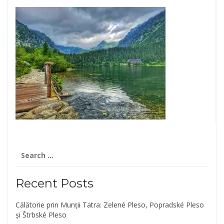
Search
for:
Recent Posts
Călătorie prin Munții Tatra: Zelené Pleso, Popradské Pleso
și Štrbské Pleso