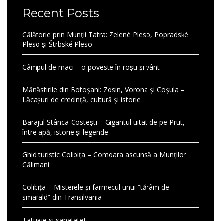
Recent Posts
Călătorie prin Munții Tatra: Zelené Pleso, Popradské
Pleso și Štrbské Pleso
Câmpul de maci – o poveste în roșu și vânt
Mănăstirile din Botoșani: Zosin, Vorona și Coșula –
Lăcașuri de credință, cultură și istorie
Barajul Stânca-Costești – Gigantul uitat de pe Prut,
între apă, istorie și legende
Ghid turistic Colibița – Comoara ascunsă a Munților
Călimani
Colibița – Misterele și farmecul unui “tărâm de
smarald” din Transilvania
Tatuaje si sanatate!