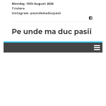
Skip
Monday, 10th August 2026
to
Triolera
content
Instagram- peundemaducpasii
Pe unde ma duc pasii