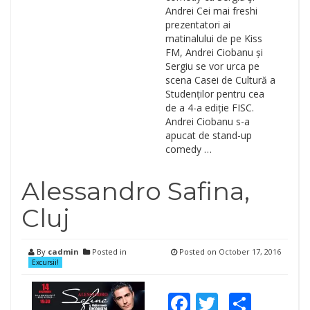
Andrei Cei mai freshi
prezentatori ai
matinalului de pe Kiss
FM, Andrei Ciobanu și
Sergiu se vor urca pe
scena Casei de Cultură a
Studenților pentru cea
de a 4-a ediție FISC.
Andrei Ciobanu s-a
apucat de stand-up
comedy …
Alessandro Safina,
Cluj
By
cadmin
Posted in
Posted on
October 17, 2016
Excursii!
Facebook
Twitter
Shar