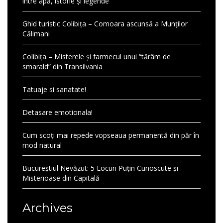
între apă, istorie și legende
Ghid turistic Colibița – Comoara ascunsă a Munților
Călimani
Colibița – Misterele și farmecul unui “tărâm de
smarald” din Transilvania
Tatuaje si sanatate!
Detasare emotionala!
Cum scoți mai repede vopseaua permanentă din păr în
mod natural
Bucureștiul Nevăzut: 5 Locuri Puțin Cunoscute și
Misterioase din Capitală
Archives