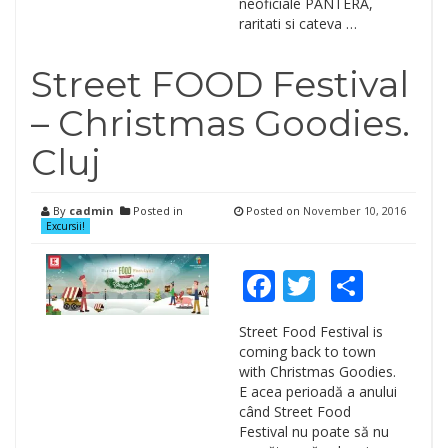
neoficiale PANTERA,
raritati si cateva …
Street FOOD Festival
– Christmas Goodies.
Cluj
By
cadmin
Posted in
Posted on
November 10, 2016
Excursii!
Facebook
Twitter
Shar
Street Food Festival is
coming back to town
with Christmas Goodies.
E acea perioadă a anului
când Street Food
Festival nu poate să nu