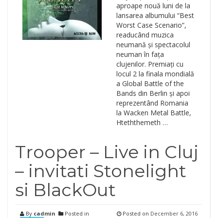
aproape nouă luni de la
lansarea albumului “Best
Worst Case Scenario”,
readucând muzica
neumană și spectacolul
neuman în fața
clujenilor. Premiați cu
locul 2 la finala mondială
a Global Battle of the
Bands din Berlin și apoi
reprezentând Romania
la Wacken Metal Battle,
Hteththemeth …
Trooper – Live in Cluj
– invitati Stonelight
si BlackOut
By
cadmin
Posted in
Posted on
December 6, 2016