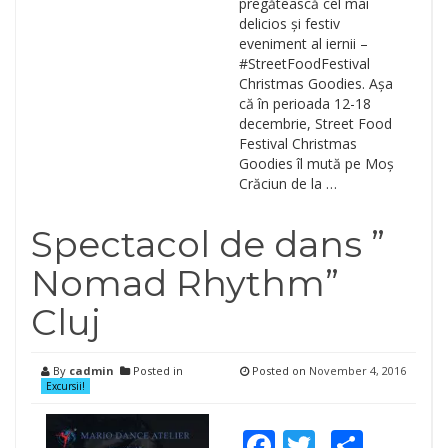
pregătească cel mai
delicios și festiv
eveniment al iernii –
#StreetFoodFestival
Christmas Goodies. Așa
că în perioada 12-18
decembrie, Street Food
Festival Christmas
Goodies îl mută pe Moș
Crăciun de la …
Spectacol de dans ”
Nomad Rhythm”
Cluj
By
cadmin
Posted in
Posted on
November 4, 2016
Excursii!
Facebook
Twitter
Shar