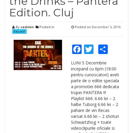
the Drinks – Pantera
Edition. Cluj
By
cadmin
Posted in
Posted on
December 5, 2016
Excursii!
Facebook
Twitter
Shar
LUNI 5 Decembrie
incepand cu 6pm (18:00
pentru cunoscatori) aveti
parte de o editie speciala
a promotiei 666 dedicata
trupei PANTERA !!!
Playlist 666: 6.66 lei – 2
halbe Tuborg 6.66 lei – 2
pahare de vin Recas
varsat 6.66 lei – 2 shoturi
Schwartzhog + toate
videoclipurile oficiale si