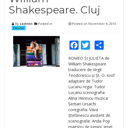
Shakespeare. Cluj
By
cadmin
Posted in
Posted on
November 4, 2016
Excursii!
Facebook
Twitter
Shar
ROMEO ȘI JULIETA de
William Shakespeare
traducere de Virgil
Teodorescu și Șt. O. Iosif
adaptare de Tudor
Lucanu regia: Tudor
Lucanu scenografia:
Alina Herescu muzica:
Șerban Ursachi
coregrafia: Vava
Ștefănescu asistent de
scenografie: Anda Pop
maestru de lumini: Jenel