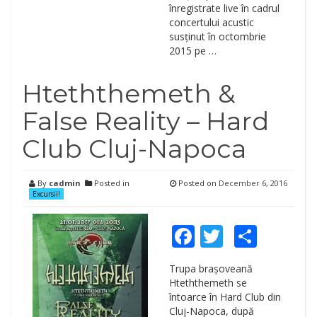
înregistrate live în cadrul
concertului acustic
susținut în octombrie
2015 pe …
Hteththemeth &
False Reality – Hard
Club Cluj-Napoca
By
cadmin
Posted in
Posted on
December 6, 2016
Excursii!
Facebook
Twitter
Shar
Trupa brașoveană
Hteththemeth se
întoarce în Hard Club din
Cluj-Napoca, după