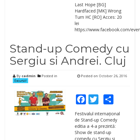
Last Hope [BG]
Hardfaced [MK] Wrong
Turn HC [RO] Acces: 20
lei
https://www.facebook.com/eve
Stand-up Comedy cu
Sergiu si Andrei. Cluj
By
cadmin
Posted in
Posted on
October 26, 2016
Excursii!
Facebook
Twitter
Shar
Festivalul internațional
de Stand-up Comedy
editia a 4-a prezintă:
Show de stand-up
comedy cu Sergiu şi