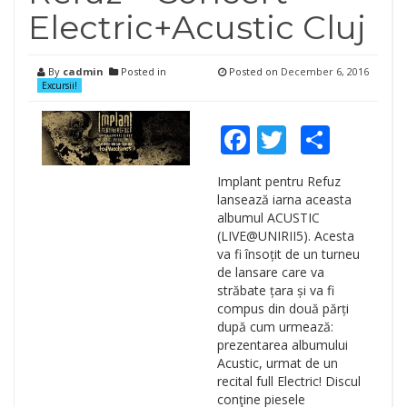
Electric+Acustic Cluj
By
cadmin
Posted in
Posted on
December 6, 2016
Excursii!
Facebook
Twitter
Shar
Implant pentru Refuz
lansează iarna aceasta
albumul ACUSTIC
(LIVE@UNIRII5). Acesta
va fi însoțit de un turneu
de lansare care va
străbate țara și va fi
compus din două părți
după cum urmează:
prezentarea albumului
Acustic, urmat de un
recital full Electric! Discul
conţine piesele