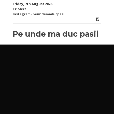
Skip
Friday, 7th August 2026
to
Triolera
content
Instagram- peundemaducpasii
Pe unde ma duc pasii