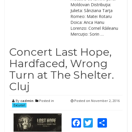
Moldovan Distribuţia:
Julieta: Sânziana Tarţa
Romeo: Matei Rotaru
Doica: Anca Hanu
Lorenzo: Cornel Răileanu
Mercuțio: Sorin …
Concert Last Hope,
Hardfaced, Wrong
Turn at The Shelter.
Cluj
By
cadmin
Posted in
Posted on
November 2, 2016
Excursii!
Facebook
Twitter
Shar