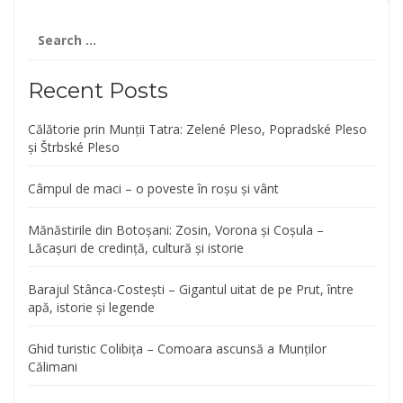
Search
for:
Recent Posts
Călătorie prin Munții Tatra: Zelené Pleso, Popradské Pleso
și Štrbské Pleso
Câmpul de maci – o poveste în roșu și vânt
Mănăstirile din Botoșani: Zosin, Vorona și Coșula –
Lăcașuri de credință, cultură și istorie
Barajul Stânca-Costești – Gigantul uitat de pe Prut, între
apă, istorie și legende
Ghid turistic Colibița – Comoara ascunsă a Munților
Călimani