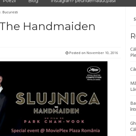
Poezii
Blog
Instagram- peundemaducpasii
e. Bucuresti
Se
fo
it: The Handmaiden
R
Că
Posted on
November 10, 2016
Pl
Câ
Mă
Lăc
Bar
înt
Gh
Că