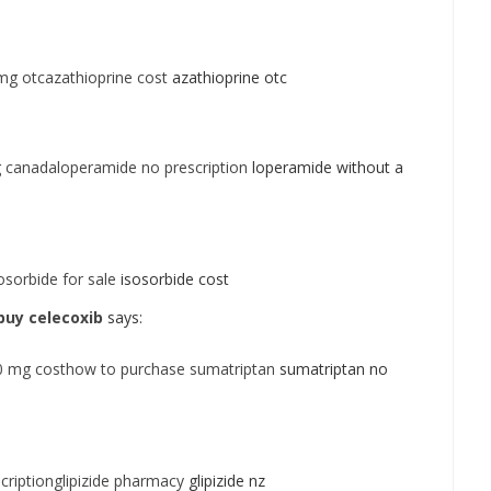
mg otcazathioprine cost
azathioprine otc
 canadaloperamide no prescription
loperamide without a
osorbide for sale
isosorbide cost
buy celecoxib
says:
0 mg costhow to purchase sumatriptan
sumatriptan no
scriptionglipizide pharmacy
glipizide nz