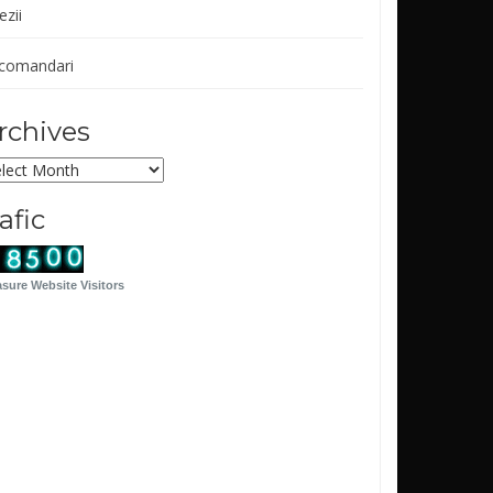
ezii
comandari
rchives
chives
rafic
sure Website Visitors