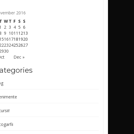
vember 2016
T
W
T
F
S
S
1
2
3
4
5
6
8
9
10
11
12
13
15
16
17
18
19
20
22
23
24
25
26
27
29
30
Oct
Dec »
ategories
og
enimente
ursii!
ogarfii