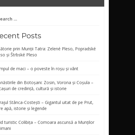
arch
r:
ecent Posts
lătorie prin Munții Tatra: Zelené Pleso, Popradské
eso și Štrbské Pleso
mpul de maci – o poveste în roșu și vânt
năstirile din Botoșani: Zosin, Vorona și Coșula –
așuri de credință, cultură și istorie
ajul Stânca-Costești – Gigantul uitat de pe Prut,
re apă, istorie și legende
id turistic Colibița – Comoara ascunsă a Munților
limani