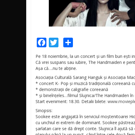
Facebook
Twitter
Share
Pe 18 noiembrie, la un concert și un film bun ești in
Că vrei suspans sau iubire, The Handmaiden e pentr
Așa că….nu te abține.
Asociația Culturală Sarang Hanguk și Asociația Mac
* concert K- Pop și muzică tradițională coreeană c
* demonstrații de caligrafie coreeană
* și bineînțeles…filmul Slujnica/The Handmaiden în
Start eveniment: 18.30. Detalii bilete:
www.movieple
Sinopsis:
Sookee este angajată în serviciul moștenitoarei Hid
cu unchiul ei extrem de dominant. Sookee păstreaz
șarlatan care se
dă drept conte. Slujnica îl ajută
planului până la un punct, când între cele două feme