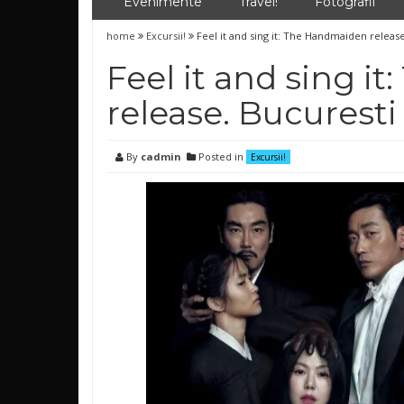
Evenimente
Travel!
Fotografii
home
Excursii!
Feel it and sing it: The Handmaiden releas
Feel it and sing 
release. Bucuresti
By
cadmin
Posted in
Excursii!