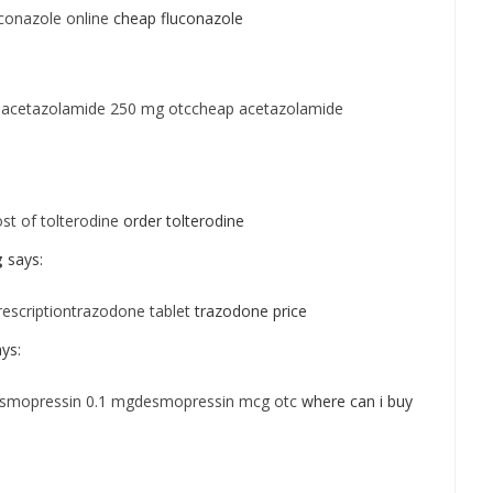
conazole online
cheap fluconazole
n
acetazolamide 250 mg otccheap acetazolamide
st of tolterodine
order tolterodine
g
says:
escriptiontrazodone tablet
trazodone price
ys:
esmopressin 0.1 mgdesmopressin mcg otc
where can i buy