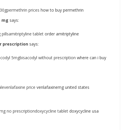
30gpermethrin prices
how to buy permethrin
5 mg
says:
pillsamitriptyline tablet
order amitriptyline
r prescription
says:
codyl 5mgbisacodyl without prescription
where can i buy
levenlafaxine price
venlafaxinemg united states
mg no prescriptiondoxycycline tablet
doxycycline usa