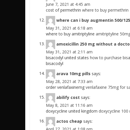
June 7, 2021 at 4:45 am
cost of permethrin
where to buy permethrin 
where can i buy augmentin 500/12
May 31, 2021 at 6:18 am
where to buy amitriptyline
amitriptyline 50mg 
amoxicillin 250 mg without a docto
May 31, 2021 at 2:11 am
bisacodyl united states
how to purchase bisa
bisacodyl
arava 10mg pills
says:
May 28, 2021 at 7:33 am
order venlafaxinemg
venlafaxine 75mg for sa
abilify cost
says:
May 8, 2021 at 11:16 am
doxycycline united kingdom
doxycycline 100 
actos cheap
says:
April 27, 2021 at 1:08 pm