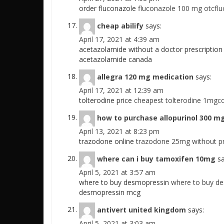
order fluconazole
fluconazole 100 mg otcflu
cheap abilify
says:
April 17, 2021 at 4:39 am
acetazolamide without a doctor prescriptio
acetazolamide canada
allegra 120 mg medication
says:
April 17, 2021 at 12:39 am
tolterodine price
cheapest tolterodine 1mgco
how to purchase allopurinol 300 m
April 13, 2021 at 8:23 pm
trazodone online
trazodone 25mg without pr
where can i buy tamoxifen 10mg
sa
April 5, 2021 at 3:57 am
where to buy desmopressin
where to buy d
desmopressin mcg
antivert united kingdom
says:
April 5, 2021 at 3:03 am