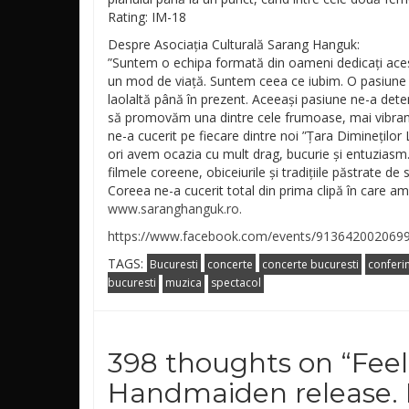
Rating: IM-18
Despre Asociația Culturală Sarang Hanguk:
”Suntem o echipa formată din oameni dedicați aceste
un mod de viață. Suntem ceea ce iubim. O pasiune 
laolaltă până în prezent. Aceeași pasiune ne-a det
să promovăm una dintre cele frumoase, mai vibrante
ne-a cucerit pe fiecare dintre noi ”Țara Dimineților
ori avem ocazia cu mult drag, bucurie și entuziasm
filmele coreene, obiceiurile și tradițiile păstrate d
Coreea ne-a cucerit total din prima clipă în care am 
www.saranghanguk.ro.
https://www.facebook.com/events/913642002069
TAGS:
Bucuresti
concerte
concerte bucuresti
conferi
bucuresti
muzica
spectacol
398 thoughts on “
Feel
Handmaiden release. 