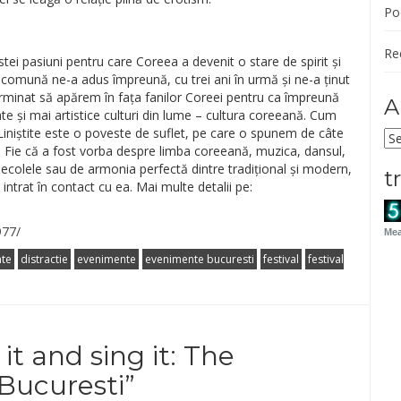
Po
Re
i pasiuni pentru care Coreea a devenit o stare de spirit și
comună ne-a adus împreună, cu trei ani în urmă și ne-a ținut
erminat să apărem în fața fanilor Coreei pentru ca împreună
A
 și mai artistice culturi din lume – cultura coreeană. Cum
 Liniștite este o poveste de suflet, pe care o spunem de câte
Ar
. Fie că a fost vorba despre limba coreeană, muzica, dansul,
e secolele sau de armonia perfectă dintre tradițional și modern,
t
intrat în contact cu ea. Mai multe detalii pe:
977/
Mea
nte
distractie
evenimente
evenimente bucuresti
festival
festival
 it and sing it: The
Bucuresti
”