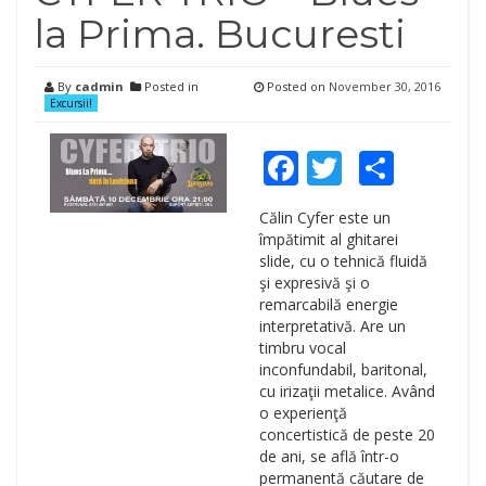
la Prima. Bucuresti
By
cadmin
Posted in
Posted on
November 30, 2016
Excursii!
Facebook
Twitter
Shar
Călin Cyfer este un
împătimit al ghitarei
slide, cu o tehnică fluidă
şi expresivă şi o
remarcabilă energie
interpretativă. Are un
timbru vocal
inconfundabil, baritonal,
cu irizaţii metalice. Având
o experienţă
concertistică de peste 20
de ani, se află într-o
permanentă căutare de