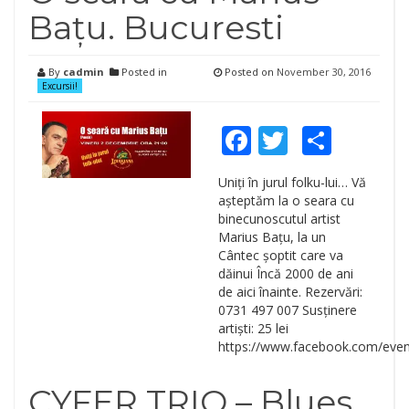
Bațu. Bucuresti
By
cadmin
Posted in
Posted on
November 30, 2016
Excursii!
Facebook
Twitter
Shar
Uniți în jurul folku-lui… Vă
așteptăm la o seara cu
binecunoscutul artist
Marius Bațu, la un
Cântec șoptit care va
dăinui Încă 2000 de ani
de aici înainte. Rezervări:
0731 497 007 Susținere
artiști: 25 lei
https://www.facebook.com/eve
CYFER TRIO – Blues