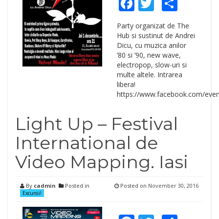
Facebook
Twitter
Shar
Party organizat de The
Hub si sustinut de Andrei
Dicu, cu muzica anilor
’80 si ’90, new wave,
electropop, slow-uri si
multe altele. Intrarea
libera!
https://www.facebook.com/eve
Light Up – Festival
International de
Video Mapping. Iasi
By
cadmin
Posted in
Posted on
November 30, 2016
Excursii!