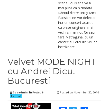
scena Louisiana va fi
mai plină ca niciodată.
Rănitul dintre linii și Micii
Parisieni ne vor delecta
intr-un concert acustic
cu piese originale, mai
vechi si mai noi. Cu sau
fără Mătrăgună, cu un
cântec al Fetei din vis, de
înstrăinare …
Velvet MODE NIGHT
cu Andrei Dicu.
Bucuresti
By
cadmin
Posted in
Posted on
November 30, 2016
Excursii!