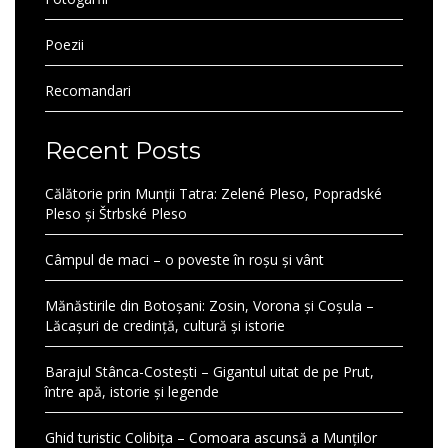
Poezii
Recomandari
Recent Posts
Călătorie prin Munții Tatra: Zelené Pleso, Popradské
Pleso și Štrbské Pleso
Câmpul de maci – o poveste în roșu și vânt
Mănăstirile din Botoșani: Zosin, Vorona și Coșula –
Lăcașuri de credință, cultură și istorie
Barajul Stânca-Costești – Gigantul uitat de pe Prut,
între apă, istorie și legende
Ghid turistic Colibița – Comoara ascunsă a Munților