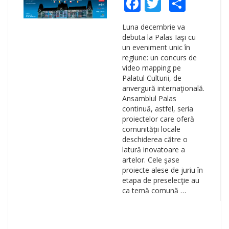
Facebook
Twitter
Shar
Luna decembrie va
debuta la Palas Iaşi cu
un eveniment unic în
regiune: un concurs de
video mapping pe
Palatul Culturii, de
anvergură internaţională.
Ansamblul Palas
continuă, astfel, seria
proiectelor care oferă
comunității locale
deschiderea către o
latură inovatoare a
artelor. Cele şase
proiecte alese de juriu în
etapa de preselecţie au
ca temă comună …
Search