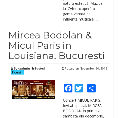
natură estetică. Muzica
lui Cyfer acoperă o
gamă variată de
influenţe muzicale …
Mircea Bodolan &
Micul Paris in
Louisiana. Bucuresti
By
cadmin
Posted in
Posted on
November 30, 2016
Excursii!
Facebook
Twitter
Shar
Concert MICUL PARIS.
Invitat special: MIRCEA
BODOLAN În prima zi de
sâmbătă din decembrie,