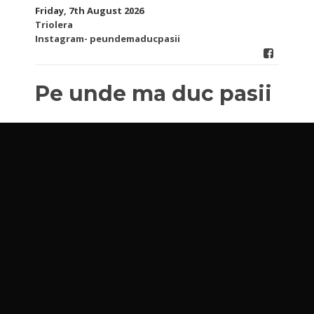
Skip
Friday, 7th August 2026
to
Triolera
content
Instagram- peundemaducpasii
Pe unde ma duc pasii