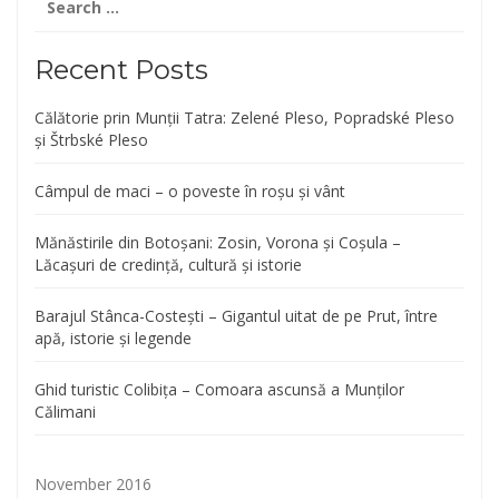
for:
Recent Posts
Călătorie prin Munții Tatra: Zelené Pleso, Popradské Pleso
și Štrbské Pleso
Câmpul de maci – o poveste în roșu și vânt
Mănăstirile din Botoșani: Zosin, Vorona și Coșula –
Lăcașuri de credință, cultură și istorie
Barajul Stânca-Costești – Gigantul uitat de pe Prut, între
apă, istorie și legende
Ghid turistic Colibița – Comoara ascunsă a Munților
Călimani
November 2016